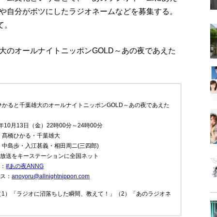
や自分がボツにしたラジオネームなどを募集する。
て。
大のオールナイトニッポンGOLD～あの夜であえた
ひかると千葉雄大のオールナイトニッポンGOLD～あの夜であえた
年10月13日（金）22時00分～24時00分
：髙橋ひかる・千葉雄大
・中島歩・入江甚義・相田周二(三四郎)
ン放送をキーステーションに全国ネット
グ：
#あの夜ANNG
レス：
anoyoru@allnightnippon.com
（1）「ラジオに沼落ちした瞬間、教えて！」（2）「あのラジオネ