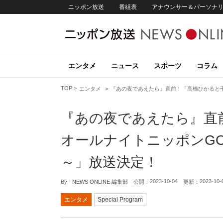
ニッポン放送
番組表
アナウンサー＆パーソナ
エンタメ
ニュース
スポーツ
コラム
TOP
エンタメ
『あの夜であえたら』直前！「髙橋ひかると千
『あの夜であえたら』直
オールナイトニッポンGO
～」放送決定！
2023-10-04
2023-10-
By -
NEWS ONLINE 編集部
公開：
更新：
エンタメ
Special Program