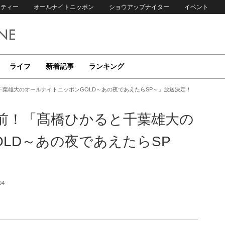
リティー
オールナイトニッポン
ショウアップナイター
イベント
ライフ
新着記事
ランキング
葉雄大のオールナイトニッポンGOLD～あの夜であえたらSP～」放送決定！
前！「髙橋ひかると千葉雄大の
LD～あの夜であえたらSP
04