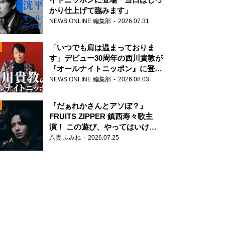
かり仕上げて臨みます」
NEWS ONLINE 編集部
2026.07.31
「いつでも肩は温まっておりま
す」デビュー30周年の西川貴教が
『オールナイトニッポン』に登
場！
NEWS ONLINE 編集部
2026.08.03
N
『だぁれかさんとアソぼ？』
FRUITS ZIPPER 鎮西寿々歌主
演！ この遊び、やってはいけま
せん。
八雲 ふみね
2026.07.25
N