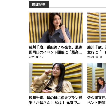
関連記事
綾川千歳、番組終了を発表。最終
綾川千歳、
回同日のイベント開催に「最高の
宣行に「一
フィナーレにしようぜ！」
真を撮りた
2023.08.17
2023.06.08
綾川千歳、母の日に仰天プラン提
佐久間宣行
案「お母さん！ 私は！ 元気で
ベント開催