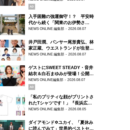
AD
入手困難の強運御守！？ 平安時
代から続く「関東のお伊勢さ
ま」、芝大神宮にてランパンプス
NEWS ONLINE 編集部
2026.08.07
が合格祈願！
井戸田潤、パンサー尾形貴弘、林
家正蔵、ウエストランドが生登
場！『ラジオビバリー昼ズ』
NEWS ONLINE 編集部
2026.08.07
ゲストにSWEET STEADY・音井
結衣＆白石まゆみが登場！公開収
録で素顔全開！
NEWS ONLINE編集部
2026.08.07
AD
「私のプリティな顔がプリントさ
れたTシャツです！」『長浜広奈
天下無双』初の番組グッズ発売
NEWS ONLINE 編集部
2026.08.05
ダイアモンド✡ユカイ、「夏休み
に読んでみて」世界的ベストセラ