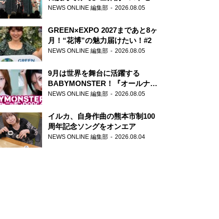
ー『アナスタシア』を紹介
NEWS ONLINE 編集部
2026.08.05
GREEN×EXPO 2027まであと8ヶ
月！“花博”の魅力届けたい！#2
NEWS ONLINE 編集部
2026.08.05
9月は世界を舞台に活躍する
BABYMONSTER！『オールナイ
トニッポンPODCAST』月替わり
NEWS ONLINE 編集部
2026.08.05
パーソナリティ
イルカ、自身作曲の熊本市制100
周年記念ソングをオンエア
NEWS ONLINE 編集部
2026.08.04