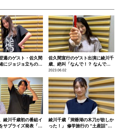
翌週のゲスト・佐久間
佐久間宣行のゲスト出演に綾川千
緒にジョジョ立ちの写
歳、絶叫「なんで！？ なんでな
い！」と懇願
の？」
2023.06.02
、綾川千歳初の番組イ
綾川千歳「洞爺湖の木刀が欲しか
をサプライズ発表「東
った！」 修学旅行の “土産話”に