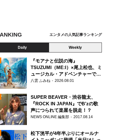
ANKING
エンタメの人気記事ランキング
Daily
Weekly
『モアナと伝説の海』
TSUZUMI（ME:I）×尾上松也、ミ
ュージカル・アドベンチャーで美
N
声を響かせる
八雲 ふみね
2026.08.01
SUPER BEAVER・渋谷龍太、
『ROCK IN JAPAN』でB’zの歌
声につられて楽屋を脱走！？
NEWS ONLINE 編集部
2017.08.14
松下洸平が4年半ぶりにオールナ
イトニッポンに登場「当日はしっ