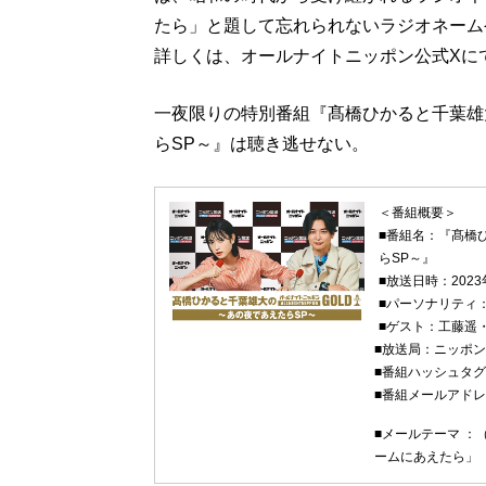
たら」と題して忘れられないラジオネーム
詳しくは、オールナイトニッポン公式Xに
一夜限りの特別番組『髙橋ひかると千葉雄
らSP～』は聴き逃せない。
＜番組概要＞
■番組名：『髙橋
らSP～』
■放送日時：2023
■パーソナリティ
■ゲスト：工藤遥
■放送局：ニッポ
■番組ハッシュタ
■番組メールアド
■メールテーマ ：
ームにあえたら」