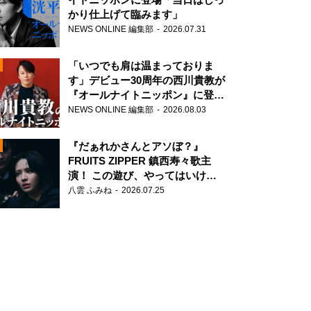
かり仕上げて臨みます」
NEWS ONLINE 編集部
2026.07.31
「いつでも肩は温まっておりま
す」デビュー30周年の西川貴教が
『オールナイトニッポン』に登
場！
NEWS ONLINE 編集部
2026.08.03
N
『だぁれかさんとアソぼ？』
FRUITS ZIPPER 鎮西寿々歌主
演！ この遊び、やってはいけま
せん。
八雲 ふみね
2026.07.25
N