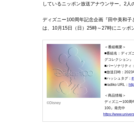
しているニッポン放送アナウンサー。2人
ディズニー100周年記念企画『田中美和
は、10月15日（日）25時～27時にニッ
＜番組概要＞
■番組名：ディズ
グコレクション』
■パーソナリティ
■放送日時：2023
■ハッシュタグ：
■radiko URL：
htt
＜商品情報＞
ディズニー100
©Disney
100』発売中
https://www.univer