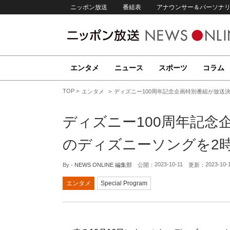
ニッポン放送
番組表
アナウンサー＆パーソナ
エンタメ
ニュース
スポーツ
コラム
TOP
エンタメ
ディズニー100周年記念企画特別番組が放送
ディズニー100周年記念
のディズニーソングを2
2023-10-11
2023-10-
By -
NEWS ONLINE 編集部
公開：
更新：
エンタメ
Special Program