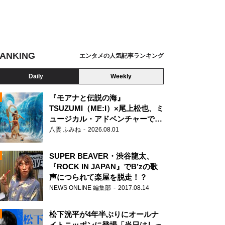
ANKING
エンタメの人気記事ランキング
Daily
Weekly
『モアナと伝説の海』
TSUZUMI（ME:I）×尾上松也、ミ
ュージカル・アドベンチャーで美
N
声を響かせる
八雲 ふみね
2026.08.01
SUPER BEAVER・渋谷龍太、
『ROCK IN JAPAN』でB’zの歌
声につられて楽屋を脱走！？
NEWS ONLINE 編集部
2017.08.14
松下洸平が4年半ぶりにオールナ
イトニッポンに登場「当日はしっ