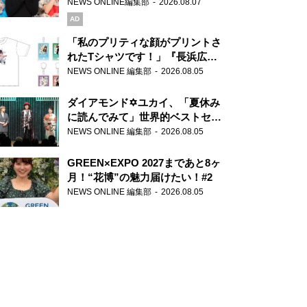
録で素顔全開！
NEWS ONLINE編集部
2026.08.07
AD
「私のプリティな顔がプリントさ
れたTシャツです！」『長浜広奈
天下無双』初の番組グッズ発売
NEWS ONLINE 編集部
2026.08.05
ダイアモンド✡ユカイ、「夏休み
に読んでみて」世界的ベストセラ
ー『アナスタシア』を紹介
NEWS ONLINE 編集部
2026.08.05
GREEN×EXPO 2027まであと8ヶ
月！“花博”の魅力届けたい！#2
NEWS ONLINE 編集部
2026.08.05