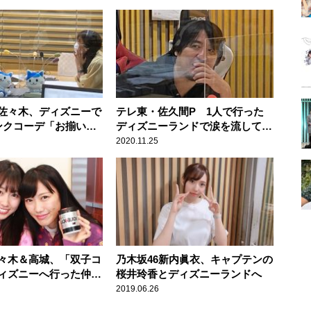
佐々木、ディズニーで
テレ東・佐久間P 1人で行った
ンクコーデ「お揃いも
ディズニーランドで涙を流してし
まったワケ
2020.11.25
々木＆高城、「双子コ
乃木坂46新内眞衣、キャプテンの
ィズニーへ行った仲良
桜井玲香とディズニーランドへ
ド明かす
2019.06.26