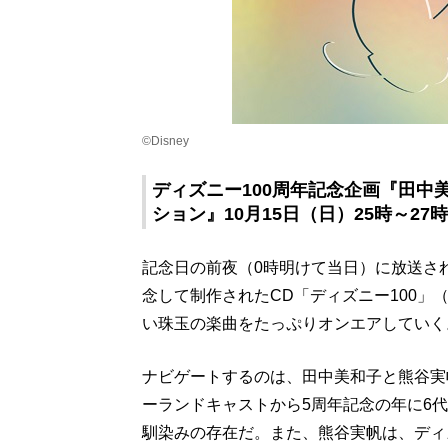
©Disney
ディズニー100周年記念企画『田中
ション』10月15日（日）25時～27時
記念日の前夜（0時明けて当日）に放送され
念して制作されたCD「ディズニー100」
い珠玉の楽曲をたっぷりオンエアしていく
ナビゲートするのは、田中美和子と熊谷実
ーランドキャストから5周年記念の年に6
馴染みの存在だ。また、熊谷実帆は、ディ