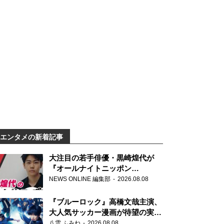
エンタメの新着記事
大注目の若手俳優・黒崎煌代が
『オールナイトニッポン
0(ZERO)』に初登場「今からとて
NEWS ONLINE 編集部
2026.08.08
もワクワクしております！」
『ブルーロック』高橋文哉主演、
大人気サッカー漫画が待望の実写
映画に
八雲 ふみね
2026.08.08