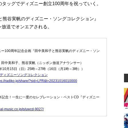
のタッグでディズニー創立100周年を祝っていく。
子と熊谷実帆のディズニー・ソングコレクション』
ポン放送でオンエアされる。
ニー100周年記念企画『田中美和子と熊谷実帆のディズニー・ソン
：田中美和子、熊谷実帆（ニッポン放送アナウンサー）
年10月15日（日）25時～27時（16日（月1時～3時））
#ディズニーソングコレクション
ps://radiko.jp/share/?sid=LFR&t=20231016010000
周年記念！一生に一度のセレブレーション・ベストCD『ディズニー
sal-music.co.jp/p/uwcd-9027/