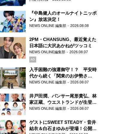
『中島健人のオールナイトニッポ
ン』放送決定！
NEWS ONLINE 編集部
2026.08.08
2PM・CHANSUNG、最近覚えた
日本語に大沢あかねがツッコミ
NEWS ONLINE編集部
2026.08.07
AD
入手困難の強運御守！？ 平安時
代から続く「関東のお伊勢さ
ま」、芝大神宮にてランパンプス
NEWS ONLINE 編集部
2026.08.07
が合格祈願！
井戸田潤、パンサー尾形貴弘、林
家正蔵、ウエストランドが生登
場！『ラジオビバリー昼ズ』
NEWS ONLINE 編集部
2026.08.07
ゲストにSWEET STEADY・音井
結衣＆白石まゆみが登場！公開収