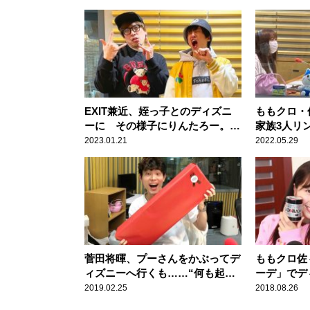
EXIT兼近、姪っ子とのディズニ
ももクロ・
ーに その様子にりんたろー。
家族3人リ
「やっぱ兼近家の一族なんだな
しました」
2023.01.21
2022.05.29
～」
菅田将暉、プーさんをかぶってデ
ももクロ佐
ィズニーへ行くも……“何も起こ
ーデ」でデ
らず”落胆
しエピソー
2019.02.25
2018.08.26