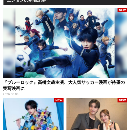
エンタメの新着記事
NEW
『ブルーロック』高橋文哉主演、大人気サッカー漫画が待望の
実写映画に
2026.08.08
NEW
NEW