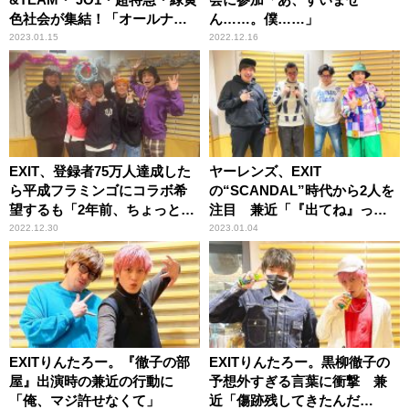
色社会が集結！「オールナイ
ん……。僕……」
トニッポンXスペシャルライブ
2023.01.15
2022.12.16
2023」開催！
EXIT、登録者75万人達成した
ヤーレンズ、EXIT
ら平成フラミンゴにコラボ希
の“SCANDAL”時代から2人を
望するも「2年前、ちょっとサ
注目 兼近「『出てね』って
ボり始めてるでしょ？」
言ってくれてたの覚えてま
2022.12.30
2023.01.04
す」
EXITりんたろー。『徹子の部
EXITりんたろー。黒柳徹子の
屋』出演時の兼近の行動に
予想外すぎる言葉に衝撃 兼
「俺、マジ許せなくて」
近「傷跡残してきたんだ