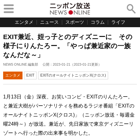
エンタメ
ニュース
スポーツ
コラム
ライフ
EXIT兼近、姪っ子とのディズニーに その
様子にりんたろー。「やっぱ兼近家の一族
なんだな～」
NEWS ONLINE 編集部
公開：
2023-01-21
（
2023-01-21
更新）
エンタメ
EXIT
EXITのオールナイトニッポンX(クロス)
1月13日（金）深夜、お笑いコンビ・EXITのりんたろー。
と兼近大樹がパーソナリティを務めるラジオ番組「EXITの
オールナイトニッポンX(クロス)」（ニッポン放送・毎週金
曜24時～）が放送。兼近が、先日家族で東京ディズニーリ
ゾートへ行った際の出来事を明かした。