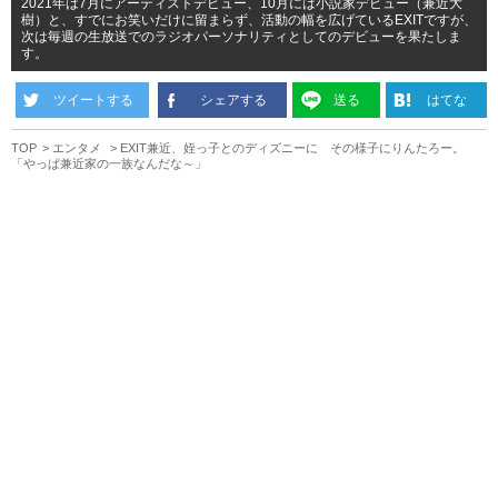
2021年は7月にアーティストデビュー、10月には小説家デビュー（兼近大
樹）と、すでにお笑いだけに留まらず、活動の幅を広げているEXITですが、
次は毎週の生放送でのラジオパーソナリティとしてのデビューを果たしま
す。
ツイートする
シェアする
送る
はてな
TOP
エンタメ
EXIT兼近、姪っ子とのディズニーに その様子にりんたろー。
「やっぱ兼近家の一族なんだな～」