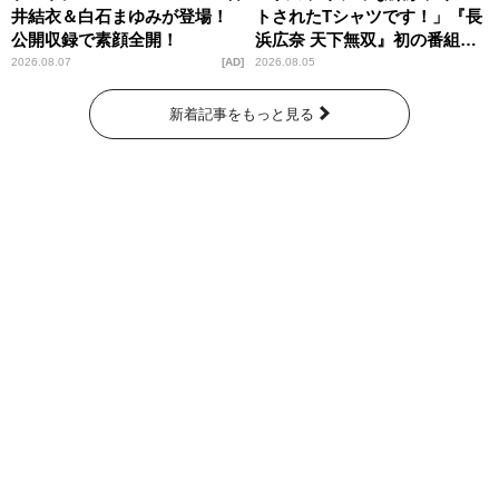
井結衣＆白石まゆみが登場！
トされたTシャツです！」『長
公開収録で素顔全開！
浜広奈 天下無双』初の番組グ
ッズ発売
2026.08.07
AD
2026.08.05
新着記事をもっと見る