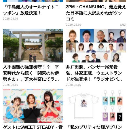
『中島健人のオールナイトニ
2PM・CHANSUNG、最近覚え
ッポン』放送決定！
た日本語に大沢あかねがツッ
コミ
2026.08.08
2026.08.07
AD
入手困難の強運御守！？ 平
井戸田潤、パンサー尾形貴
安時代から続く「関東のお伊
弘、林家正蔵、ウエストラン
勢さま」、芝大神宮にてラン
ドが生登場！『ラジオビバリ
パンプスが合格祈願！
ー昼ズ』
2026.08.07
2026.08.07
ゲストにSWEET STEADY・音
「私のプリティな顔がプリン