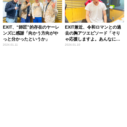
EXIT、“師匠”的存在のヤーレ
EXIT兼近、令和ロマンとの過
ンズに感謝「向かう方向がや
去の胸アツエピソード「そり
っと分かったというか」
ゃ応援しますよ。あんなにア
ツいことがあったら」
2024.01.11
2024.01.10