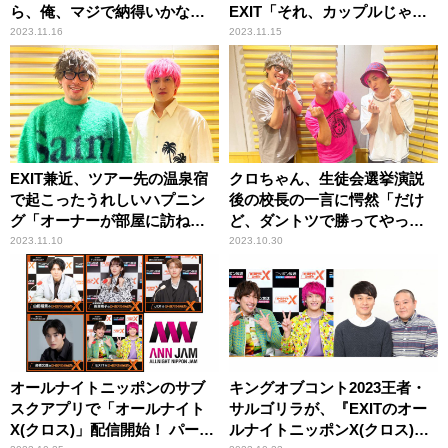
ら、俺、マジで納得いかな
EXIT「それ、カップルじゃな
い」
いですか（笑）」
2023.11.16
2023.11.15
EXIT兼近、ツアー先の温泉宿
クロちゃん、生徒会選挙演説
で起こったうれしいハプニン
後の校長の一言に愕然「だけ
グ「オーナーが部屋に訪ねて
ど、ダントツで勝ってやった
きて……」
からね」
2023.11.10
2023.10.30
オールナイトニッポンのサブ
キングオブコント2023王者・
スクアプリで「オールナイト
サルゴリラが、『EXITのオー
X(クロス)」配信開始！ パーソ
ルナイトニッポンX(クロス)』