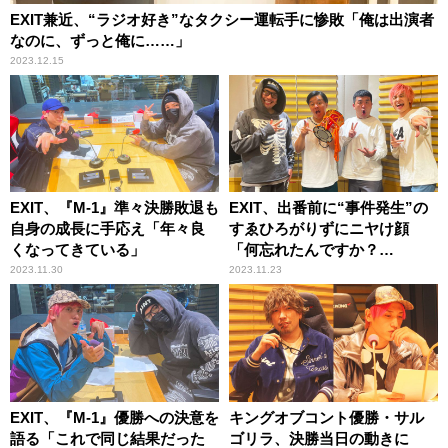
EXIT兼近、“ラジオ好き”なタクシー運転手に惨敗「俺は出演者
なのに、ずっと俺に……」
2023.12.15
EXIT、『M-1』準々決勝敗退も
EXIT、出番前に“事件発生”の
自身の成長に手応え「年々良
すゑひろがりずにニヤけ顔
くなってきている」
「何忘れたんですか？
（笑）」
2023.11.30
2023.11.23
EXIT、『M-1』優勝への決意を
キングオブコント優勝・サル
語る「これで同じ結果だった
ゴリラ、決勝当日の動きに