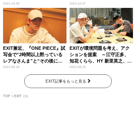
ちゃん登場！
2023.10.09
2023.10.07
EXIT兼近、『ONE PIECE』試
EXITが環境問題を考え、アク
写会で“2時間以上黙っている
ションを提案 ～江守正多、
レアなさんま”と“その後に出
知花くらら、HY 新里英之、コ
た一言”に感動
コリコ 田中直樹とともに
2023.09.29
2023.09.25
EXIT記事をもっと見る
TOP
EXIT（1）