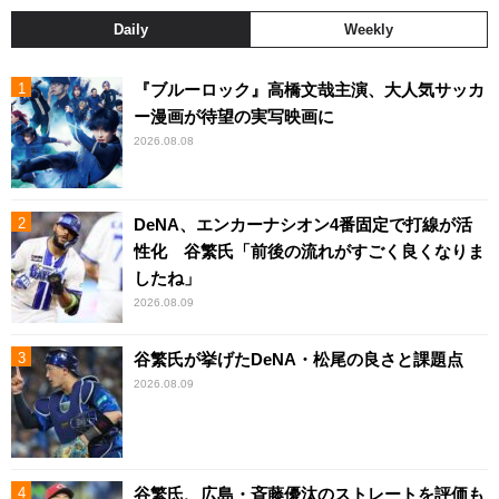
Daily
Weekly
『ブルーロック』高橋文哉主演、大人気サッカ
ー漫画が待望の実写映画に
2026.08.08
DeNA、エンカーナシオン4番固定で打線が活
性化 谷繁氏「前後の流れがすごく良くなりま
したね」
2026.08.09
谷繁氏が挙げたDeNA・松尾の良さと課題点
2026.08.09
谷繁氏、広島・斉藤優汰のストレートを評価も