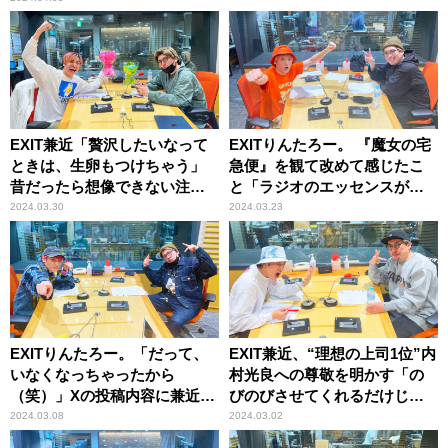
EXIT兼近「贅沢したいなって
EXITりんたろー。 『魔女の宅
ときは、生卵もつけちゃう」
急便』を観て改めて感じたこ
昔だったら想像できない注文
と「ラジオのエッセンスがい
メニュー
い感じに入ってる」
2024.03.30
2024.03.23
EXITりんたろー。「だって、
EXIT兼近、“理想の上司1位”内
いなくなっちゃったから
村光良への尊敬を明かす「の
（笑）」Xの投稿内容に兼近か
びのびさせてくれるだけじゃ
らツッコミ
なくて……」
2024.03.08
2024.03.02