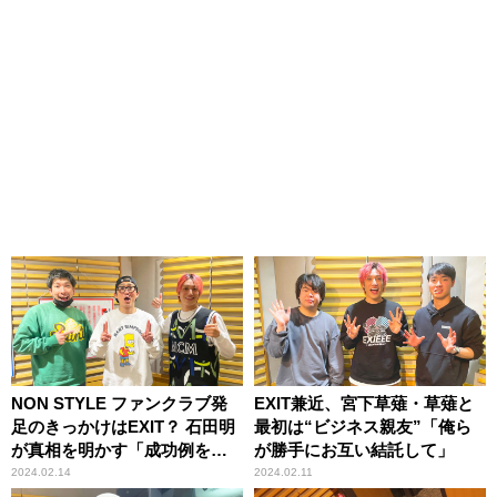
NON STYLE ファンクラブ発
EXIT兼近、宮下草薙・草薙と
足のきっかけはEXIT？ 石田明
最初は“ビジネス親友”「俺ら
が真相を明かす「成功例を出
が勝手にお互い結託して」
したから（笑）」
2024.02.14
2024.02.11