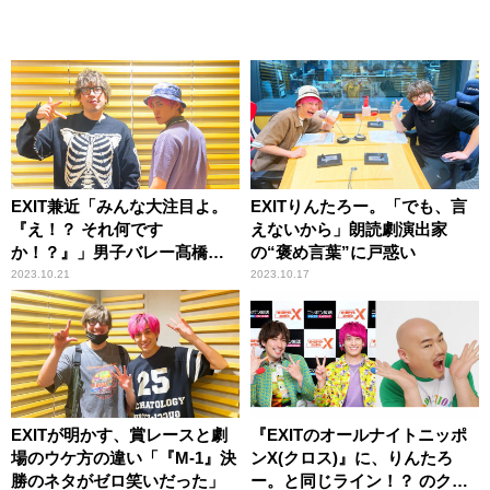
EXIT兼近「みんな大注目よ。
EXITりんたろー。「でも、言
『え！？ それ何です
えないから」朗読劇演出家
か！？』」男子バレー髙橋藍
の“褒め言葉”に戸惑い
の祝賀会での川合俊一に爆笑
2023.10.21
2023.10.17
EXITが明かす、賞レースと劇
『EXITのオールナイトニッポ
場のウケ方の違い「『M-1』決
ンX(クロス)』に、りんたろ
勝のネタがゼロ笑いだった」
ー。と同じライン！？ のクロ