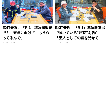
EXIT兼近、『R-1』準決勝敗退
EXIT兼近、『R-1』準決勝進出
でも「来年に向けて、もう作
で抱いている“思惑”を告白
ってるんで」
「芸人としての幅を見せてい
こうと」
2024.02.23
2024.02.22