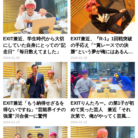
EXIT兼近、学生時代から大切
EXIT兼近、『R-1』1回戦突破
にしていた自身にとっての“記
の手応え「“賞レースでの決
念日”「毎日数えてました」
勝”という夢が俺にはあるん
で」
2024.01.30
2024.01.19
EXIT兼近「もう納得せざるを
EXITりんたろー。の第1子が初
得ないですね」“芸能界イチの
めて笑った芸人 兼近「それ
強運”川合俊一に驚愕
次第で、俺がやってく芸風変
わってく」
2024.01.13
2024.01.12