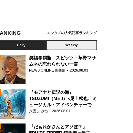
ANKING
エンタメの人気記事ランキング
Daily
Weekly
笑福亭鶴瓶 スピッツ・草野マサ
ムネの忘れられない一言
NEWS ONLINE 編集部
2026.08.03
N
『モアナと伝説の海』
TSUZUMI（ME:I）×尾上松也、ミ
ュージカル・アドベンチャーで美
声を響かせる
八雲 ふみね
2026.08.01
『だぁれかさんとアソぼ？』
FRUITS ZIPPER 鎮西寿々歌主