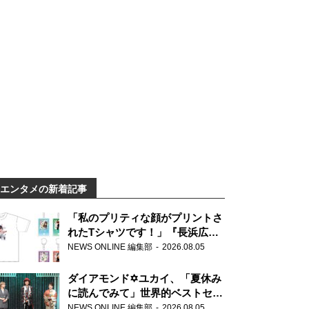
エンタメの新着記事
「私のプリティな顔がプリントさ
れたTシャツです！」『長浜広奈
天下無双』初の番組グッズ発売
NEWS ONLINE 編集部
2026.08.05
ダイアモンド✡ユカイ、「夏休み
に読んでみて」世界的ベストセラ
ー『アナスタシア』を紹介
NEWS ONLINE 編集部
2026.08.05