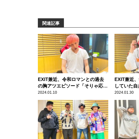
関連記事
EXIT兼近、令和ロマンとの過去
EXIT兼
の胸アツエピソード「そりゃ応援
していた自
しますよ。あんなにアツいことが
日”「毎日
2024.01.10
2024.01.30
あったら」