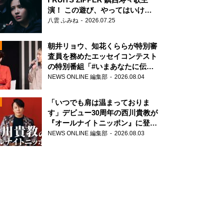
演！ この遊び、やってはいけま
せん。
八雲 ふみね
2026.07.25
朝井リョウ、知花くららが特別審
査員を務めたエッセイコンテスト
の特別番組「#いまあなたに伝え
たいこと」
NEWS ONLINE 編集部
2026.08.04
N
「いつでも肩は温まっておりま
す」デビュー30周年の西川貴教が
『オールナイトニッポン』に登
場！
NEWS ONLINE 編集部
2026.08.03
N