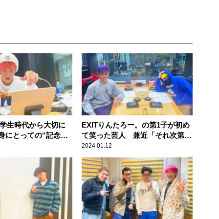
近、学生時代から大切に
EXITりんたろー。の第1子が初め
身にとっての“記念
て笑った芸人 兼近「それ次第
数えてました」
で、俺がやってく芸風変わって
2024.01.12
く」