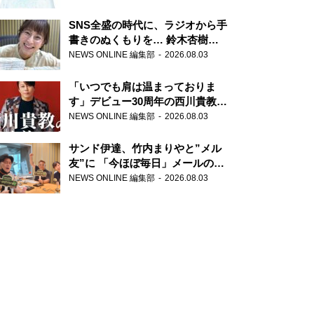
SNS全盛の時代に、ラジオから手
書きのぬくもりを… 鈴木杏樹の
直筆はがきが届く！
NEWS ONLINE 編集部
2026.08.03
『MUSIC10』こちら有楽町駅前
郵便局
「いつでも肩は温まっておりま
す」デビュー30周年の西川貴教が
『オールナイトニッポン』に登
NEWS ONLINE 編集部
2026.08.03
場！
サンド伊達、竹内まりやと”メル
友”に 「今ほぼ毎日」メールのや
り取り明かす
NEWS ONLINE 編集部
2026.08.03