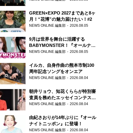
GREEN×EXPO 2027まであと8ヶ
月！“花博”の魅力届けたい！#2
NEWS ONLINE 編集部
2026.08.05
9月は世界を舞台に活躍する
BABYMONSTER！『オールナイ
トニッポンPODCAST』月替わり
NEWS ONLINE 編集部
2026.08.05
パーソナリティ
イルカ、自身作曲の熊本市制100
周年記念ソングをオンエア
NEWS ONLINE 編集部
2026.08.04
朝井リョウ、知花くららが特別審
査員を務めたエッセイコンテスト
の特別番組「#いまあなたに伝え
NEWS ONLINE 編集部
2026.08.04
たいこと」
由紀さおりが14年ぶりに『オール
ナイトニッポン』に登場！
NEWS ONLINE 編集部
2026.08.04