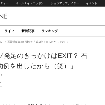
リティー
オールナイトニッポン
ショウアップナイター
イベント
ライフ
新着記事
ランキング
はEXIT？ 石田明が真相を明かす「成功例を出したから（笑）」
ラブ発足のきっかけはEXIT？ 石
功例を出したから（笑）」
14
T