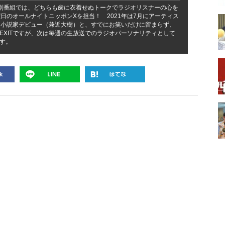
年の特別番組では、どちらも歯に衣着せぬトークでラジオリスナーの心を
曜日のオールナイトニッポンXを担当！ 2021年は7月にアーティス
は小説家デビュー（兼近大樹）と、すでにお笑いだけに留まらず、
EXITですが、次は毎週の生放送でのラジオパーソナリティとして
す。