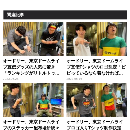
関連記事
オードリー、東京ドームライ
オードリー、東京ドームライ
ブ宣伝グッズの人気に驚き
ブ宣伝Tシャツのロゴ決定「ビ
「ランキングがリトルトゥー
ビっているなら着なければい
スグッズで……」
い」
2023.06.24
2023.05.16
オードリー、東京ドームライ
オードリー、東京ドームライ
ブのステッカー配布場所続々
ブロゴ入りTシャツ制作決定