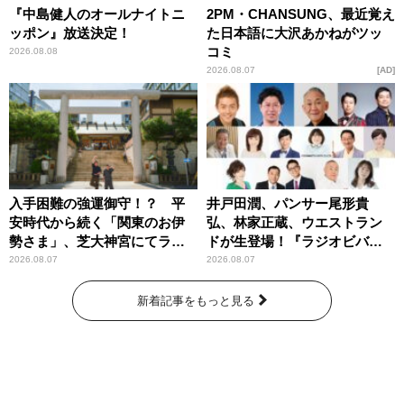
『中島健人のオールナイトニ
2PM・CHANSUNG、最近覚え
ッポン』放送決定！
た日本語に大沢あかねがツッ
コミ
2026.08.08
2026.08.07
AD
入手困難の強運御守！？ 平
井戸田潤、パンサー尾形貴
安時代から続く「関東のお伊
弘、林家正蔵、ウエストラン
勢さま」、芝大神宮にてラン
ドが生登場！『ラジオビバリ
パンプスが合格祈願！
ー昼ズ』
2026.08.07
2026.08.07
新着記事をもっと見る