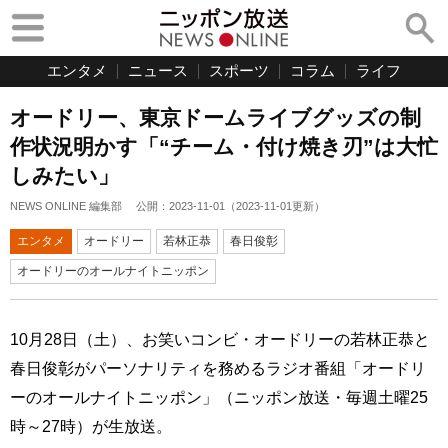
エンタメ
ニュース
スポーツ
コラム
ライフ
オードリー、東京ドームライブグッズの制
作状況明かす「“チーム・付け焼き刃”は大忙
しみたい」
NEWS ONLINE 編集部
公開：
2023-11-01
（
2023-11-01
更新）
エンタメ
オードリー
若林正恭
春日俊彰
オードリーのオールナイトニッポン
10月28日（土）、お笑いコンビ・オードリーの若林正恭と
春日俊彰がパーソナリティを務めるラジオ番組「オードリ
ーのオールナイトニッポン」（ニッポン放送・毎週土曜25
時～27時）が生放送。