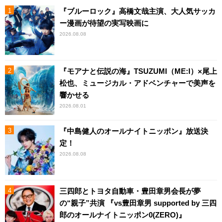
『ブルーロック』高橋文哉主演、大人気サッカ
ー漫画が待望の実写映画に
2026.08.08
『モアナと伝説の海』TSUZUMI（ME:I）×尾上
松也、ミュージカル・アドベンチャーで美声を
響かせる
2026.08.01
『中島健人のオールナイトニッポン』放送決
定！
2026.08.08
三四郎とトヨタ自動車・豊田章男会長が夢
の“親子”共演 『vs豊田章男 supported by 三四
郎のオールナイトニッポン0(ZERO)』