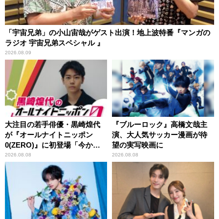
「宇宙兄弟」の小山宙哉がゲスト出演！地上波特番『マンガの
ラジオ 宇宙兄弟スペシャル 』
2026.08.09
大注目の若手俳優・黒崎煌代
『ブルーロック』高橋文哉主
が『オールナイトニッポン
演、大人気サッカー漫画が待
0(ZERO)』に初登場「今から
望の実写映画に
とてもワクワクしておりま
2026.08.08
2026.08.08
す！」