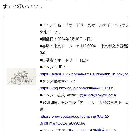
す」と頷いていた。
■イベント名：『オードリーのオールナイトニッポン i
東京ドーム』
■開催日：2024年2月18日（日）
■会場：東京ドーム 〒112-0004 東京都文京区後楽1
3-61
■出演者：オードリー ほか
■イベントHP：
https://event.1242.com/events/audreyann_in_tokyod
■グッズ販売サイト：
https://img.hmv.co.jp/cont/online/AUDTKD/
■イベント公式Twitter：
@AudreyTokyoDome
■YouTubeチャンネル「オードリー若林の東京ドーム
道」
https://www.youtube.com/channel/UCR2-
8yf3HYwYCcbA_aUWOJA
■ハッシュタグ：
#オードリーANN東京ドーム