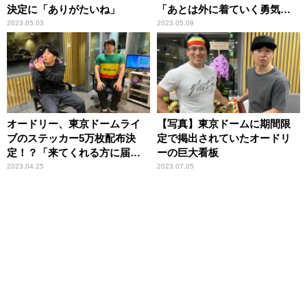
決定に「ありがたいね」
「あとは外に着ていく勇気が
あるか」
2023.05.03
2023.05.09
オードリー、東京ドームライ
【写真】東京ドームに期間限
ブのステッカー5万枚配布決
定で掲出されていたオードリ
定！？「来てくれる方に届け
ーの巨大看板
たい」
2023.04.25
2023.07.05