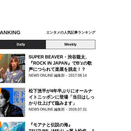
ANKING
エンタメの人気記事ランキング
Daily
Weekly
SUPER BEAVER・渋谷龍太、
『ROCK IN JAPAN』でB’zの歌
声につられて楽屋を脱走！？
N
NEWS ONLINE 編集部
2017.08.14
松下洸平が4年半ぶりにオールナ
イトニッポンに登場「当日はしっ
かり仕上げて臨みます」
NEWS ONLINE 編集部
2026.07.31
『モアナと伝説の海』
TSUZUMI（ME:I）×尾上松也、ミ