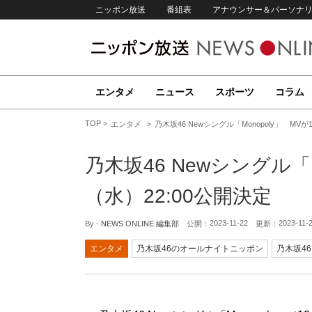
ニッポン放送
番組表
アナウンサー＆パーソナ
エンタメ
ニュース
スポーツ
コラム
TOP
エンタメ
乃木坂46 Newシングル「Monopoly」 MVが
乃木坂46 Newシングル「M
（水）22:00公開決定
2023-11-22
2023-11-
By -
NEWS ONLINE 編集部
公開：
更新：
エンタメ
乃木坂46のオールナイトニッポン
乃木坂46