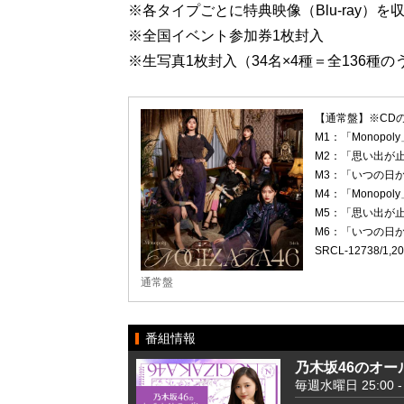
※各タイプごとに特典映像（Blu-ray）
※全国イベント参加券1枚封入
※生写真1枚封入（34名×4種＝全136種
【通常盤】※CD
M1：「Monopoly
M2：「思い出が
M3：「いつの日
M4：「Monopoly」～
M5：「思い出が止まら
M6：「いつの日か、あ
SRCL-12738/1
通常盤
番組情報
乃木坂46のオー
毎週水曜日 25:00 - 