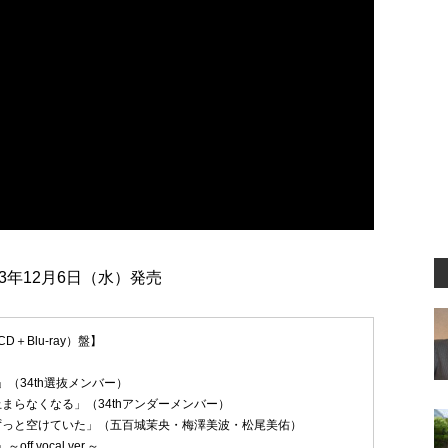
023年12月6日（水）発売
＋Blu-ray）盤】
ly」（34th選抜メンバー）
まらなくなる」（34thアンダーメンバー）
ずっと空けていた」（五百城茉央・梅澤美波・松尾美佑）
off vocal ver.～