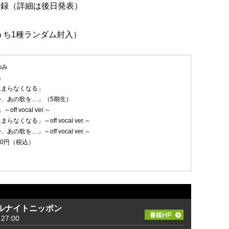
を収録（詳細は後日発表）
のうち1種ランダム封入）
のみ
」
止まらなくなる」
か、あの歌を…」（5期生）
off vocal ver.～
なくなる」～off vocal ver.～
の歌を…」～off vocal ver.～
,200円（税込）
ルナイトニッポン
27:00