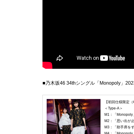
■乃木坂46 34thシングル「Monopoly」2
【初回仕様限定（CD
＜Type-A＞
M1：「Monopo
M2：「思い出が止
M3：「助手席を
M4：「Monopoly」～