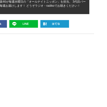
坂46が毎週水曜日の「オールナイトニッポン」を担当。 3代目パー
週お届けします！ どうぞラジオ・radikoでお聴きください！