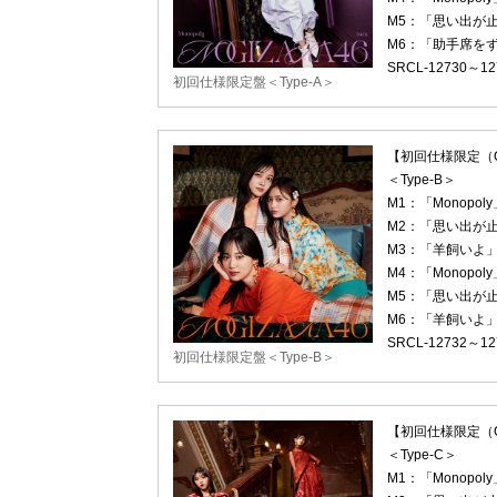
M5：「思い出が止まら
M6：「助手席をずっと
SRCL-12730～1
初回仕様限定盤＜Type-A＞
【初回仕様限定（CD
＜Type-B＞
M1：「Monopoly
M2：「思い出が
M3：「羊飼いよ
M4：「Monopoly」～
M5：「思い出が止まら
M6：「羊飼いよ」～of
SRCL-12732～1
初回仕様限定盤＜Type-B＞
【初回仕様限定（CD
＜Type-C＞
M1：「Monopoly