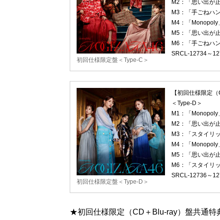
M2：「思い出が
M3：「手ごねハ
M4：「Monopoly」～
M5：「思い出が止まら
M6：「手ごねハンバー
SRCL-12734～1
初回仕様限定盤＜Type-C＞
【初回仕様限定（CD
＜Type-D＞
M1：「Monopoly
M2：「思い出が
M3：「スタイリ
M4：「Monopoly」～
M5：「思い出が止まら
M6：「スタイリッシュ」
SRCL-12736～1
初回仕様限定盤＜Type-D＞
★初回仕様限定（CD＋Blu-ray）盤共通特