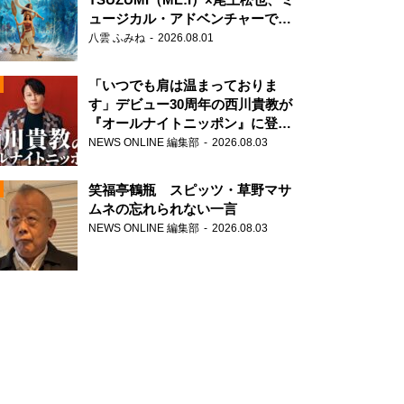
ュージカル・アドベンチャーで美
声を響かせる
八雲 ふみね
2026.08.01
「いつでも肩は温まっておりま
す」デビュー30周年の西川貴教が
『オールナイトニッポン』に登
場！
NEWS ONLINE 編集部
2026.08.03
N
笑福亭鶴瓶 スピッツ・草野マサ
ムネの忘れられない一言
NEWS ONLINE 編集部
2026.08.03
N