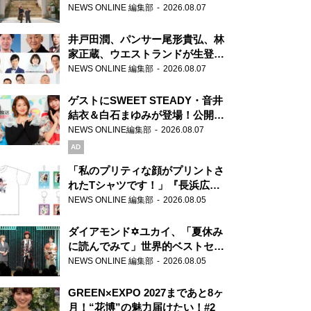
ま」、芝大神宮にてランパンプス
NEWS ONLINE 編集部
2026.08.07
が合格祈願！
井戸田潤、パンサー尾形貴弘、林
家正蔵、ウエストランドが生登
場！『ラジオビバリー昼ズ』
NEWS ONLINE 編集部
2026.08.07
ゲストにSWEET STEADY・音井
結衣＆白石まゆみが登場！公開収
録で素顔全開！
NEWS ONLINE編集部
2026.08.07
AD
「私のプリティな顔がプリントさ
れたTシャツです！」『長浜広奈
天下無双』初の番組グッズ発売
NEWS ONLINE 編集部
2026.08.05
ダイアモンド✡ユカイ、「夏休み
に読んでみて」世界的ベストセラ
ー『アナスタシア』を紹介
NEWS ONLINE 編集部
2026.08.05
GREEN×EXPO 2027まであと8ヶ
月！“花博”の魅力届けたい！#2