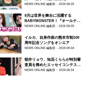
NEWS ONLINE 編集部
2026.08.05
9月は世界を舞台に活躍する
BABYMONSTER！『オールナイ
トニッポンPODCAST』月替わり
NEWS ONLINE 編集部
2026.08.05
パーソナリティ
イルカ、自身作曲の熊本市制100
周年記念ソングをオンエア
NEWS ONLINE 編集部
2026.08.04
朝井リョウ、知花くららが特別審
査員を務めたエッセイコンテスト
の特別番組「#いまあなたに伝え
NEWS ONLINE 編集部
2026.08.04
たいこと」