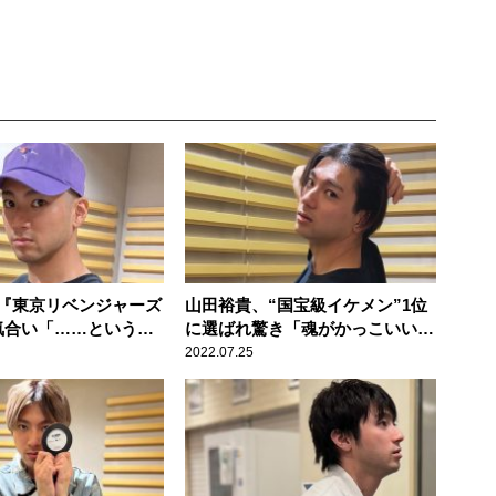
『東京リベンジャーズ
山田裕貴、“国宝級イケメン”1位
気合い「……というこ
に選ばれ驚き「魂がかっこいい俳
ンクインしました！」
優さんでいたいなと思います」
2022.07.25