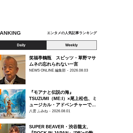
ANKING
エンタメの人気記事ランキング
Daily
Weekly
笑福亭鶴瓶 スピッツ・草野マサ
ムネの忘れられない一言
NEWS ONLINE 編集部
2026.08.03
N
『モアナと伝説の海』
TSUZUMI（ME:I）×尾上松也、ミ
ュージカル・アドベンチャーで美
声を響かせる
八雲 ふみね
2026.08.01
SUPER BEAVER・渋谷龍太、
『ROCK IN JAPAN』でB’zの歌