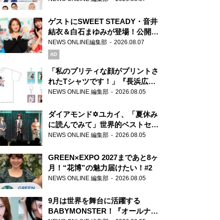
ゲストにSWEET STEADY・音井
結衣＆白石まゆみが登場！公開収
録で素顔全開！
NEWS ONLINE編集部
2026.08.07
AD
「私のプリティな顔がプリントさ
れたTシャツです！」『長浜広奈
天下無双』初の番組グッズ発売
NEWS ONLINE 編集部
2026.08.05
ダイアモンド✡ユカイ、「夏休み
に読んでみて」世界的ベストセラ
ー『アナスタシア』を紹介
NEWS ONLINE 編集部
2026.08.05
GREEN×EXPO 2027まであと8ヶ
月！“花博”の魅力届けたい！#2
NEWS ONLINE 編集部
2026.08.05
9月は世界を舞台に活躍する
BABYMONSTER！『オールナイ