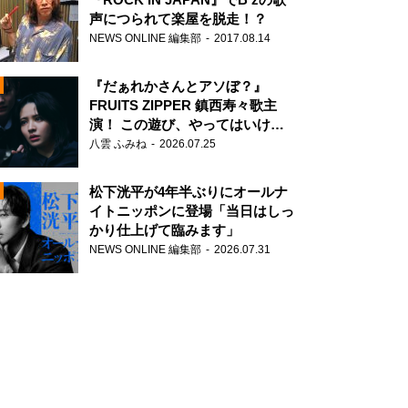
声につられて楽屋を脱走！？
NEWS ONLINE 編集部
2017.08.14
『だぁれかさんとアソぼ？』
FRUITS ZIPPER 鎮西寿々歌主
演！ この遊び、やってはいけま
せん。
八雲 ふみね
2026.07.25
N
松下洸平が4年半ぶりにオールナ
イトニッポンに登場「当日はしっ
かり仕上げて臨みます」
NEWS ONLINE 編集部
2026.07.31
N