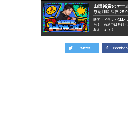
山田裕貴のオー
毎週月曜 深夜 25:
映画・ドラマ・CMと
当！ 放送中は番組へ
みましょう！