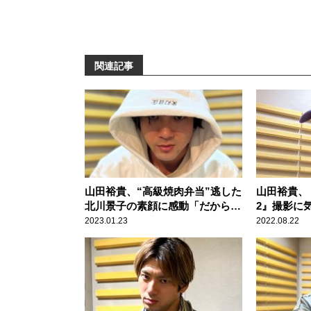
関連記事
山田裕貴、“高級焼肉弁当”逃した
山田裕貴、
北川景子の素顔に感動「だからず
2』撮影に
っと第一線で活躍されているの
とは、クラ
2023.01.23
2022.08.22
か」