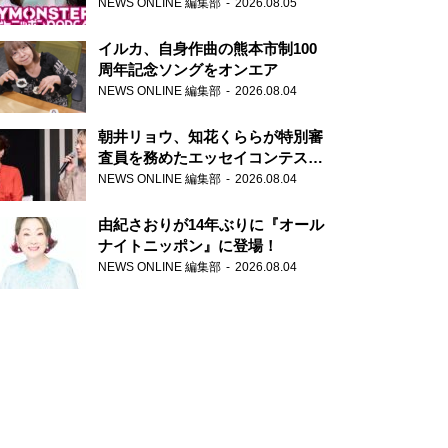
トニッポンPODCAST』月替わり
NEWS ONLINE 編集部
2026.08.05
パーソナリティ
イルカ、自身作曲の熊本市制100
周年記念ソングをオンエア
NEWS ONLINE 編集部
2026.08.04
朝井リョウ、知花くららが特別審
査員を務めたエッセイコンテスト
の特別番組「#いまあなたに伝え
NEWS ONLINE 編集部
2026.08.04
たいこと」
由紀さおりが14年ぶりに『オール
ナイトニッポン』に登場！
NEWS ONLINE 編集部
2026.08.04