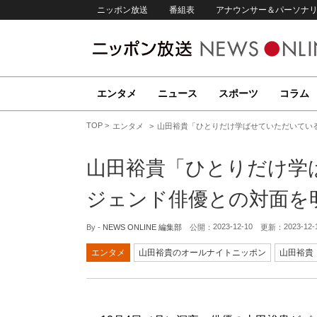
ニッポン放送
番組表
アナウンサー＆パーソナ
エンタメ
ニュース
スポーツ
コラム
TOP
エンタメ
山田裕貴「ひとりだけ学ばせていただいてい
山田裕貴「ひとりだけ学
ジェンド俳優との対面を
2023-12-10
2023-12-
By -
NEWS ONLINE 編集部
公開：
更新：
エンタメ
山田裕貴のオールナイトニッポン
山田裕貴