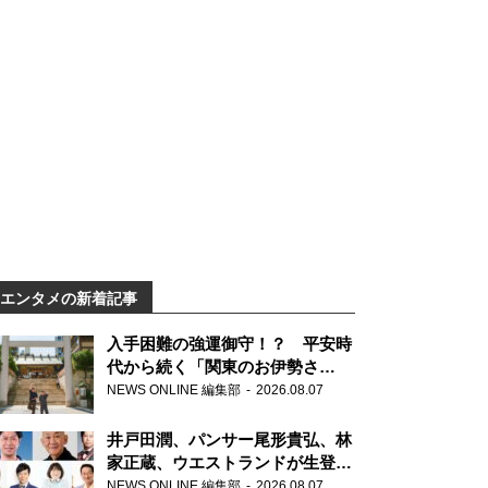
エンタメの新着記事
入手困難の強運御守！？ 平安時
代から続く「関東のお伊勢さ
ま」、芝大神宮にてランパンプス
NEWS ONLINE 編集部
2026.08.07
が合格祈願！
井戸田潤、パンサー尾形貴弘、林
家正蔵、ウエストランドが生登
場！『ラジオビバリー昼ズ』
NEWS ONLINE 編集部
2026.08.07