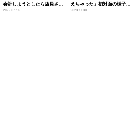
会計しようとしたら店員さん
えちゃった」初対面の様子を
が……」
告白「メンチ切る感じに……
2022.07.16
2023.11.30
（笑）」