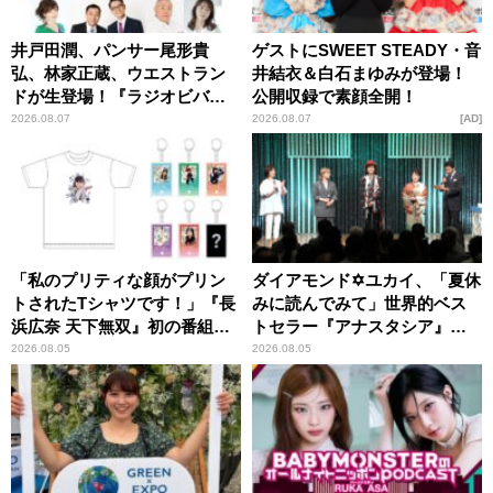
井戸田潤、パンサー尾形貴
ゲストにSWEET STEADY・音
弘、林家正蔵、ウエストラン
井結衣＆白石まゆみが登場！
ドが生登場！『ラジオビバリ
公開収録で素顔全開！
ー昼ズ』
2026.08.07
2026.08.07
AD
「私のプリティな顔がプリン
ダイアモンド✡ユカイ、「夏休
トされたTシャツです！」『長
みに読んでみて」世界的ベス
浜広奈 天下無双』初の番組グ
トセラー『アナスタシア』を
ッズ発売
紹介
2026.08.05
2026.08.05