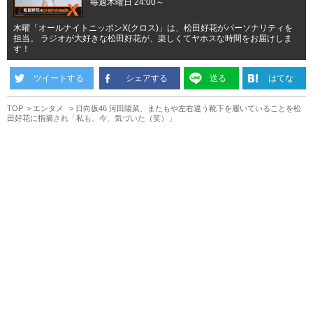
毎週木曜日 24:00～
木曜「オールナイトニッポンX(クロス)」は、松田好花がパーソナリティを
担当。 ラジオが大好きな松田好花が、楽しくてヤホスな時間をお届けしま
す！
ツイートする
シェアする
送る
はてな
TOP
エンタメ
日向坂46 河田陽菜、またもや左右違う靴下を履いていることを松
田好花に指摘され「私も、今、気づいた（笑）」