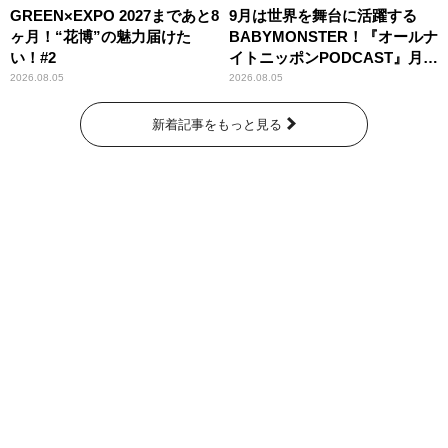
GREEN×EXPO 2027まであと8
9月は世界を舞台に活躍する
ヶ月！“花博”の魅力届けた
BABYMONSTER！『オールナ
い！#2
イトニッポンPODCAST』月替
わりパーソナリティ
2026.08.05
2026.08.05
新着記事をもっと見る