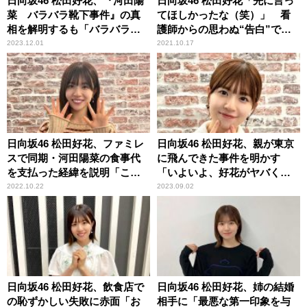
日向坂46 松田好花、『河田陽
日向坂46 松田好花「先に言っ
菜 バラバラ靴下事件』の真
てほしかったな（笑）」 看
相を解明するも「バラバラの
護師からの思わぬ“告白”で頭
靴下を履き続けてほしいな」
が真っ白になった顛末を明か
2023.12.01
2021.10.17
す
日向坂46 松田好花、ファミレ
日向坂46 松田好花、親が東京
スで同期・河田陽菜の食事代
に飛んできた事件を明かす
を支払った経緯を説明「これ
「いよいよ、好花がヤバくな
ね、おごったっていうよ
ってる……って（笑）」
2022.10.22
2023.09.02
り……」
日向坂46 松田好花、飲食店で
日向坂46 松田好花、姉の結婚
の恥ずかしい失敗に赤面「お
相手に「最悪な第一印象を与