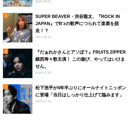
2026.08.01
SUPER BEAVER・渋谷龍太、『ROCK IN
JAPAN』でB’zの歌声につられて楽屋を脱
走！？
2017.08.14
『だぁれかさんとアソぼ？』FRUITS ZIPPER
鎮西寿々歌主演！ この遊び、やってはいけま
せん。
2026.07.25
松下洸平が4年半ぶりにオールナイトニッポン
に登場「当日はしっかり仕上げて臨みます」
2026.07.31