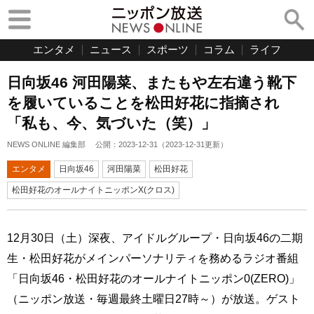
エンタメ
ニュース
スポーツ
コラム
ライフ
日向坂46 河田陽菜、またもや左右違う靴下
を履いていることを松田好花に指摘され
「私も、今、気づいた（笑）」
NEWS ONLINE 編集部
公開：
2023-12-31
（
2023-12-31
更新）
エンタメ
日向坂46
河田陽菜
松田好花
松田好花のオールナイトニッポンX(クロス)
12月30日（土）深夜、アイドルグループ・日向坂46の二期
生・松田好花がメインパーソナリティを務めるラジオ番組
「日向坂46・松田好花のオールナイトニッポン0(ZERO)」
（ニッポン放送・毎週最終土曜日27時～）が放送。ゲスト