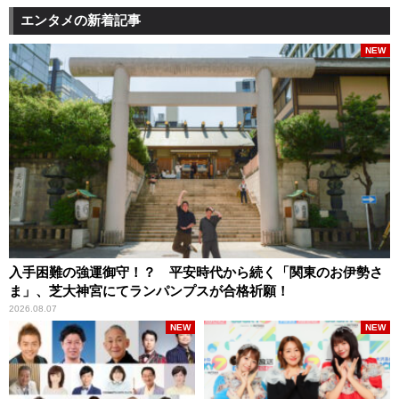
エンタメの新着記事
NEW
入手困難の強運御守！？ 平安時代から続く「関東のお伊勢さ
ま」、芝大神宮にてランパンプスが合格祈願！
2026.08.07
NEW
NEW