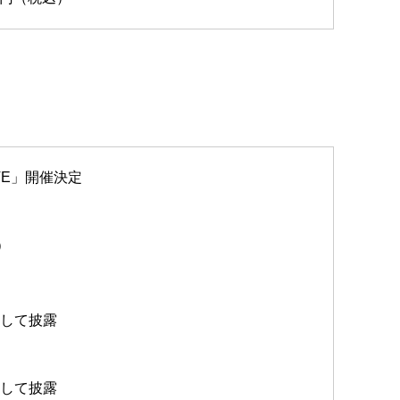
LIVE」開催決定
）
選して披露
選して披露