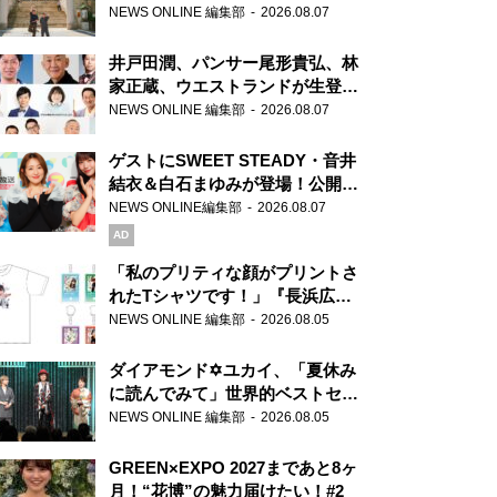
ま」、芝大神宮にてランパンプス
NEWS ONLINE 編集部
2026.08.07
が合格祈願！
井戸田潤、パンサー尾形貴弘、林
家正蔵、ウエストランドが生登
場！『ラジオビバリー昼ズ』
NEWS ONLINE 編集部
2026.08.07
ゲストにSWEET STEADY・音井
結衣＆白石まゆみが登場！公開収
録で素顔全開！
NEWS ONLINE編集部
2026.08.07
AD
「私のプリティな顔がプリントさ
れたTシャツです！」『長浜広奈
天下無双』初の番組グッズ発売
NEWS ONLINE 編集部
2026.08.05
ダイアモンド✡ユカイ、「夏休み
に読んでみて」世界的ベストセラ
ー『アナスタシア』を紹介
NEWS ONLINE 編集部
2026.08.05
GREEN×EXPO 2027まであと8ヶ
月！“花博”の魅力届けたい！#2