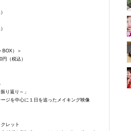
込）
＞
込）
トBOX）＞
,510円（税込）
る
る振り返り～」
テージを中心に１日を追ったメイキング映像
ックレット