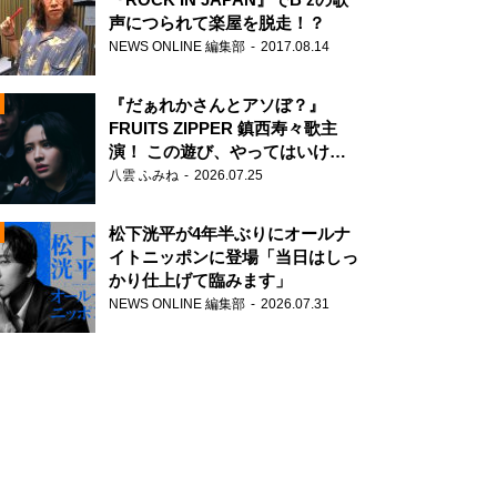
声につられて楽屋を脱走！？
NEWS ONLINE 編集部
2017.08.14
『だぁれかさんとアソぼ？』
FRUITS ZIPPER 鎮西寿々歌主
演！ この遊び、やってはいけま
せん。
八雲 ふみね
2026.07.25
N
松下洸平が4年半ぶりにオールナ
イトニッポンに登場「当日はしっ
かり仕上げて臨みます」
NEWS ONLINE 編集部
2026.07.31
N