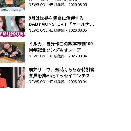
NEWS ONLINE 編集部
2026.08.05
9月は世界を舞台に活躍する
BABYMONSTER！『オールナイ
トニッポンPODCAST』月替わり
NEWS ONLINE 編集部
2026.08.05
パーソナリティ
イルカ、自身作曲の熊本市制100
周年記念ソングをオンエア
NEWS ONLINE 編集部
2026.08.04
朝井リョウ、知花くららが特別審
査員を務めたエッセイコンテスト
の特別番組「#いまあなたに伝え
NEWS ONLINE 編集部
2026.08.04
たいこと」