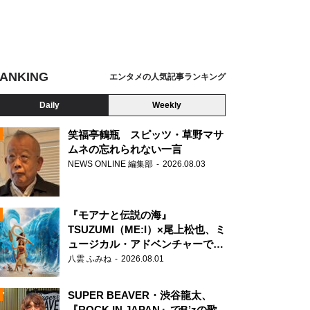
ANKING
エンタメの人気記事ランキング
Daily
Weekly
笑福亭鶴瓶 スピッツ・草野マサ
ムネの忘れられない一言
NEWS ONLINE 編集部
2026.08.03
N
『モアナと伝説の海』
TSUZUMI（ME:I）×尾上松也、ミ
ュージカル・アドベンチャーで美
声を響かせる
八雲 ふみね
2026.08.01
SUPER BEAVER・渋谷龍太、
『ROCK IN JAPAN』でB’zの歌