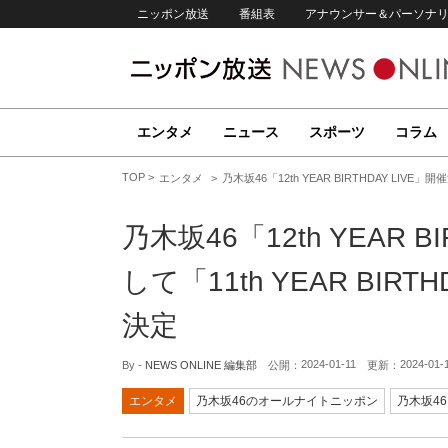
ニッポン放送
番組表
アナウンサー＆パーソナ
エンタメ
ニュース
スポーツ
コラム
TOP
エンタメ
乃木坂46「12th YEAR BIRTHDAY LIVE」開
乃木坂46「12th YEAR B
して「11th YEAR BIRTH
決定
2024-01-11
2024-01-
By -
NEWS ONLINE 編集部
公開：
更新：
エンタメ
乃木坂46のオールナイトニッポン
乃木坂46