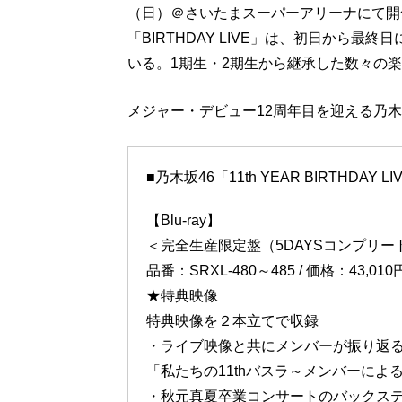
（⽇）＠さいたまスーパーアリーナにて開
「BIRTHDAY LIVE」は、初日から最
いる。1期生・2期生から継承した数々の
メジャー・デビュー12周年目を迎える乃木
■乃木坂46「11th YEAR BIRTHDAY L
【Blu-ray】
＜完全生産限定盤（5DAYSコンプリー
品番：SRXL-480～485 / 価格：43,0
★特典映像
特典映像を２本立てで収録
・ライブ映像と共にメンバーが振り返
「私たちの11thバスラ～メンバーによ
・秋元真夏卒業コンサートのバックス