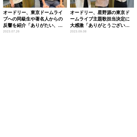
オードリー、東京ドームライ
オードリー、星野源の東京ド
ブへの同級生や著名人からの
ームライブ主題歌担当決定に
反響を紹介「ありがたい、あ
大感激「ありがとうございま
りがたい」
す！」
2023.07.26
2023.09.08