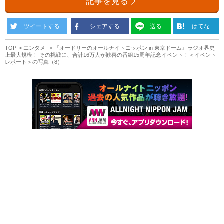
記事を見る
ツイートする
シェアする
送る
はてな
TOP
エンタメ
『オードリーのオールナイトニッポン in 東京ドーム』ラジオ界史
上最大規模！ その挑戦に、合計16万人が歓喜の番組15周年記念イベント！＜イベント
レポート＞の写真（8）