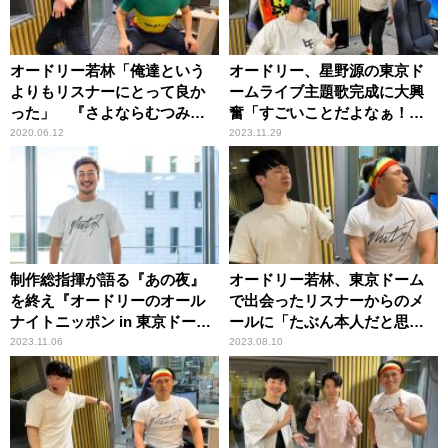
オードリー若林「俺達という
オードリー、星野源の東京ド
よりもリスナーにとって良か
ームライブ主題歌完成に大興
った」 『さよならむつみ
奮「すごいことだよなぁ！」
荘』ギャラクシー賞入賞に喜
「ありがたい！」
2020.06.12
2023.11.29
び
制作総指揮が語る『あの夜』
オードリー若林、東京ドーム
を終え『オードリーのオール
で出会ったリスナーからのメ
ナイトニッポン in 東京ドー
ールに「たぶん本人だと思
ム』にかける想い
う」
2023.11.06
2023.08.10