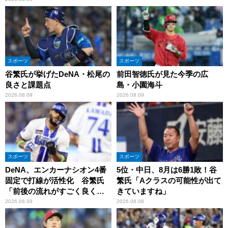
スポーツ
スポーツ
谷繁氏が挙げたDeNA・松尾の
前田智徳氏が見た今季の広
良さと課題点
島・小園海斗
2026.08.09
2026.08.09
スポーツ
スポーツ
DeNA、エンカーナシオン4番
5位・中日、8月は6勝1敗！谷
固定で打線が活性化 谷繁氏
繁氏「Aクラスの可能性が出て
「前後の流れがすごく良くな
きていますね」
りましたね」
2026.08.09
2026.08.08