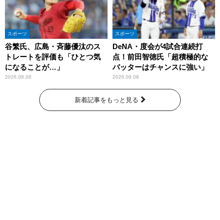
スポーツ
スポーツ
谷繁氏、広島・斉藤優汰のス
DeNA・度会が4試合連続打
トレートを評価も「ひとつ気
点！前田智徳氏「超積極的な
になることが…」
バッターはチャンスに強い」
2026.08.08
2026.08.08
新着記事をもっと見る