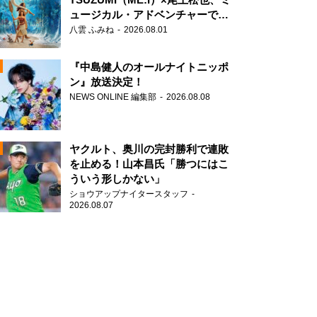
ュージカル・アドベンチャーで美
声を響かせる
八雲 ふみね
2026.08.01
『中島健人のオールナイトニッポ
ン』放送決定！
NEWS ONLINE 編集部
2026.08.08
N
AD
ヤクルト、奥川の完封勝利で連敗
を止める！山本昌氏「勝つにはこ
ういう形しかない」
ショウアップナイタースタッフ
N
2026.08.07