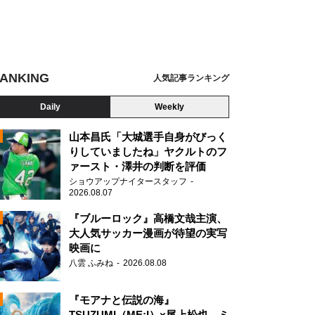
ANKING
人気記事ランキング
Daily
Weekly
山本昌氏「大城選手自身がびっく
りしていましたね」ヤクルトのフ
ァースト・澤井の判断を評価
N
ショウアップナイタースタッフ
2026.08.07
『ブルーロック』高橋文哉主演、
リーのオールナイトニッポン in 東京ドーム
大人気サッカー漫画が待望の実写
映画に
八雲 ふみね
2026.08.08
『モアナと伝説の海』
TSUZUMI（ME:I）×尾上松也、ミ