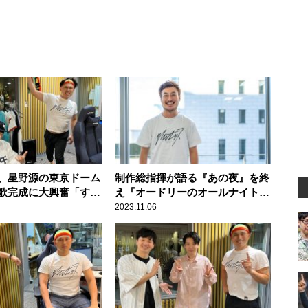
、星野源の東京ドーム
制作総指揮が語る『あの夜』を終
歌完成に大興奮「すご
え『オードリーのオールナイトニ
なぁ！」「ありがた
ッポン in 東京ドーム』にかける
2023.11.06
想い