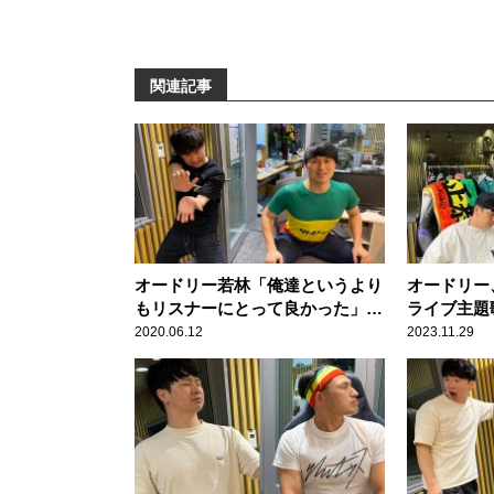
関連記事
オードリー若林「俺達というより
オードリー
もリスナーにとって良かった」
ライブ主題
『さよならむつみ荘』ギャラクシ
いことだよ
2020.06.12
2023.11.29
ー賞入賞に喜び
い！」