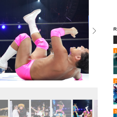
R
オード