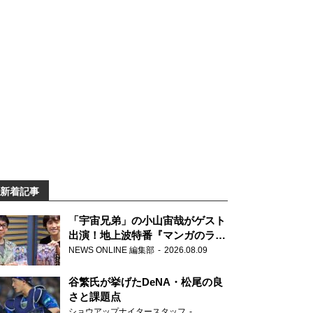
新着記事
「宇宙兄弟」の小山宙哉がゲスト
出演！地上波特番『マンガのラジ
オ 宇宙兄弟スペシャル 』
NEWS ONLINE 編集部
2026.08.09
谷繁氏が挙げたDeNA・松尾の良
さと課題点
ショウアップナイタースタッフ