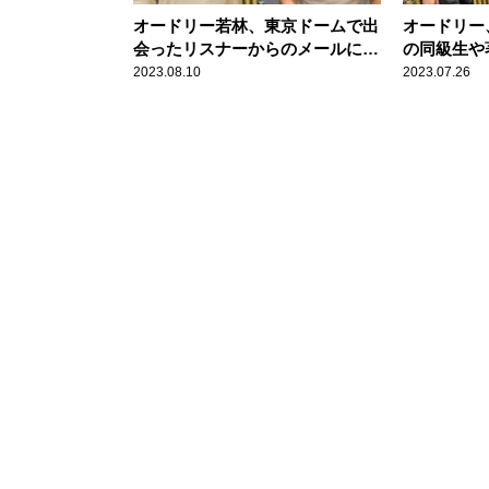
オードリー若林、東京ドームで出
オードリー
会ったリスナーからのメールに
の同級生や
「たぶん本人だと思う」
介「ありが
2023.08.10
2023.07.26