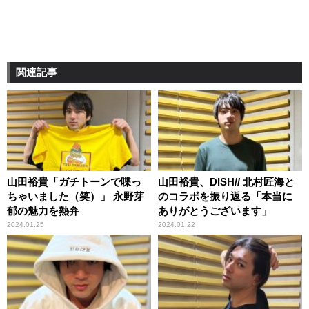
関連記事
山田裕貴「ガチトーンで喋っ
山田裕貴、DISH// 北村匠海と
ちゃいました（笑）」 永野芽
のコラボを振り返る「本当に
郁の魅力を熱弁
ありがとうございます」
2024.01.25
2024.01.22