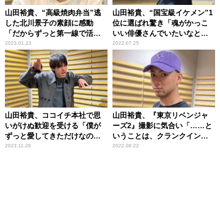
山田裕貴、“高級焼肉弁当”逃
山田裕貴、“国宝級イケメン”1
した北川景子の素顔に感動
位に選ばれ驚き「魂がかっこ
「だからずっと第一線で活躍
いい俳優さんでいたいなと思
されているのか」
います」
2023.01.23
2022.07.25
山田裕貴、ココイチ本社で思
山田裕貴、『東京リベンジャ
いがけぬ歓迎を受ける「僕が
ーズ2』撮影に気合い「……と
ずっと愛してきただけなの
いうことは、クランクインし
に」
ました！」
2023.11.28
2022.08.22