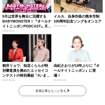
9月は世界を舞台に活躍する
イルカ、自身作曲の熊本市制
BABYMONSTER！『オールナ
100周年記念ソングをオンエア
イトニッポンPODCAST』月替
2026.08.04
わりパーソナリティ
2026.08.05
朝井リョウ、知花くららが特
由紀さおりが14年ぶりに『オ
別審査員を務めたエッセイコ
ールナイトニッポン』に登
ンテストの特別番組「#いまあ
場！
なたに伝えたいこと」
2026.08.04
2026.08.04
新着記事をもっと見る