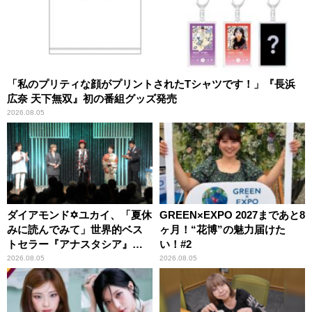
「私のプリティな顔がプリントされたTシャツです！」『長浜
広奈 天下無双』初の番組グッズ発売
2026.08.05
ダイアモンド✡ユカイ、「夏休
GREEN×EXPO 2027まであと8
みに読んでみて」世界的ベス
ヶ月！“花博”の魅力届けた
トセラー『アナスタシア』を
い！#2
紹介
2026.08.05
2026.08.05