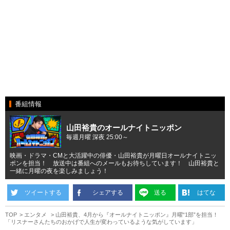
番組情報
山田裕貴のオールナイトニッポン
毎週月曜 深夜 25:00～
映画・ドラマ・CMと大活躍中の俳優・山田裕貴が月曜日オールナイトニッ
ポンを担当！ 放送中は番組へのメールもお待ちしています！ 山田裕貴と
一緒に月曜の夜を楽しみましょう！
ツイートする
シェアする
送る
はてな
TOP
エンタメ
山田裕貴、4月から『オールナイトニッポン』月曜“1部”を担当！
「リスナーさんたちのおかげで人生が変わっているような気がしています」