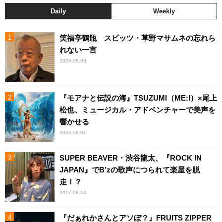
Daily
Weekly
笑福亭鶴瓶 スピッツ・草野マサムネの忘れら
れない一言
2026.08.03
『モアナと伝説の海』TSUZUMI（ME:I）×尾上
松也、ミュージカル・アドベンチャーで美声を
響かせる
2026.08.01
SUPER BEAVER・渋谷龍太、『ROCK IN
JAPAN』でB’zの歌声につられて楽屋を脱
走！？
2017.08.14
『だぁれかさんとアソぼ？』FRUITS ZIPPER