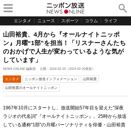
エンタメ
ニュース
スポーツ
コラム
ライフ
山田裕貴、4月から『オールナイトニッポ
ン』月曜“1部”を担当！「リスナーさんたち
のおかげで人生が変わっているような気が
しています」
NEWS ONLINE 編集部
公開：
2024-02-20
（
2024-02-20
更新）
エンタメ
ニッポン放送インフォメーション
山田裕貴
山田裕貴のオールナイトニッポン
1967年10月にスタートし、放送開始57年目を迎えた“深夜
ラジオの代名詞”『オールナイトニッポン』。25時から放送
している通称“1部”の月曜パーソナリティを俳優・山田裕貴