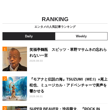
RANKING
エンタメの人気記事ランキング
Daily
Weekly
笑福亭鶴瓶 スピッツ・草野マサムネの忘れら
れない一言
2026.08.03
『モアナと伝説の海』TSUZUMI（ME:I）×尾上
松也、ミュージカル・アドベンチャーで美声を
響かせる
2026.08.01
SUPER BEAVER・渋谷龍太、『ROCK IN