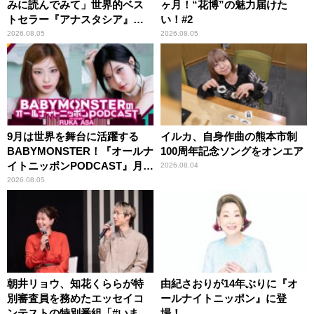
みに読んでみて」世界的ベス
ヶ月！“花博”の魅力届けた
トセラー『アナスタシア』を
い！#2
紹介
2026.08.05
2026.08.05
9月は世界を舞台に活躍する
イルカ、自身作曲の熊本市制
BABYMONSTER！『オールナ
100周年記念ソングをオンエア
イトニッポンPODCAST』月替
2026.08.04
わりパーソナリティ
2026.08.05
朝井リョウ、知花くららが特
由紀さおりが14年ぶりに『オ
別審査員を務めたエッセイコ
ールナイトニッポン』に登
ンテストの特別番組「#いまあ
場！