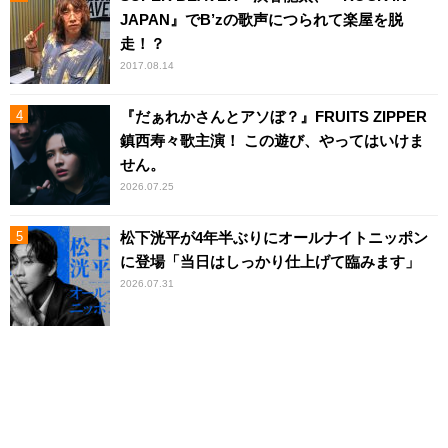
JAPAN』でB’zの歌声につられて楽屋を脱
走！？
2017.08.14
『だぁれかさんとアソぼ？』FRUITS ZIPPER
鎮西寿々歌主演！ この遊び、やってはいけま
せん。
2026.07.25
松下洸平が4年半ぶりにオールナイトニッポン
に登場「当日はしっかり仕上げて臨みます」
2026.07.31