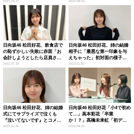
が真っ白になった顛末を明か
ってる……って（笑）」
2021.10.17
2023.09.02
す
日向坂46 松田好花、飲食店で
日向坂46 松田好花、姉の結婚
の恥ずかしい失敗に赤面「お
相手に「最悪な第一印象を与
会計しようとしたら店員さん
えちゃった」初対面の様子を
が……」
告白「メンチ切る感じに……
2022.07.16
2023.11.30
（笑）」
日向坂46 松田好花、姉の結婚
日向坂46 松田好花「小4で初め
式にてサプライズで泣くも
て…」高本彩花「卒業
『泣いてないです』とコメン
か！？」髙橋未来虹「初デー
ト「泣いちゃったけど、ここ
ト！」 どこにも出してない
2023.11.30
2022.09.03
は……（笑）」
新情報を続々公開の『日向坂