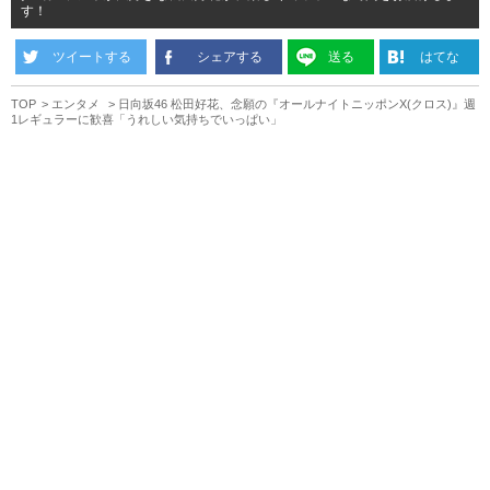
す！
ツイートする
シェアする
送る
はてな
TOP
エンタメ
日向坂46 松田好花、念願の『オールナイトニッポンX(クロス)』週
1レギュラーに歓喜「うれしい気持ちでいっぱい」