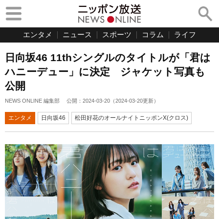
エンタメ
ニュース
スポーツ
コラム
ライフ
日向坂46 11thシングルのタイトルが「君は
ハニーデュー」に決定 ジャケット写真も
公開
NEWS ONLINE 編集部
公開：
2024-03-20
（
2024-03-20
更新）
エンタメ
日向坂46
松田好花のオールナイトニッポンX(クロス)