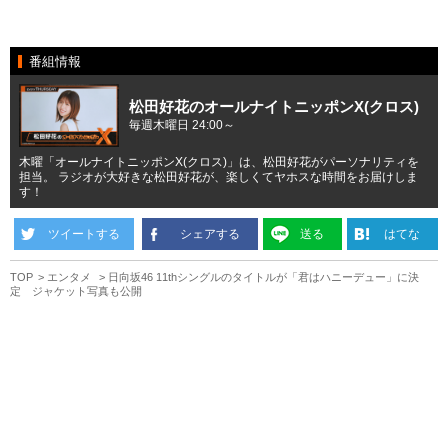
番組情報
松田好花のオールナイトニッポンX(クロス)
毎週木曜日 24:00～
木曜「オールナイトニッポンX(クロス)」は、松田好花がパーソナリティを
担当。 ラジオが大好きな松田好花が、楽しくてヤホスな時間をお届けしま
す！
ツイートする
シェアする
送る
はてな
TOP
エンタメ
日向坂46 11thシングルのタイトルが「君はハニーデュー」に決
定 ジャケット写真も公開