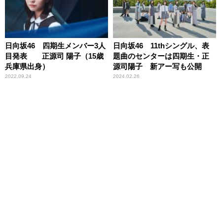
日向坂46 四期生メンバー3人
日向坂46 11thシングル、表
目発表 正源司 陽子（15歳
題曲のセンターは四期生・正
兵庫県出身）
源司陽子 新アー写も公開
2022.09.24
2024.02.26