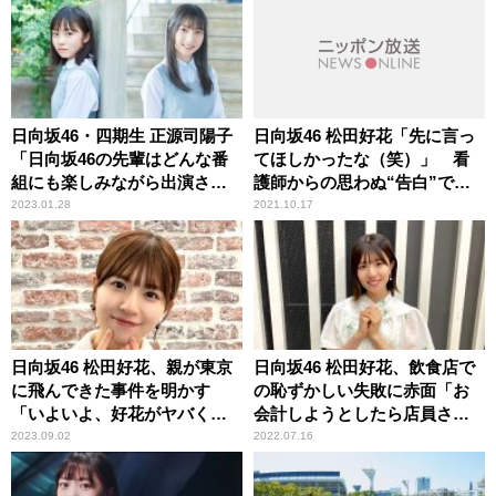
日向坂46・四期生 正源司陽子
日向坂46 松田好花「先に言っ
「日向坂46の先輩はどんな番
てほしかったな（笑）」 看
組にも楽しみながら出演され
護師からの思わぬ“告白”で頭
ている」 竹内希来里「この
が真っ白になった顛末を明か
2023.01.28
2021.10.17
前、エコバッグを落としてし
す
まいました」
日向坂46 松田好花、親が東京
日向坂46 松田好花、飲食店で
に飛んできた事件を明かす
の恥ずかしい失敗に赤面「お
「いよいよ、好花がヤバくな
会計しようとしたら店員さん
ってる……って（笑）」
が……」
2023.09.02
2022.07.16