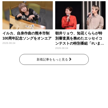
イルカ、自身作曲の熊本市制
朝井リョウ、知花くららが特
100周年記念ソングをオンエア
別審査員を務めたエッセイコ
ンテストの特別番組「#いまあ
2026.08.04
なたに伝えたいこと」
2026.08.04
新着記事をもっと見る