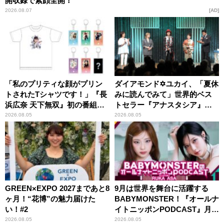
開収録で素顔全開！
2026.08.07
AD
「私のプリティな顔がプリン
ダイアモンド✡ユカイ、「夏休
トされたTシャツです！」『長
みに読んでみて」世界的ベス
浜広奈 天下無双』初の番組グ
トセラー『アナスタシア』を
ッズ発売
紹介
2026.08.05
2026.08.05
GREEN×EXPO 2027まであと8
9月は世界を舞台に活躍する
ヶ月！“花博”の魅力届けた
BABYMONSTER！『オールナ
い！#2
イトニッポンPODCAST』月替
わりパーソナリティ
2026.08.05
2026.08.05