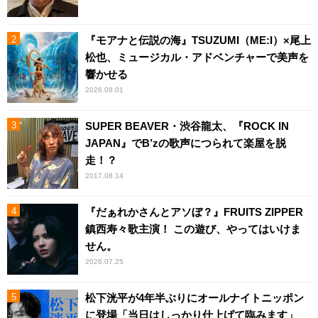
『モアナと伝説の海』TSUZUMI（ME:I）×尾上
松也、ミュージカル・アドベンチャーで美声を
響かせる
2026.08.01
SUPER BEAVER・渋谷龍太、『ROCK IN
JAPAN』でB’zの歌声につられて楽屋を脱
走！？
2017.08.14
『だぁれかさんとアソぼ？』FRUITS ZIPPER
鎮西寿々歌主演！ この遊び、やってはいけま
せん。
2026.07.25
松下洸平が4年半ぶりにオールナイトニッポン
に登場「当日はしっかり仕上げて臨みます」