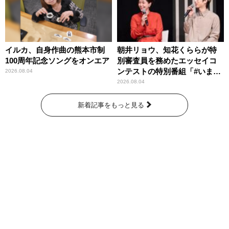
イルカ、自身作曲の熊本市制
朝井リョウ、知花くららが特
100周年記念ソングをオンエア
別審査員を務めたエッセイコ
ンテストの特別番組「#いまあ
2026.08.04
なたに伝えたいこと」
2026.08.04
新着記事をもっと見る