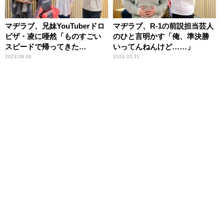
マヂラブ、兄妹YouTuberドロ
マヂラブ、R-1の前説担当芸人
ピザ・凌に唖然「ものすごい
のひと言明かす「俺、準決勝
スピードで帰ってきた
いってんねんけど……」
ね……」
2023.09.06
2024.03.31