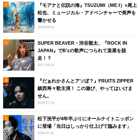
『モアナと伝説の海』TSUZUMI（ME:I）×尾上
松也、ミュージカル・アドベンチャーで美声を
響かせる
2026.08.01
SUPER BEAVER・渋谷龍太、『ROCK IN
JAPAN』でB’zの歌声につられて楽屋を脱
走！？
2017.08.14
『だぁれかさんとアソぼ？』FRUITS ZIPPER
鎮西寿々歌主演！ この遊び、やってはいけま
せん。
2026.07.25
松下洸平が4年半ぶりにオールナイトニッポン
に登場「当日はしっかり仕上げて臨みます」
2026.07.31