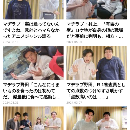
マヂラブ「実は通ってないん
マヂラブ・村上、『有吉の
ですよね」意外とハマらなか
壁』ロケ地が自身の姉の職場
ったアニメジャンル語る
だと事前に判明も、相方・野
田に一切知らせず問い詰めら
2024.03.19
2021.05.06
れる
マヂラブ野田「こんなにうま
マヂラブ野田、R-1審査員とし
いものを食ったのは初めて
ての点数のつけやすさ明かす
だ」 減量後に食べて感動した
「点数高いのは……」
もの
2024.03.31
2024.03.07