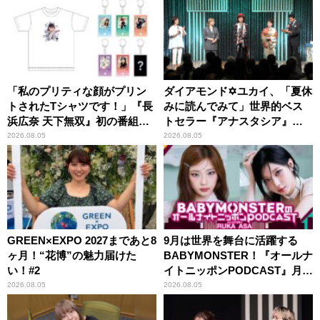
「私のプリティな顔がプリン
ダイアモンド✡ユカイ、「夏休
トされたTシャツです！」『長
みに読んでみて」世界的ベス
浜広奈 天下無双』初の番組グ
トセラー『アナスタシア』を
ッズ発売
紹介
2026.08.05
2026.08.05
GREEN×EXPO 2027まであと8
9月は世界を舞台に活躍する
ヶ月！“花博”の魅力届けた
BABYMONSTER！『オールナ
い！#2
イトニッポンPODCAST』月替
わりパーソナリティ
2026.08.05
2026.08.05