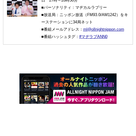
日 27時～28時30分
■パーソナリティ：マヂカルラブリー
■放送局：ニッポン放送（FM93.0/AM1242）をキ
ーステーションに34局ネット
■番組メールアドレス：
ml@ollnightnippon.com
■番組ハッシュタグ：
#マヂラブANN0