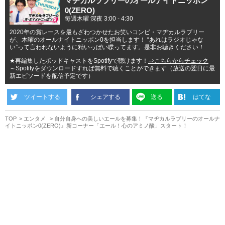
マヂカルラブリーのオールナイトニッポン
0(ZERO)
毎週木曜 深夜 3:00 - 4:30
2020年の賞レースを最もざわつかせたお笑いコンビ・マヂカルラブリー
が、木曜のオールナイトニッポン0を担当します！ “あれはラジオじゃな
い”って言われないように精いっぱい喋ってます。是非お聴きください！
★再編集したポッドキャストをSpotifyで聴けます！
⇒こちらからチェック
～Spotifyをダウンロードすれば無料で聴くことができます（放送の翌日に最
新エピソードを配信予定です）
ツイートする
シェアする
送る
はてな
TOP
エンタメ
自分自身への美しいエールを募集！『マヂカルラブリーのオールナ
イトニッポン0(ZERO)』新コーナー「エール！心のアミノ酸」スタート！