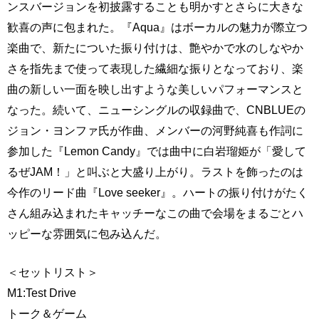
ンスバージョンを初披露することも明かすとさらに大きな
歓喜の声に包まれた。『Aqua』はボーカルの魅力が際立つ
楽曲で、新たについた振り付けは、艶やかで水のしなやか
さを指先まで使って表現した繊細な振りとなっており、楽
曲の新しい一面を映し出すような美しいパフォーマンスと
なった。続いて、ニューシングルの収録曲で、CNBLUEの
ジョン・ヨンファ氏が作曲、メンバーの河野純喜も作詞に
参加した『Lemon Candy』では曲中に白岩瑠姫が「愛して
るぜJAM！」と叫ぶと大盛り上がり。ラストを飾ったのは
今作のリード曲『Love seeker』。ハートの振り付けがたく
さん組み込まれたキャッチーなこの曲で会場をまるごとハ
ッピーな雰囲気に包み込んだ。
＜セットリスト＞
M1:Test Drive
トーク＆ゲーム