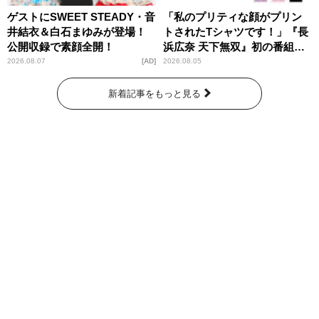
ゲストにSWEET STEADY・音
「私のプリティな顔がプリン
井結衣＆白石まゆみが登場！
トされたTシャツです！」『長
公開収録で素顔全開！
浜広奈 天下無双』初の番組グ
ッズ発売
2026.08.07
AD
2026.08.05
新着記事をもっと見る