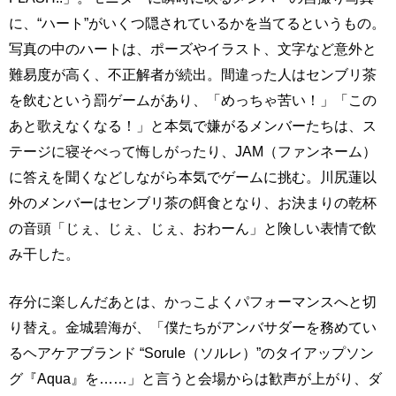
に、“ハート”がいくつ隠されているかを当てるというもの。
写真の中のハートは、ポーズやイラスト、文字など意外と
難易度が高く、不正解者が続出。間違った人はセンブリ茶
を飲むという罰ゲームがあり、「めっちゃ苦い！」「この
あと歌えなくなる！」と本気で嫌がるメンバーたちは、ス
テージに寝そべって悔しがったり、JAM（ファンネーム）
に答えを聞くなどしながら本気でゲームに挑む。川尻蓮以
外のメンバーはセンブリ茶の餌食となり、お決まりの乾杯
の音頭「じぇ、じぇ、じぇ、おわーん」と険しい表情で飲
み干した。
存分に楽しんだあとは、かっこよくパフォーマンスへと切
り替え。金城碧海が、「僕たちがアンバサダーを務めてい
るヘアケアブランド “Sorule（ソルレ）”のタイアップソン
グ『Aqua』を……」と言うと会場からは歓声が上がり、ダ