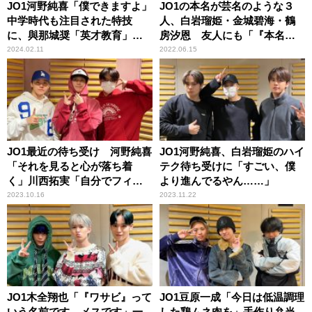
JO1河野純喜「僕できますよ」
JO1の本名が芸名のような３
中学時代も注目された特技
人、白岩瑠姫・金城碧海・鶴
に、與那城奨「英才教育」白
房汐恩 友人にも「『本名
岩瑠姫「2歳から！？」
は？』って聞かれた」
2024.02.11
2022.06.15
JO1最近の待ち受け 河野純喜
JO1河野純喜、白岩瑠姫のハイ
「それを見ると心が落ち着
テク待ち受けに「すごい、僕
く」川西拓実「自分でフィル
より進んでるやん……」
ムで撮った」白岩瑠姫「ザ・
2023.10.16
2023.11.22
ノーマル」
JO1木全翔也「『ワサビ』って
JO1豆原一成「今日は低温調理
いう名前です。メスです」一
した鶏ムネ肉を」手作り弁当