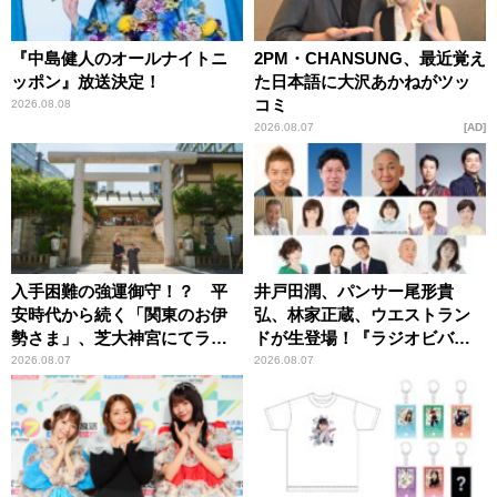
『中島健人のオールナイトニ
2PM・CHANSUNG、最近覚え
ッポン』放送決定！
た日本語に大沢あかねがツッ
コミ
2026.08.08
2026.08.07
AD
入手困難の強運御守！？ 平
井戸田潤、パンサー尾形貴
安時代から続く「関東のお伊
弘、林家正蔵、ウエストラン
勢さま」、芝大神宮にてラン
ドが生登場！『ラジオビバリ
パンプスが合格祈願！
ー昼ズ』
2026.08.07
2026.08.07