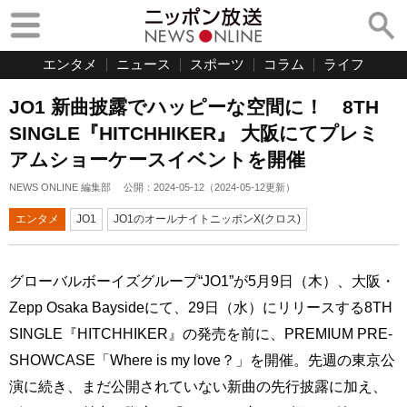
エンタメ
ニュース
スポーツ
コラム
ライフ
JO1 新曲披露でハッピーな空間に！ 8TH
SINGLE『HITCHHIKER』 大阪にてプレミ
アムショーケースイベントを開催
NEWS ONLINE 編集部
公開：
2024-05-12
（
2024-05-12
更新）
エンタメ
JO1
JO1のオールナイトニッポンX(クロス)
グローバルボーイズグループ“JO1”が5月9日（木）、大阪・
Zepp Osaka Baysideにて、29日（水）にリリースする8TH
SINGLE『HITCHHIKER』の発売を前に、PREMIUM PRE-
SHOWCASE「Where is my love？」を開催。先週の東京公
演に続き、まだ公開されていない新曲の先行披露に加え、