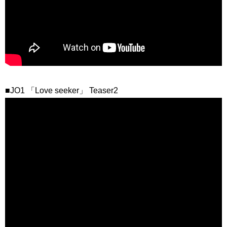
■JO1 「Love seeker」 Teaser2