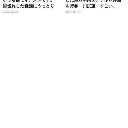
目惚れした愛猫にうっとり
を持参 川尻蓮「すごい
わ……」
2022.12.03
2024.02.17