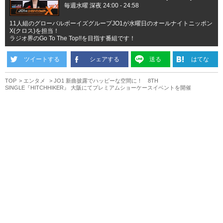
毎週水曜 深夜 24:00 - 24:58
11人組のグローバルボーイズグループJO1が水曜日のオールナイトニッポン
X(クロス)を担当！
ラジオ界のGo To The Top!!を目指す番組です！
ツイートする
シェアする
送る
はてな
TOP
エンタメ
JO1 新曲披露でハッピーな空間に！ 8TH
SINGLE『HITCHHIKER』 大阪にてプレミアムショーケースイベントを開催