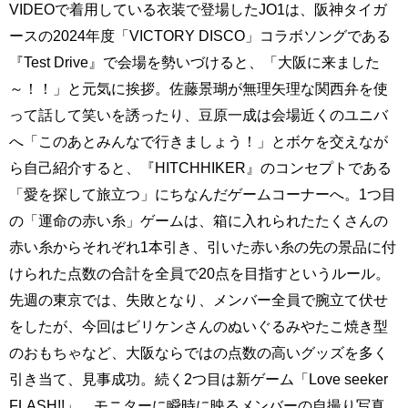
VIDEOで着用している衣装で登場したJO1は、阪神タイガ
ースの2024年度「VICTORY DISCO」コラボソングである
『Test Drive』で会場を勢いづけると、「大阪に来ました
～！！」と元気に挨拶。佐藤景瑚が無理矢理な関西弁を使
って話して笑いを誘ったり、豆原一成は会場近くのユニバ
へ「このあとみんなで行きましょう！」とボケを交えなが
ら自己紹介すると、『HITCHHIKER』のコンセプトである
「愛を探して旅立つ」にちなんだゲームコーナーへ。1つ目
の「運命の赤い糸」ゲームは、箱に入れられたたくさんの
赤い糸からそれぞれ1本引き、引いた赤い糸の先の景品に付
けられた点数の合計を全員で20点を目指すというルール。
先週の東京では、失敗となり、メンバー全員で腕立て伏せ
をしたが、今回はビリケンさんのぬいぐるみやたこ焼き型
のおもちゃなど、大阪ならではの点数の高いグッズを多く
引き当て、見事成功。続く2つ目は新ゲーム「Love seeker
FLASH!!」。モニターに瞬時に映るメンバーの自撮り写真