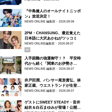
『中島健人のオールナイトニッポ
ン』放送決定！
NEWS ONLINE 編集部
2026.08.08
2PM・CHANSUNG、最近覚えた
日本語に大沢あかねがツッコミ
NEWS ONLINE編集部
2026.08.07
AD
入手困難の強運御守！？ 平安時
代から続く「関東のお伊勢さ
ま」、芝大神宮にてランパンプス
NEWS ONLINE 編集部
2026.08.07
が合格祈願！
井戸田潤、パンサー尾形貴弘、林
家正蔵、ウエストランドが生登
場！『ラジオビバリー昼ズ』
NEWS ONLINE 編集部
2026.08.07
ゲストにSWEET STEADY・音井
結衣＆白石まゆみが登場！公開収