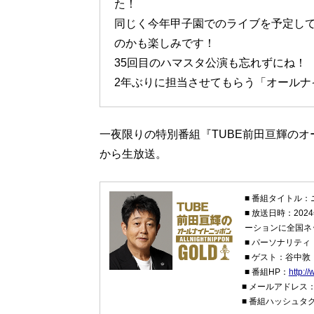
た！
同じく今年甲子園でのライブを予定し
のかも楽しみです！
35回目のハマスタ公演も忘れずにね！
2年ぶりに担当させてもらう「オールナ
一夜限りの特別番組『TUBE前田亘輝のオー
から生放送。
■ 番組タイトル：
■ 放送日時：20
ーションに全国ネ
■ パーソナリティ
■ ゲスト：谷中
■ 番組HP：
http:/
■ メールアドレス
■ 番組ハッシュタグ