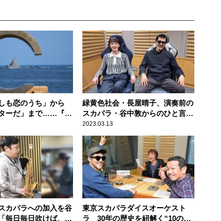
しも恋のうち」から
緑黄色社会・長屋晴子、演奏前の
ターだ」まで……『ま
スカパラ・谷中敦からのひと言明
ン180分』にサザンフ
かす「谷中さんが近づいてき
2023.03.13
反響！
て……」
スカパラへの加入を谷
東京スカパラダイスオーケスト
「毎日毎日吹けば、入
ラ 30年の歴史を紐解く“10の出