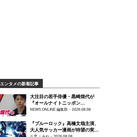
エンタメの新着記事
大注目の若手俳優・黒崎煌代が
『オールナイトニッポン
0(ZERO)』に初登場「今からとて
NEWS ONLINE 編集部
2026.08.08
もワクワクしております！」
『ブルーロック』高橋文哉主演、
大人気サッカー漫画が待望の実写
映画に
八雲 ふみね
2026.08.08