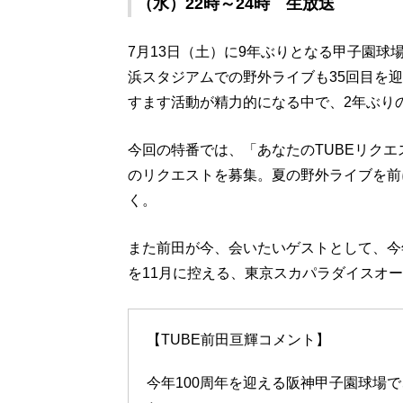
（水）22時～24時 生放送
7月13日（土）に9年ぶりとなる甲子園
浜スタジアムでの野外ライブも35回目を迎え
すます活動が精力的になる中で、2年ぶり
今回の特番では、「あなたのTUBEリクエ
のリクエストを募集。夏の野外ライブを前
く。
また前田が今、会いたいゲストとして、今
を11月に控える、東京スカパラダイスオ
【TUBE前田亘輝コメント】
今年100周年を迎える阪神甲子園球場で