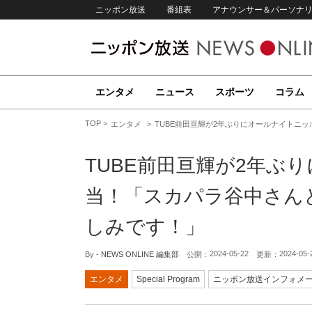
ニッポン放送
番組表
アナウンサー＆パーソナ
エンタメ
ニュース
スポーツ
コラム
TOP
エンタメ
TUBE前田亘輝が2年ぶりにオールナイトニ
TUBE前田亘輝が2年ぶ
当！「スカパラ谷中さん
しみです！」
2024-05-22
2024-05-
By -
NEWS ONLINE 編集部
公開：
更新：
エンタメ
Special Program
ニッポン放送インフォメ