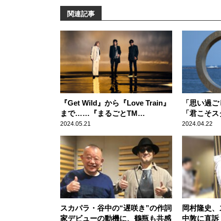
関連記事
『Get Wild』から『Love Train』
「思い過ご
まで……『まるごとTM
「君こそス
NETWORK180分』に大反響！
るごとサザ
2024.05.21
2024.04.22
ァンから大
スカパラ・谷中の“遅咲き”の作詞
岡村隆史、
家デビューの動機に、鶴瓶も共感
中敦に直訴