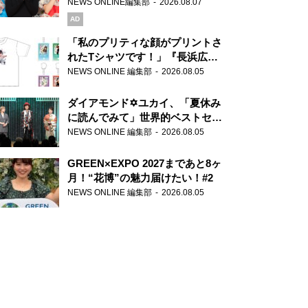
録で素顔全開！
NEWS ONLINE編集部
2026.08.07
AD
「私のプリティな顔がプリントさ
れたTシャツです！」『長浜広奈
天下無双』初の番組グッズ発売
NEWS ONLINE 編集部
2026.08.05
ダイアモンド✡ユカイ、「夏休み
に読んでみて」世界的ベストセラ
ー『アナスタシア』を紹介
NEWS ONLINE 編集部
2026.08.05
GREEN×EXPO 2027まであと8ヶ
月！“花博”の魅力届けたい！#2
NEWS ONLINE 編集部
2026.08.05