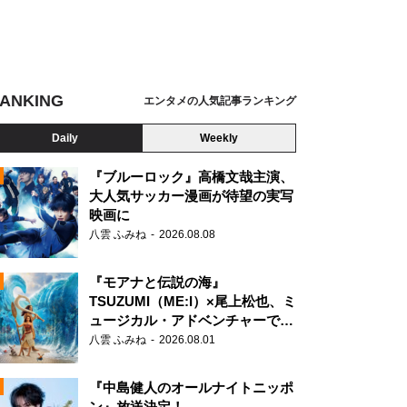
ANKING
エンタメの人気記事ランキング
Daily
Weekly
『ブルーロック』高橋文哉主演、
大人気サッカー漫画が待望の実写
映画に
N
八雲 ふみね
2026.08.08
『モアナと伝説の海』
TSUZUMI（ME:I）×尾上松也、ミ
ュージカル・アドベンチャーで美
声を響かせる
八雲 ふみね
2026.08.01
『中島健人のオールナイトニッポ
ン』放送決定！