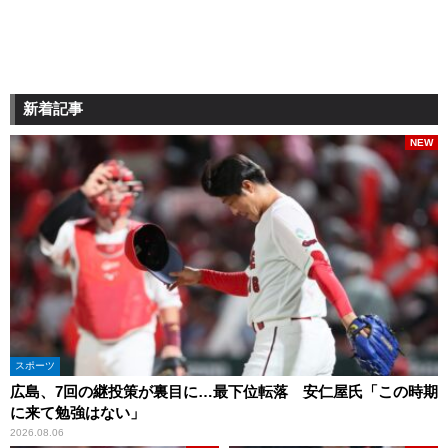
新着記事
NEW
スポーツ
広島、7回の継投策が裏目に…最下位転落 安仁屋氏「この時期
に来て勉強はない」
2026.08.06