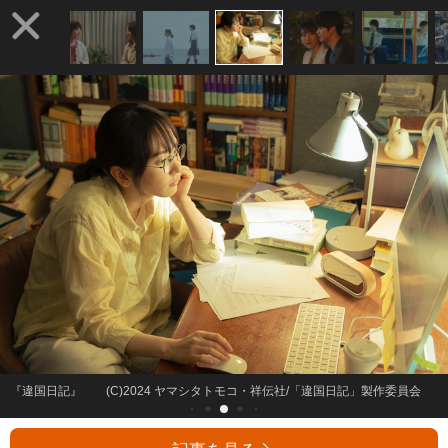
『違国日記』 (C)2024 ヤマシタトモコ・祥伝社/「違国日記」製作委員会