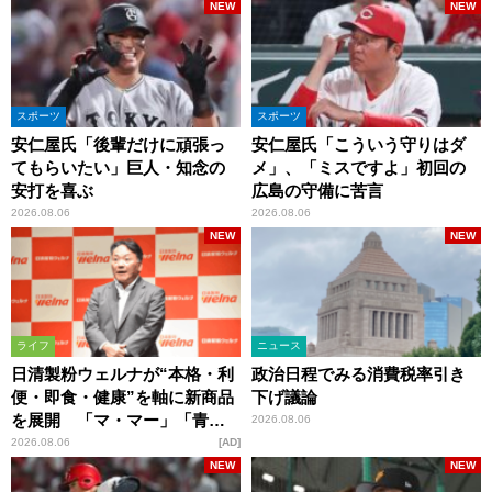
NEW
NEW
スポーツ
スポーツ
安仁屋氏「後輩だけに頑張っ
安仁屋氏「こういう守りはダ
てもらいたい」巨人・知念の
メ」、「ミスですよ」初回の
安打を喜ぶ
広島の守備に苦言
2026.08.06
2026.08.06
NEW
NEW
ライフ
ニュース
日清製粉ウェルナが“本格・利
政治日程でみる消費税率引き
便・即食・健康”を軸に新商品
下げ議論
を展開 「マ・マー」「青の
2026.08.06
洞窟」ブランドを強化
2026.08.06
AD
NEW
NEW