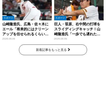
スポーツ
スポーツ
山崎隆造氏、広島・佐々木に
巨人・笹原、右中間の打球を
エール「将来的にはクリーン
スライディングキャッチ！山
アップを任せられるくらいま
崎隆造氏「一歩でも遅れた
では成長して」
ら…」
2026.08.06
2026.08.06
新着記事をもっと見る