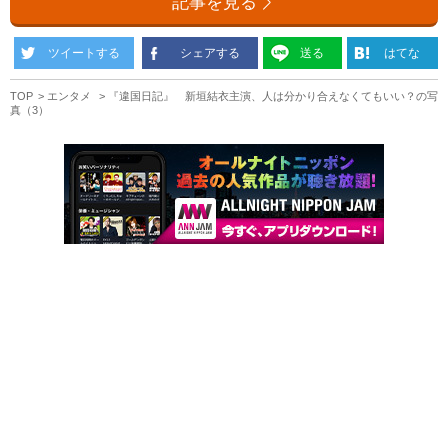
記事を見る
ツイートする
シェアする
送る
はてな
TOP
エンタメ
『違国日記』 新垣結衣主演、人は分かり合えなくてもいい？の写
真（3）