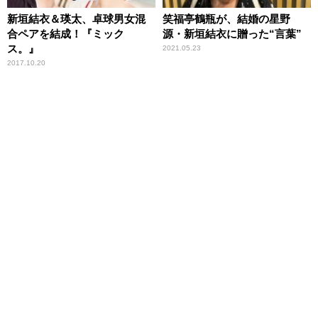
新垣結衣＆瑛太、卓球男女混
笑福亭鶴瓶が、結婚の星野
合ペアを結成！『ミック
源・新垣結衣に贈った“言葉”
ス。』
2021.05.23
2017.10.20