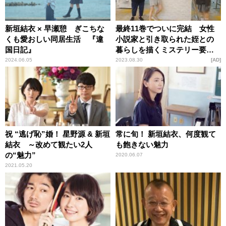
新垣結衣 × 早瀬憩 ぎこちな
最終11巻でついに完結 女性
くも愛おしい同居生活 『違
小説家と引き取られた姪との
国日記』
暮らしを描くミステリー要素
を含んだ繊細なストーリー
2024.06.05
2023.08.30
AD
『違国日記』の魅力
祝 “逃げ恥”婚！ 星野源 & 新垣
常に旬！ 新垣結衣、何度観て
結衣 ～改めて観たい2人
も飽きない魅力
の“魅力”
2020.06.07
2021.05.20