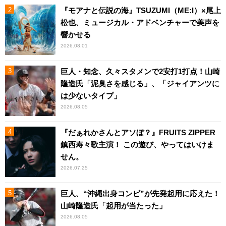
『モアナと伝説の海』TSUZUMI（ME:I）×尾上
松也、ミュージカル・アドベンチャーで美声を
響かせる
2026.08.01
巨人・知念、久々スタメンで2安打1打点！山崎
隆造氏「泥臭さを感じる」、「ジャイアンツに
は少ないタイプ」
2026.08.05
『だぁれかさんとアソぼ？』FRUITS ZIPPER
鎮西寿々歌主演！ この遊び、やってはいけま
せん。
2026.07.25
巨人、“沖縄出身コンビ”が先発起用に応えた！
山崎隆造氏「起用が当たった」
2026.08.05