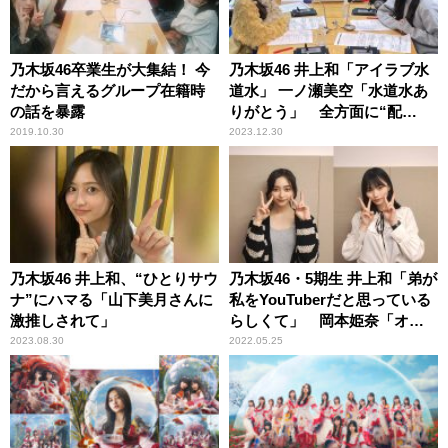
乃木坂46卒業生が大集結！ 今
乃木坂46 井上和「アイラブ水
だから言えるグループ在籍時
道水」 一ノ瀬美空「水道水あ
の話を暴露
りがとう」 全方面に“配
慮”で飲み水にも感謝
2019.10.30
2023.12.30
乃木坂46 井上和、“ひとりサウ
乃木坂46・5期生 井上和「弟が
ナ”にハマる「山下美月さんに
私をYouTuberだと思っている
激推しされて」
らしくて」 岡本姫奈「オー
ディション中、心が折れて帰
2023.08.30
2022.05.25
ろうとして（笑）」