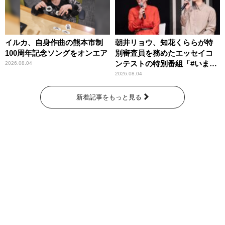
イルカ、自身作曲の熊本市制
朝井リョウ、知花くららが特
100周年記念ソングをオンエア
別審査員を務めたエッセイコ
ンテストの特別番組「#いまあ
2026.08.04
なたに伝えたいこと」
2026.08.04
新着記事をもっと見る