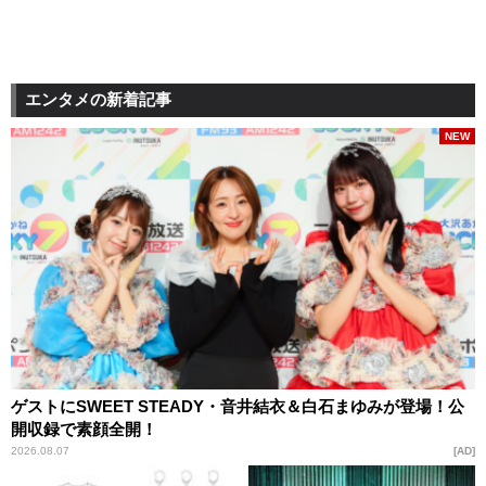
エンタメの新着記事
NEW
ゲストにSWEET STEADY・音井結衣＆白石まゆみが登場！公
開収録で素顔全開！
2026.08.07
AD