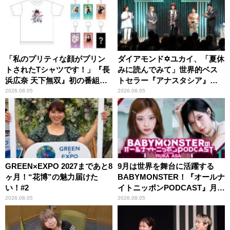
「私のプリティな顔がプリン
ダイアモンド✡ユカイ、「夏休
トされたTシャツです！」『長
みに読んでみて」世界的ベス
浜広奈 天下無双』初の番組グ
トセラー『アナスタシア』を
ッズ発売
紹介
2026.08.05
2026.08.05
GREEN×EXPO 2027まであと8
9月は世界を舞台に活躍する
ヶ月！“花博”の魅力届けた
BABYMONSTER！『オールナ
い！#2
イトニッポンPODCAST』月替
わりパーソナリティ
2026.08.05
2026.08.05