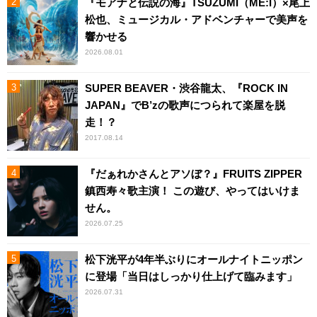
『モアナと伝説の海』TSUZUMI（ME:I）×尾上
松也、ミュージカル・アドベンチャーで美声を
響かせる
2026.08.01
SUPER BEAVER・渋谷龍太、『ROCK IN
JAPAN』でB’zの歌声につられて楽屋を脱
走！？
2017.08.14
『だぁれかさんとアソぼ？』FRUITS ZIPPER
鎮西寿々歌主演！ この遊び、やってはいけま
せん。
2026.07.25
松下洸平が4年半ぶりにオールナイトニッポン
に登場「当日はしっかり仕上げて臨みます」
2026.07.31