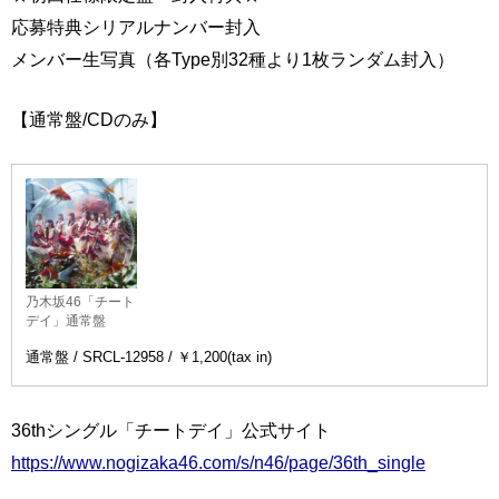
応募特典シリアルナンバー封入
メンバー生写真（各Type別32種より1枚ランダム封入）
【通常盤/CDのみ】
乃木坂46「チート
デイ」通常盤
通常盤 / SRCL-12958 / ￥1,200(tax in)
36thシングル「チートデイ」公式サイト
https://www.nogizaka46.com/s/n46/page/36th_single