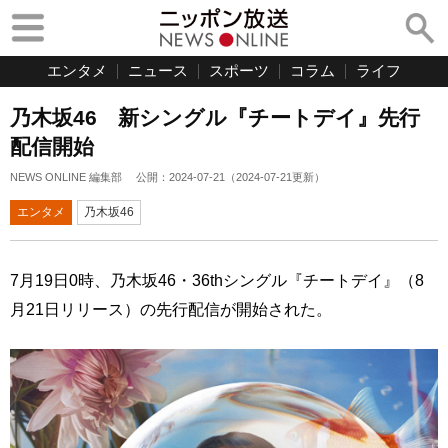
エンタメ
ニュース
スポーツ
コラム
ライフ
乃木坂46 新シングル『チートデイ』先行
配信開始
NEWS ONLINE 編集部
公開：
2024-07-21
（
2024-07-21
更新）
エンタメ
乃木坂46
7月19日0時、乃木坂46・36thシングル『チートデイ』（8
月21日リリース）の先行配信が開始された。