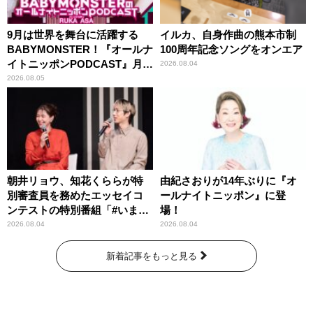
9月は世界を舞台に活躍する
イルカ、自身作曲の熊本市制
BABYMONSTER！『オールナ
100周年記念ソングをオンエア
イトニッポンPODCAST』月替
2026.08.04
わりパーソナリティ
2026.08.05
朝井リョウ、知花くららが特
由紀さおりが14年ぶりに『オ
別審査員を務めたエッセイコ
ールナイトニッポン』に登
ンテストの特別番組「#いまあ
場！
なたに伝えたいこと」
2026.08.04
2026.08.04
新着記事をもっと見る