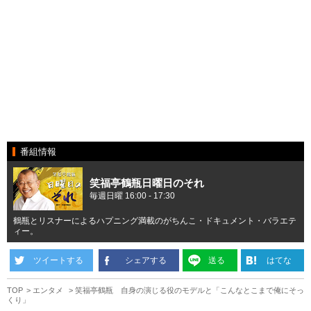
番組情報
笑福亭鶴瓶日曜日のそれ
毎週日曜 16:00 - 17:30
鶴瓶とリスナーによるハプニング満載のがちんこ・ドキュメント・バラエテ
ィー。
ツイートする
シェアする
送る
はてな
TOP
エンタメ
笑福亭鶴瓶 自身の演じる役のモデルと「こんなとこまで俺にそっ
くり」