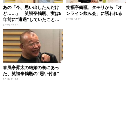
あの「今、思い出したんだけ
笑福亭鶴瓶、タモリから「オ
ど……」 笑福亭鶴瓶、実は5
ンライン飲み会」に誘われる
年前に“遭遇”していたことを
2020.04.26
突然告白され「ほんま
2023.07.16
に！？」
春風亭昇太の結婚の裏にあっ
た、笑福亭鶴瓶の“思い付き”
2019.11.24