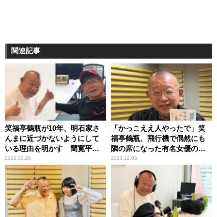
関連記事
笑福亭鶴瓶が10年、明石家さ
「かっこええ人やったで」笑
んまに近づかないようにして
福亭鶴瓶、飛行機で偶然にも
いる理由を明かす 間寛平も
隣の席になった有名女優の夫
理解
に好印象
2022.03.20
2023.12.03