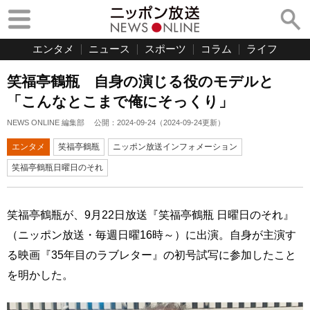
エンタメ
ニュース
スポーツ
コラム
ライフ
笑福亭鶴瓶 自身の演じる役のモデルと
「こんなとこまで俺にそっくり」
NEWS ONLINE 編集部
公開：
2024-09-24
（
2024-09-24
更新）
エンタメ
笑福亭鶴瓶
ニッポン放送インフォメーション
笑福亭鶴瓶日曜日のそれ
笑福亭鶴瓶が、9月22日放送『笑福亭鶴瓶 日曜日のそれ』
（ニッポン放送・毎週日曜16時～）に出演。自身が主演す
る映画『35年目のラブレター』の初号試写に参加したこと
を明かした。