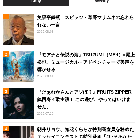
Daily
Weekly
笑福亭鶴瓶 スピッツ・草野マサムネの忘れら
れない一言
2026.08.03
『モアナと伝説の海』TSUZUMI（ME:I）×尾上
松也、ミュージカル・アドベンチャーで美声を
響かせる
2026.08.01
『だぁれかさんとアソぼ？』FRUITS ZIPPER
鎮西寿々歌主演！ この遊び、やってはいけま
せん。
2026.07.25
朝井リョウ、知花くららが特別審査員を務めた
エッセイコンテストの特別番組「#いまあなた