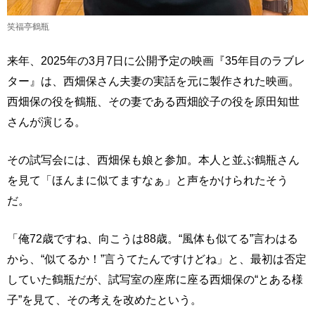
笑福亭鶴瓶
来年、2025年の3月7日に公開予定の映画『35年目のラブレ
ター』は、西畑保さん夫妻の実話を元に製作された映画。
西畑保の役を鶴瓶、その妻である西畑皎子の役を原田知世
さんが演じる。
その試写会には、西畑保も娘と参加。本人と並ぶ鶴瓶さん
を見て「ほんまに似てますなぁ」と声をかけられたそう
だ。
「俺72歳ですね、向こうは88歳。“風体も似てる”言わはる
から、“似てるか！”言うてたんですけどね」と、最初は否定
していた鶴瓶だが、試写室の座席に座る西畑保の“とある様
子”を見て、その考えを改めたという。