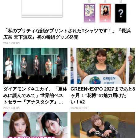
「私のプリティな顔がプリントされたTシャツです！」『長浜
広奈 天下無双』初の番組グッズ発売
2026.08.05
ダイアモンド✡ユカイ、「夏休
GREEN×EXPO 2027まであと8
みに読んでみて」世界的ベス
ヶ月！“花博”の魅力届けた
トセラー『アナスタシア』を
い！#2
紹介
2026.08.05
2026.08.05