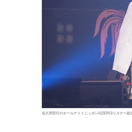
佐久間宣行のオールナイトニッポン0(ZERO)リスナー超