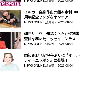
トニッポンPODCAST』月替わり
NEWS ONLINE 編集部
2026.08.05
パーソナリティ
イルカ、自身作曲の熊本市制100
周年記念ソングをオンエア
NEWS ONLINE 編集部
2026.08.04
朝井リョウ、知花くららが特別審
査員を務めたエッセイコンテスト
の特別番組「#いまあなたに伝え
NEWS ONLINE 編集部
2026.08.04
たいこと」
由紀さおりが14年ぶりに『オール
ナイトニッポン』に登場！
NEWS ONLINE 編集部
2026.08.04