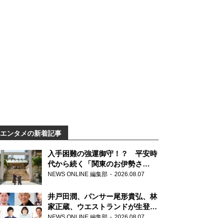
エンタメの新着記事
入手困難の強運御守！？ 平安時
代から続く「関東のお伊勢さ
ま」、芝大神宮にてランパンプス
NEWS ONLINE 編集部
2026.08.07
が合格祈願！
井戸田潤、パンサー尾形貴弘、林
家正蔵、ウエストランドが生登
場！『ラジオビバリー昼ズ』
NEWS ONLINE 編集部
2026.08.07