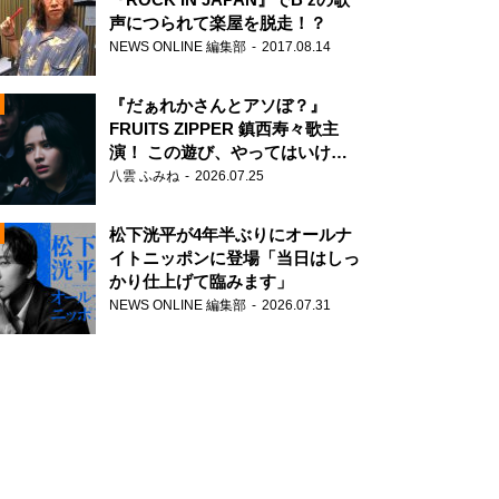
声につられて楽屋を脱走！？
NEWS ONLINE 編集部
2017.08.14
『だぁれかさんとアソぼ？』
FRUITS ZIPPER 鎮西寿々歌主
演！ この遊び、やってはいけま
せん。
八雲 ふみね
2026.07.25
N
松下洸平が4年半ぶりにオールナ
イトニッポンに登場「当日はしっ
かり仕上げて臨みます」
NEWS ONLINE 編集部
2026.07.31
N