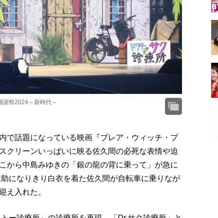
感謝祭2024～新時代～
内で話題になっている映画『ブレア・ウィッチ・プ
スクリーンいっぱいに映る佐久間の必死な表情や迫
こから中島みゆきの「銀の龍の背に乗って」が急に
島健助になりきり白衣を着た佐久間が自転車に乗りなが
迎え入れた。
コトー診療所』の診療所を再現。「Dr.サク診療所」と