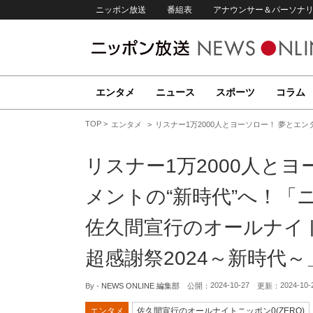
ニッポン放送
番組表
アナウンサー＆パーソナ
エンタメ
ニュース
スポーツ
コラム
TOP
エンタメ
リスナー1万2000人とヨーソロー！ 夢とエ
リスナー1万2000人と
メントの“新時代”へ！「
佐久間宣行のオールナイト
超感謝祭2024～新時代～
2024-10-27
2024-10-
By -
NEWS ONLINE 編集部
公開：
更新：
エンタメ
佐久間宣行のオールナイトニッポン0(ZERO)