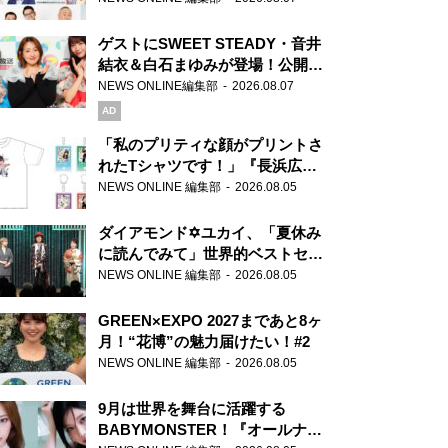
ゲストにSWEET STEADY・音井
結衣＆白石まゆみが登場！公開収
録で素顔全開！
NEWS ONLINE編集部
2026.08.07
AD
「私のプリティな顔がプリントさ
れたTシャツです！」『長浜広奈
天下無双』初の番組グッズ発売
NEWS ONLINE 編集部
2026.08.05
ダイアモンド✡ユカイ、「夏休み
に読んでみて」世界的ベストセラ
ー『アナスタシア』を紹介
NEWS ONLINE 編集部
2026.08.05
GREEN×EXPO 2027まであと8ヶ
月！“花博”の魅力届けたい！#2
NEWS ONLINE 編集部
2026.08.05
9月は世界を舞台に活躍する
BABYMONSTER！『オールナイ