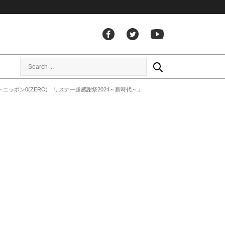
ッポン0(ZERO) リスナー超感謝祭2024～新時代～」