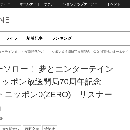
リティー
オールナイトニッポン
ショウアップナイター
イベント
ライフ
新着記事
ランキング
ンターテインメントの“新時代”へ！「ニッポン放送開局70周年記念 佐久間宣行のオールナイトニ
ヨーソロー！ 夢とエンターテイン
ニッポン放送開局70周年記念
ニッポン0(ZERO) リスナー
」
29
佐久間宣行
西野亮廣
渡部建