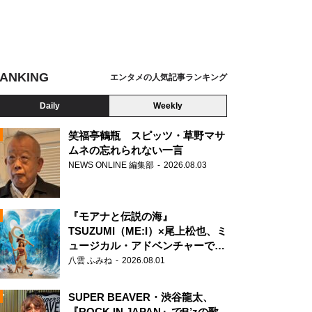
ANKING
エンタメの人気記事ランキング
Daily
Weekly
笑福亭鶴瓶 スピッツ・草野マサ
ムネの忘れられない一言
NEWS ONLINE 編集部
2026.08.03
N
『モアナと伝説の海』
TSUZUMI（ME:I）×尾上松也、ミ
ュージカル・アドベンチャーで美
声を響かせる
八雲 ふみね
2026.08.01
SUPER BEAVER・渋谷龍太、
『ROCK IN JAPAN』でB’zの歌