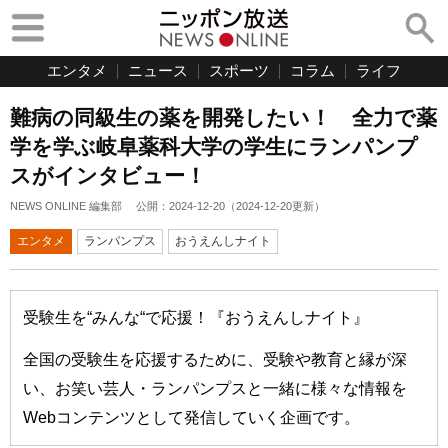
エンタメ
ニュース
スポーツ
コラム
ライフ
難病の同級生の薬を開発したい！ 全力で薬
学を学ぶ岐阜薬科大学の学生にランパンプ
スがインタビュー！
NEWS ONLINE 編集部
公開：
2024-12-20
（
2024-12-20
更新）
エンタメ
ランパンプス
おうえんしナイト
受験生を“みんな“で応援！『おうえんしナイト』
全国の受験生を応援するために、受験や教育と縁が深
い、お笑い芸人・ランパンプスと一緒に様々な情報を
Webコンテンツとして発信していく企画です。