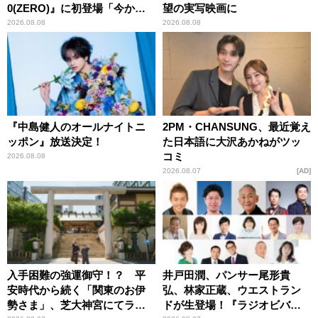
0(ZERO)』に初登場「今から
望の実写映画に
とてもワクワクしておりま
2026.08.08
2026.08.08
す！」
『中島健人のオールナイトニ
2PM・CHANSUNG、最近覚え
ッポン』放送決定！
た日本語に大沢あかねがツッ
コミ
2026.08.08
2026.08.07
AD
入手困難の強運御守！？ 平
井戸田潤、パンサー尾形貴
安時代から続く「関東のお伊
弘、林家正蔵、ウエストラン
勢さま」、芝大神宮にてラン
ドが生登場！『ラジオビバリ