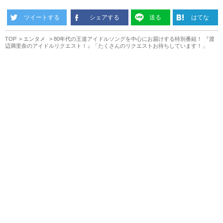
ツイートする
シェアする
送る
はてな
TOP
エンタメ
80年代の王道アイドルソングを中心にお届けする特別番組！ 『渡
辺満里奈のアイドルリクエスト！』「たくさんのリクエストお待ちしています！」