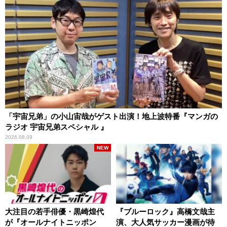
「宇宙兄弟」の小山宙哉がゲスト出演！地上波特番『マンガの
ラジオ 宇宙兄弟スペシャル 』
2026.08.09
NEW
大注目の若手俳優・黒崎煌代
『ブルーロック』高橋文哉主
が『オールナイトニッポン
演、大人気サッカー漫画が待