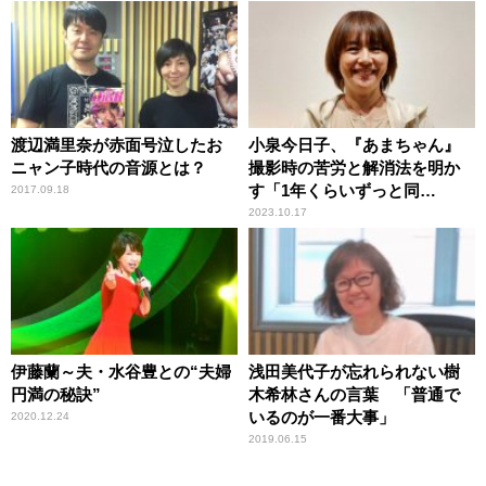
渡辺満里奈が赤面号泣したお
小泉今日子、『あまちゃん』
ニャン子時代の音源とは？
撮影時の苦労と解消法を明か
す「1年くらいずっと同
2017.09.18
じ……」
2023.10.17
伊藤蘭～夫・水谷豊との“夫婦
浅田美代子が忘れられない樹
円満の秘訣”
木希林さんの言葉 「普通で
いるのが一番大事」
2020.12.24
2019.06.15