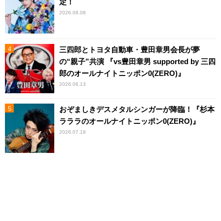
定！
2026.08.08
三四郎とトヨタ自動車・豊田章男会長が夢
の“親子”共演 『vs豊田章男 supported by 三四
郎のオールナイトニッポン0(ZERO)』
2026.06.13
おぞましきデスメタルシンガーが降臨！『杉本
ラララのオールナイトニッポン0(ZERO)』
2026.07.19