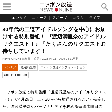
エンタメ
ニュース
スポーツ
コラム
ライフ
80年代の王道アイドルソングを中心にお届
けする特別番組！ 『渡辺満里奈のアイドル
リクエスト！』「たくさんのリクエストお
待ちしています！」
NEWS ONLINE 編集部
公開：
2025-04-11
（
2025-04-11
更新）
エンタメ
渡辺満里奈
ニッポン放送インフォメーション
Special Program
ニッポン放送で特別番組『渡辺満里奈のアイドルリクエス
ト！』が4月26日（土）20時から放送されることが決定し
た。渡辺満里奈がパーソナリティを務める毎週木曜日の