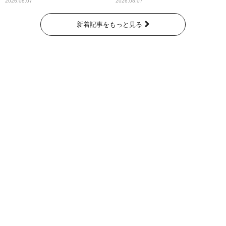
パンプスが合格祈願！
ー昼ズ』
2026.08.07
2026.08.07
新着記事をもっと見る