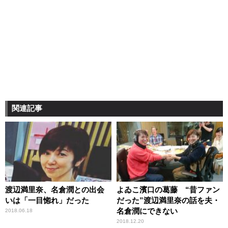
関連記事
渡辺満里奈、名倉潤との出会
よゐこ濱口の葛藤 “昔ファン
いは「一目惚れ」だった
だった”渡辺満里奈の話を夫・
名倉潤にできない
2018.06.18
2018.12.20