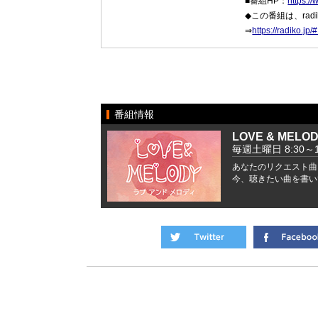
■番組HP：
https:/
◆この番組は、ra
⇒
https://radiko.j
番組情報
LOVE & MELO
毎週土曜日 8:30～1
あなたのリクエスト曲
今、聴きたい曲を書い