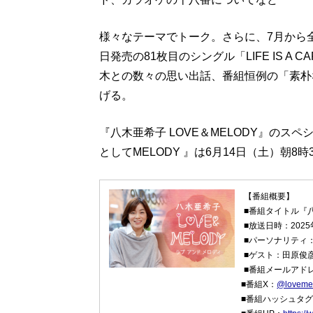
様々なテーマでトーク。さらに、7月から全
日発売の81枚目のシングル「LIFE IS A
木との数々の思い出話、番組恒例の「素朴
げる。
『八木亜希子 LOVE＆MELODY』のス
としてMELODY 』は6月14日（土）朝8
【番組概要】
■番組タイトル『八
■放送日時：2025
■パーソナリティ
■ゲスト：田原俊
■番組メールアド
■番組X：
@loveme
■番組ハッシュタグ