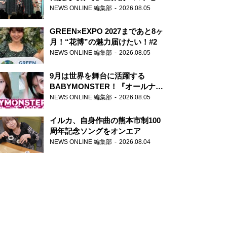
ー『アナスタシア』を紹介
NEWS ONLINE 編集部
2026.08.05
GREEN×EXPO 2027まであと8ヶ
月！“花博”の魅力届けたい！#2
NEWS ONLINE 編集部
2026.08.05
9月は世界を舞台に活躍する
BABYMONSTER！『オールナイ
トニッポンPODCAST』月替わり
NEWS ONLINE 編集部
2026.08.05
パーソナリティ
イルカ、自身作曲の熊本市制100
周年記念ソングをオンエア
NEWS ONLINE 編集部
2026.08.04