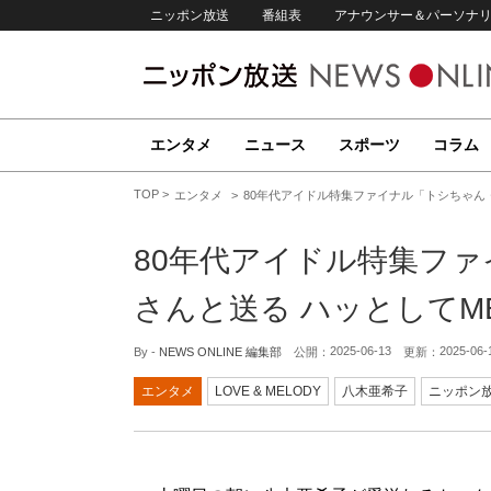
ニッポン放送
番組表
アナウンサー＆パーソナ
エンタメ
ニュース
スポーツ
コラム
TOP
エンタメ
80年代アイドル特集ファイナル「トシちゃん・
80年代アイドル特集フ
さんと送る ハッとしてME
2025-06-13
2025-06-
By -
NEWS ONLINE 編集部
公開：
更新：
エンタメ
LOVE & MELODY
八木亜希子
ニッポン