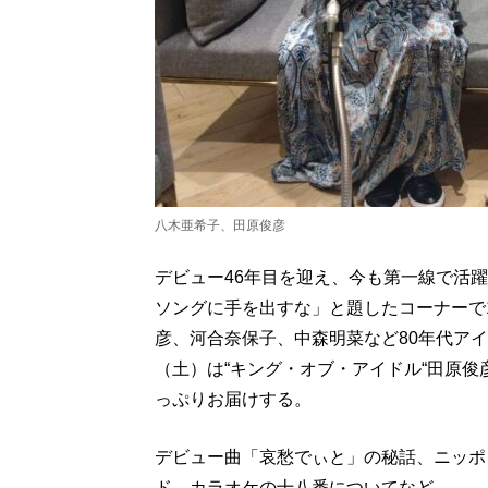
八木亜希子、田原俊彦
デビュー46年目を迎え、今も第一線で活
ソングに手を出すな」と題したコーナーで
彦、河合奈保子、中森明菜など80年代アイ
（土）は“キング・オブ・アイドル“田原
っぷりお届けする。
デビュー曲「哀愁でぃと」の秘話、ニッポ
ド、カラオケの十八番についてなど