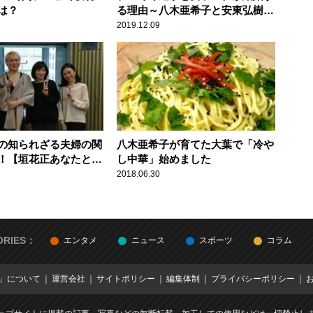
は？
る理由～八木亜希子と安東弘樹が
明かす
2019.12.09
の知られざる夫婦の関
八木亜希子が育てた大葉で「冷や
！【垣花正あなたとハ
し中華」始めました
2018.06.30
ORIES：
エンタメ
ニュース
スポーツ
コラム
E」について
運営会社
サイトポリシー
編集体制
プライバシーポリシー