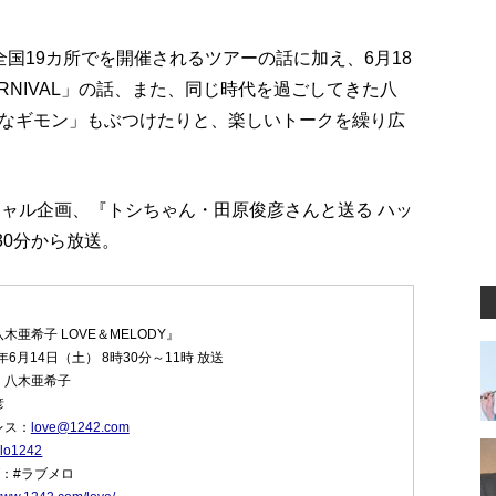
国19カ所でを開催されるツアーの話に加え、6月18
 CARNIVAL」の話、また、同じ時代を過ごしてきた八
なギモン」もぶつけたりと、楽しいトークを繰り広
ペシャル企画、『トシちゃん・田原俊彦さんと送る ハッ
時30分から放送。
木亜希子 LOVE＆MELODY』
年6月14日（土） 8時30分～11時 放送
：八木亜希子
彦
レス：
love@1242.com
lo1242
：#ラブメロ