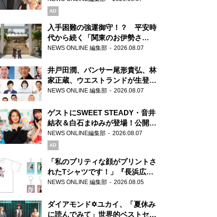
AD
入手困難の強運御守！？ 平安時
代から続く「関東のお伊勢さ
ま」、芝大神宮にてランパンプス
NEWS ONLINE 編集部
2026.08.07
が合格祈願！
井戸田潤、パンサー尾形貴弘、林
家正蔵、ウエストランドが生登
場！『ラジオビバリー昼ズ』
NEWS ONLINE 編集部
2026.08.07
ゲストにSWEET STEADY・音井
結衣＆白石まゆみが登場！公開収
録で素顔全開！
NEWS ONLINE編集部
2026.08.07
AD
「私のプリティな顔がプリントさ
れたTシャツです！」『長浜広奈
天下無双』初の番組グッズ発売
NEWS ONLINE 編集部
2026.08.05
ダイアモンド✡ユカイ、「夏休み
に読んでみて」世界的ベストセラ