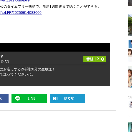
/www.1242.com/love/
dikoのタイムフリー機能で、放送1週間後まで聴くことができる。
p/#!/ts/LFR/20250614083000
DY
0:50
にお応えする2時間20分の生放送！
て送ってくださいね。