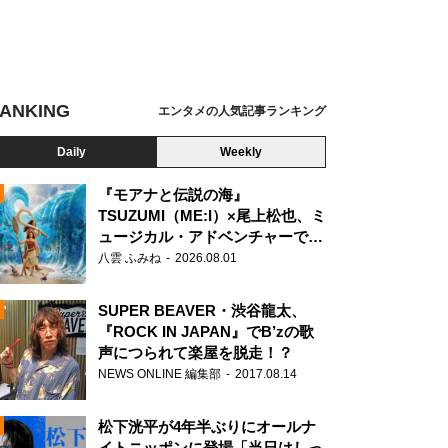
ANKING
エンタメの人気記事ランキング
Daily
Weekly
『モアナと伝説の海』
TSUZUMI（ME:I）×尾上松也、ミ
ュージカル・アドベンチャーで美
N
声を響かせる
八雲 ふみね
2026.08.01
SUPER BEAVER・渋谷龍太、
『ROCK IN JAPAN』でB’zの歌
声につられて楽屋を脱走！？
NEWS ONLINE 編集部
2017.08.14
松下洸平が4年半ぶりにオールナ
イトニッポンに登場「当日はしっ