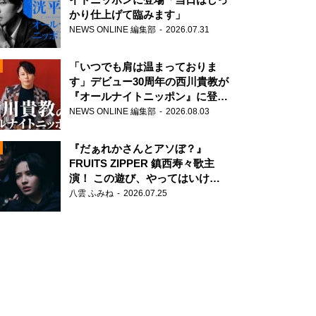
かり仕上げて臨みます」
NEWS ONLINE 編集部
2026.07.31
「いつでも肩は温まっておりま
す」デビュー30周年の西川貴教が
『オールナイトニッポン』に登
場！
NEWS ONLINE 編集部
2026.08.03
N
『だぁれかさんとアソぼ？』
FRUITS ZIPPER 鎮西寿々歌主
演！ この遊び、やってはいけま
せん。
八雲 ふみね
2026.07.25
N