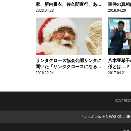
家、新内眞衣、佐久間宣行、あ
事件の真相
の、ラブライブ！、山崎育三郎、
2023.04.23
2019.04.20
三宅裕司、イルカ ほか 次々登場
「ニッポン放送 ラジオパーク in
日比谷2023」
サンタクロース協会公認サンタに
八木亜希子
聞いた「サンタクロースになる方
係とは…？
法」八木亜希子LOVE&MELODY
ッピー！】
2016.12.24
2017.04.21
CATEG
「ニッポン放送 NEWS ONLIN