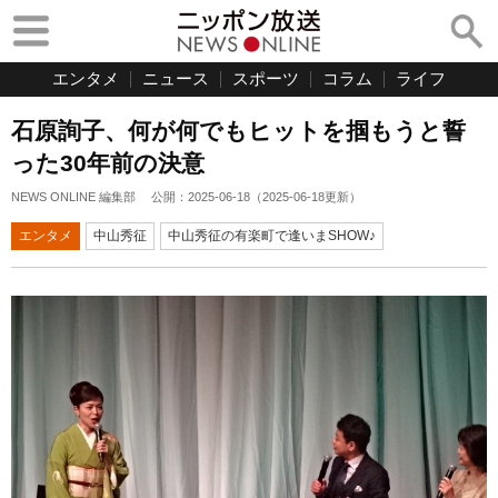
エンタメ
ニュース
スポーツ
コラム
ライフ
石原詢子、何が何でもヒットを掴もうと誓
った30年前の決意
NEWS ONLINE 編集部
公開：
2025-06-18
（
2025-06-18
更新）
エンタメ
中山秀征
中山秀征の有楽町で逢いまSHOW♪