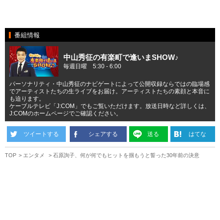
番組情報
中山秀征の有楽町で逢いまSHOW♪
毎週日曜 5:30 - 6:00
パーソナリティ・中山秀征のナビゲートによって公開収録ならではの臨場感
でアーティストたちの生ライブをお届け。アーティストたちの素顔と本音に
も迫ります。
ケーブルテレビ「J:COM」でもご覧いただけます。放送日時など詳しくは、
J:COMのホームページでご確認ください。
ツイートする
シェアする
送る
はてな
TOP
エンタメ
石原詢子、何が何でもヒットを掴もうと誓った30年前の決意