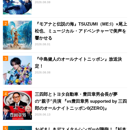
2026.08.08
『モアナと伝説の海』TSUZUMI（ME:I）×尾上
松也、ミュージカル・アドベンチャーで美声を
響かせる
2026.08.01
『中島健人のオールナイトニッポン』放送決
定！
2026.08.08
三四郎とトヨタ自動車・豊田章男会長が夢
の“親子”共演 『vs豊田章男 supported by 三四
郎のオールナイトニッポン0(ZERO)』
2026.06.13
おぞましきデスメタルシンガーが降臨！『杉本