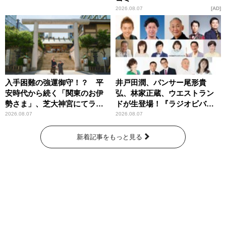
2026.08.07
AD
入手困難の強運御守！？ 平
井戸田潤、パンサー尾形貴
安時代から続く「関東のお伊
弘、林家正蔵、ウエストラン
勢さま」、芝大神宮にてラン
ドが生登場！『ラジオビバリ
パンプスが合格祈願！
ー昼ズ』
2026.08.07
2026.08.07
新着記事をもっと見る