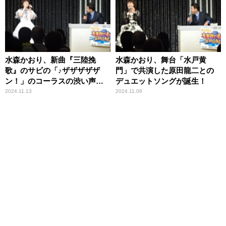
水森かおり、新曲『三陸挽
水森かおり、舞台「水戸黄
歌』のサビの「♪ザザザザザ
門」で共演した原田龍二との
ン！」のコーラスの渋い声は
デュエットソングが誕生！
弦哲也だった！？
2024.11.13
2024.11.06