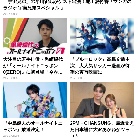
「宇宙兄弟」の小山宙哉がゲスト出演！地上波特番『マンガの
ラジオ 宇宙兄弟スペシャル 』
2026.08.09
大注目の若手俳優・黒崎煌代
『ブルーロック』高橋文哉主
が『オールナイトニッポン
演、大人気サッカー漫画が待
0(ZERO)』に初登場「今から
望の実写映画に
とてもワクワクしておりま
2026.08.08
2026.08.08
す！」
『中島健人のオールナイトニ
2PM・CHANSUNG、最近覚え
ッポン』放送決定！
た日本語に大沢あかねがツッ
コミ
2026.08.08