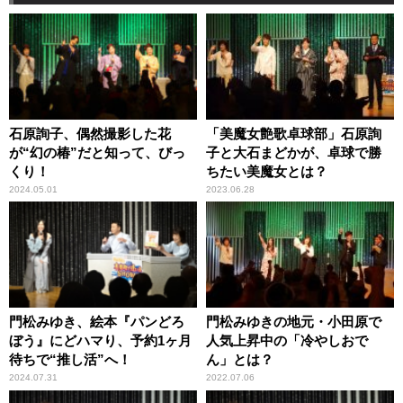
石原詢子、偶然撮影した花
「美魔女艶歌卓球部」石原詢
が“幻の椿”だと知って、びっ
子と大石まどかが、卓球で勝
くり！
ちたい美魔女とは？
2024.05.01
2023.06.28
門松みゆき、絵本『パンどろ
門松みゆきの地元・小田原で
ぼう』にどハマり、予約1ヶ月
人気上昇中の「冷やしおで
待ちで“推し活”へ！
ん」とは？
2024.07.31
2022.07.06