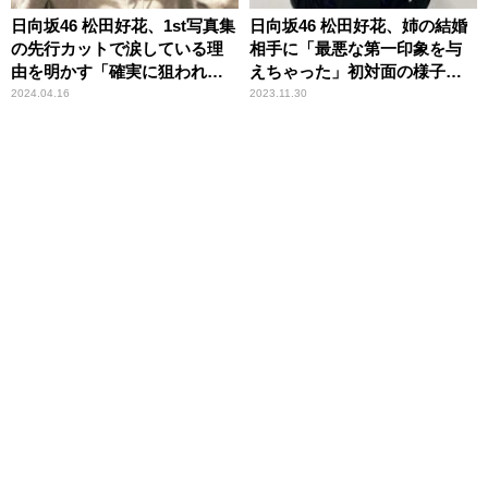
日向坂46 松田好花、1st写真集
日向坂46 松田好花、姉の結婚
の先行カットで涙している理
相手に「最悪な第一印象を与
由を明かす「確実に狙われま
えちゃった」初対面の様子を
したね（笑）」
告白「メンチ切る感じに……
2024.04.16
2023.11.30
（笑）」