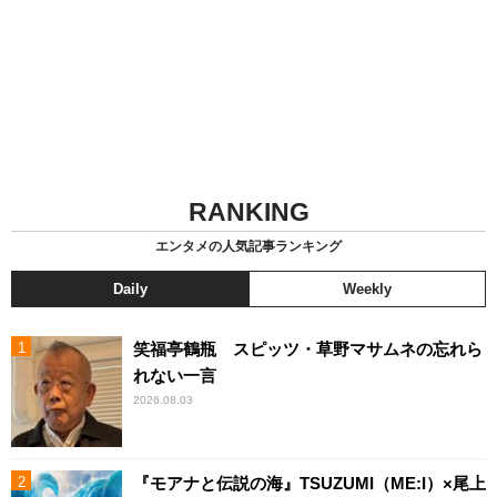
RANKING
エンタメの人気記事ランキング
Daily
Weekly
笑福亭鶴瓶 スピッツ・草野マサムネの忘れら
れない一言
2026.08.03
『モアナと伝説の海』TSUZUMI（ME:I）×尾上