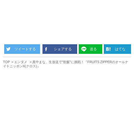
ツイートする
シェアする
送る
はてな
TOP
エンタメ
真中まな、生放送で”炊飯”に挑戦！『FRUITS ZIPPERのオールナ
イトニッポンX(クロス)』