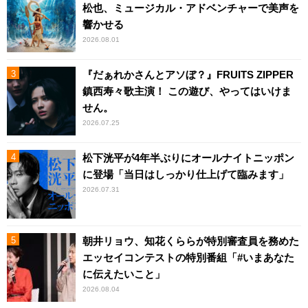
松也、ミュージカル・アドベンチャーで美声を
響かせる
2026.08.01
『だぁれかさんとアソぼ？』FRUITS ZIPPER
鎮西寿々歌主演！ この遊び、やってはいけま
せん。
2026.07.25
松下洸平が4年半ぶりにオールナイトニッポン
に登場「当日はしっかり仕上げて臨みます」
2026.07.31
朝井リョウ、知花くららが特別審査員を務めた
エッセイコンテストの特別番組「#いまあなた
に伝えたいこと」
2026.08.04