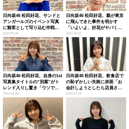
日向坂46 松田好花、サンドと
日向坂46 松田好花、親が東京
アンガールズのイベント写真
に飛んできた事件を明かす
に観客として写り込む作戦実
「いよいよ、好花がヤバくな
行「私を探してみてくださ
ってる……って（笑）」
2023.05.06
2023.09.02
い」
日向坂46 松田好花、自身の1st
日向坂46 松田好花、飲食店で
写真集タイトルの“別案”がト
の恥ずかしい失敗に赤面「お
レンド入りし驚き「ウソでし
会計しようとしたら店員さん
ょ～！？（笑）」
が……」
2024.04.08
2022.07.16