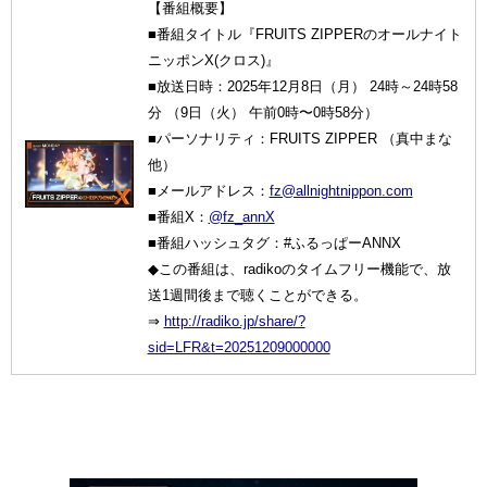
【番組概要】
■番組タイトル『FRUITS ZIPPERのオールナイト
ニッポンX(クロス)』
■放送日時：2025年12月8日（月） 24時～24時58
分 （9日（火） 午前0時〜0時58分）
■パーソナリティ：FRUITS ZIPPER （真中まな
他）
■メールアドレス：
fz@allnightnippon.com
■番組X：
@fz_annX
■番組ハッシュタグ：#ふるっぱーANNX
◆この番組は、radikoのタイムフリー機能で、放
送1週間後まで聴くことができる。
⇒
http://radiko.jp/share/?
sid=LFR&t=20251209000000