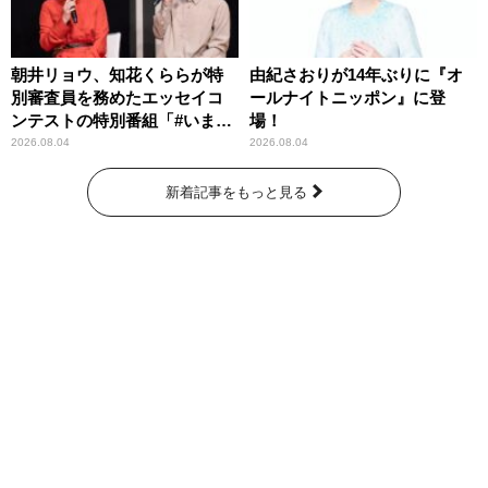
朝井リョウ、知花くららが特
由紀さおりが14年ぶりに『オ
別審査員を務めたエッセイコ
ールナイトニッポン』に登
ンテストの特別番組「#いまあ
場！
なたに伝えたいこと」
2026.08.04
2026.08.04
新着記事をもっと見る