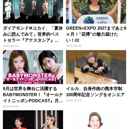
ダイアモンド✡ユカイ、「夏休
GREEN×EXPO 2027まであと8
みに読んでみて」世界的ベス
ヶ月！“花博”の魅力届けた
トセラー『アナスタシア』を
い！#2
紹介
2026.08.05
2026.08.05
9月は世界を舞台に活躍する
イルカ、自身作曲の熊本市制
BABYMONSTER！『オールナ
100周年記念ソングをオンエア
イトニッポンPODCAST』月替
2026.08.04
わりパーソナリティ
2026.08.05