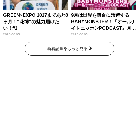
GREEN×EXPO 2027まであと8
9月は世界を舞台に活躍する
ヶ月！“花博”の魅力届けた
BABYMONSTER！『オールナ
い！#2
イトニッポンPODCAST』月替
わりパーソナリティ
2026.08.05
2026.08.05
新着記事をもっと見る