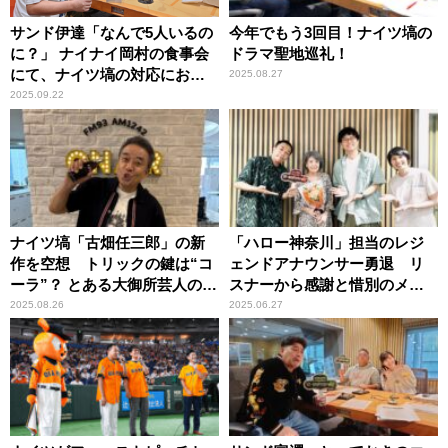
サンド伊達「なんで5人いるの
今年でもう3回目！ナイツ塙の
に？」 ナイナイ岡村の食事会
ドラマ聖地巡礼！
にて、ナイツ塙の対応におも
2025.08.27
わずイラッとする一幕
2025.09.22
ナイツ塙「古畑任三郎」の新
「ハロー神奈川」担当のレジ
作を空想 トリックの鍵は“コ
ェンドアナウンサー勇退 リ
ーラ”？ とある大御所芸人の本
スナーから感謝と惜別のメッ
人役での出演を妄想
セージ
2025.08.26
2025.06.27