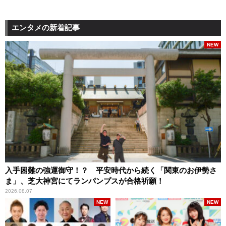
エンタメの新着記事
NEW
入手困難の強運御守！？ 平安時代から続く「関東のお伊勢さ
ま」、芝大神宮にてランパンプスが合格祈願！
2026.08.07
NEW
NEW