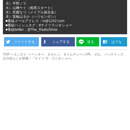
月）平野ノラ
火）山﨑ケイ（相席スタート）
水）安藤なつ（メイプル超合金）
木）箕輪はるか（ハリセンボン）
■番組メールアドレス：rs@1242.com
■番組ハッシュタグ：#ナイツラジオショー
■番組twitter：@The_RadioShow
ツイートする
シェアする
送る
はてな
TOP
エンタメ
ベッキー、タカトシ、タイムマシーン3号、 のん、バッテリィズ、
立川志らくが登場！『ナイツ ザ・ラジオショー』