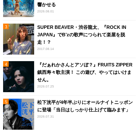
響かせる
2026.08.01
SUPER BEAVER・渋谷龍太、『ROCK IN
JAPAN』でB’zの歌声につられて楽屋を脱
走！？
2017.08.14
『だぁれかさんとアソぼ？』FRUITS ZIPPER
鎮西寿々歌主演！ この遊び、やってはいけま
せん。
2026.07.25
松下洸平が4年半ぶりにオールナイトニッポン
に登場「当日はしっかり仕上げて臨みます」
2026.07.31