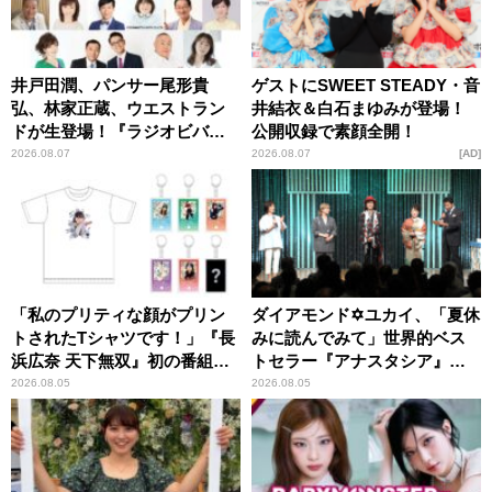
井戸田潤、パンサー尾形貴
ゲストにSWEET STEADY・音
弘、林家正蔵、ウエストラン
井結衣＆白石まゆみが登場！
ドが生登場！『ラジオビバリ
公開収録で素顔全開！
ー昼ズ』
2026.08.07
2026.08.07
AD
「私のプリティな顔がプリン
ダイアモンド✡ユカイ、「夏休
トされたTシャツです！」『長
みに読んでみて」世界的ベス
浜広奈 天下無双』初の番組グ
トセラー『アナスタシア』を
ッズ発売
紹介
2026.08.05
2026.08.05