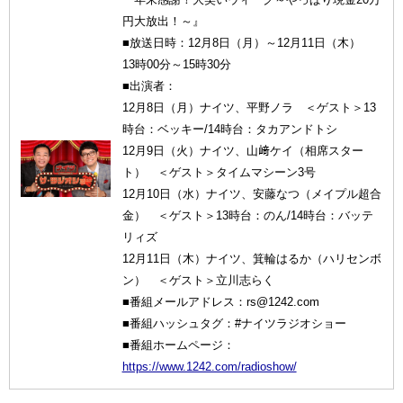
円大放出！～』
■放送日時：12月8日（月）～12月11日（木）
13時00分～15時30分
■出演者：
12月8日（月）ナイツ、平野ノラ ＜ゲスト＞13
時台：ベッキー/14時台：タカアンドトシ
12月9日（火）ナイツ、山﨑ケイ（相席スター
ト） ＜ゲスト＞タイムマシーン3号
12月10日（水）ナイツ、安藤なつ（メイプル超合
金） ＜ゲスト＞13時台：のん/14時台：バッテ
リィズ
12月11日（木）ナイツ、箕輪はるか（ハリセンボ
ン） ＜ゲスト＞立川志らく
■番組メールアドレス：rs@1242.com
■番組ハッシュタグ：#ナイツラジオショー
■番組ホームページ：
https://www.1242.com/radioshow/