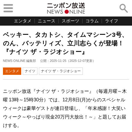
エンタメ
ニュース
スポーツ
コラム
ライフ
ベッキー、タカトシ、タイムマシーン3号、
のん、バッテリィズ、立川志らくが登場！
『ナイツ ザ・ラジオショー』
NEWS ONLINE 編集部
公開：
2025-11-25
（
2025-12-07
更新）
エンタメ
ナイツ
ナイツ ザ・ラジオショー
ニッポン放送『ナイツ ザ・ラジオショー』（毎週月曜～木
曜 13時～15時30分）では、12月8日(月)からのスペシャル
ウィークは豪華ゲストが連日登場し、「年末感謝！大笑い
ウィーク～やっぱり現金20万円大放出！～」と題してお届
けする。