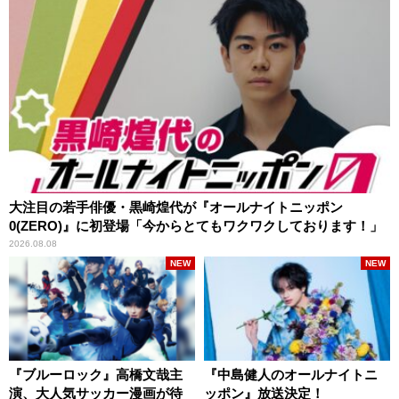
大注目の若手俳優・黒崎煌代が『オールナイトニッポン
0(ZERO)』に初登場「今からとてもワクワクしております！」
2026.08.08
NEW
NEW
『ブルーロック』高橋文哉主
『中島健人のオールナイトニ
演、大人気サッカー漫画が待
ッポン』放送決定！