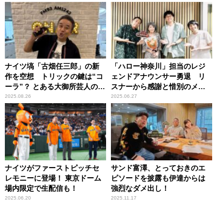
ナイツ塙「古畑任三郎」の新
「ハロー神奈川」担当のレジ
作を空想 トリックの鍵は“コ
ェンドアナウンサー勇退 リ
ーラ”？ とある大御所芸人の本
スナーから感謝と惜別のメッ
人役での出演を妄想
セージ
2025.08.26
2025.06.27
ナイツがファーストピッチセ
サンド富澤、とっておきのエ
レモニーに登場！ 東京ドーム
ピソードを披露も伊達からは
場内限定で生配信も！
強烈なダメ出し！
2025.06.20
2025.11.17