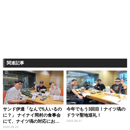
関連記事
サンド伊達「なんで5人いるの
今年でもう3回目！ナイツ塙の
に？」 ナイナイ岡村の食事会
ドラマ聖地巡礼！
にて、ナイツ塙の対応におも
2025.08.27
わずイラッとする一幕
2025.09.22