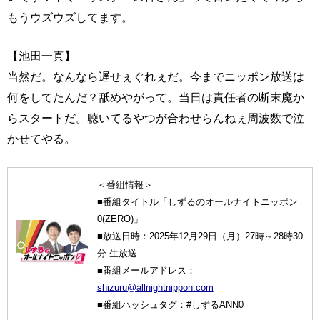
もうウズウズしてます。
【池田一真】
当然だ。なんなら遅せぇぐれぇだ。今までニッポン放送は
何をしてたんだ？舐めやがって。当日は責任者の断末魔か
らスタートだ。聴いてるやつが合わせらんねぇ周波数で泣
かせてやる。
＜番組情報＞
■番組タイトル「しずるのオールナイトニッポン
0(ZERO)」
■放送日時：2025年12月29日（月）27時～28時30
分 生放送
■番組メールアドレス：
shizuru@allnightnippon.com
■番組ハッシュタグ：#しずるANN0