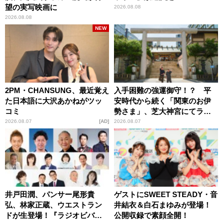
望の実写映画に
2026.08.08
2026.08.08
NEW
2PM・CHANSUNG、最近覚え
入手困難の強運御守！？ 平
た日本語に大沢あかねがツッ
安時代から続く「関東のお伊
コミ
勢さま」、芝大神宮にてラン
パンプスが合格祈願！
2026.08.07
AD
2026.08.07
井戸田潤、パンサー尾形貴
ゲストにSWEET STEADY・音
弘、林家正蔵、ウエストラン
井結衣＆白石まゆみが登場！
ドが生登場！『ラジオビバリ
公開収録で素顔全開！