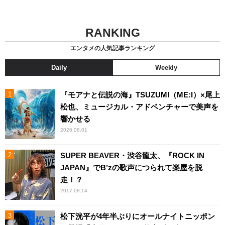
RANKING
エンタメの人気記事ランキング
Daily
Weekly
『モアナと伝説の海』TSUZUMI（ME:I）×尾上
松也、ミュージカル・アドベンチャーで美声を
響かせる
2026.08.01
SUPER BEAVER・渋谷龍太、『ROCK IN
JAPAN』でB’zの歌声につられて楽屋を脱
走！？
2017.08.14
松下洸平が4年半ぶりにオールナイトニッポン