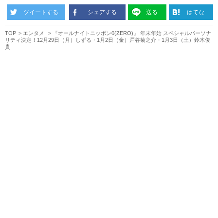
ツイートする
シェアする
送る
はてな
TOP
エンタメ
『オールナイトニッポン0(ZERO)』 年末年始 スペシャルパーソナ
リティ決定！12月29日（月）しずる・1月2日（金）戸谷菊之介・1月3日（土）鈴木俊
貴