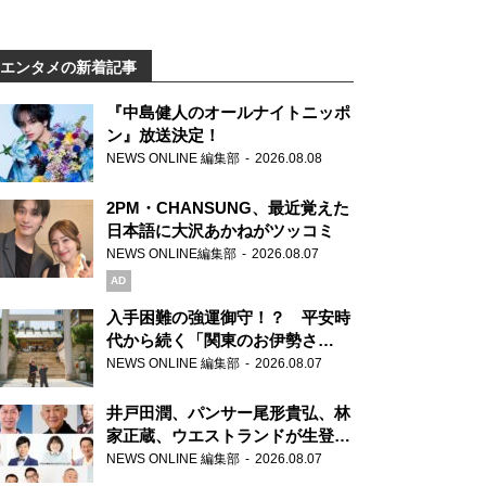
エンタメの新着記事
『中島健人のオールナイトニッポ
ン』放送決定！
NEWS ONLINE 編集部
2026.08.08
2PM・CHANSUNG、最近覚えた
日本語に大沢あかねがツッコミ
NEWS ONLINE編集部
2026.08.07
AD
入手困難の強運御守！？ 平安時
代から続く「関東のお伊勢さ
ま」、芝大神宮にてランパンプス
NEWS ONLINE 編集部
2026.08.07
が合格祈願！
井戸田潤、パンサー尾形貴弘、林
家正蔵、ウエストランドが生登
場！『ラジオビバリー昼ズ』
NEWS ONLINE 編集部
2026.08.07