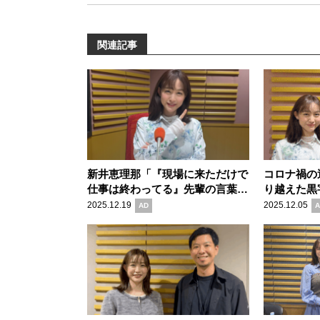
関連記事
新井恵理那「『現場に来ただけで
コロナ禍の
仕事は終わってる』先輩の言葉が
り越えた黒字
救いに」15年目を前に語った、真
Japan株
2025.12.19
2025.12.05
AD
A
心で築く信用と成長
佐々木健一