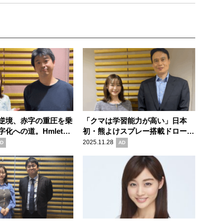
逆境、赤字の重圧を乗
「クマは学習能力が高い」日本
化への道。Hmlet
初・熊よけスプレー搭載ドローン
式会社 代表取締役社長
で変わる獣害対策。Terra Drone
2025.11.28
D
AD
が出演
株式会社 代表取締役社長 徳重徹
が出演