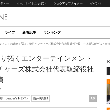
リティー
オールナイトニッポン
ショウアップナイター
イベント
ライフ
新着記事
ランキング
インメントの未来を語る。松竹ベンチャーズ株式会社代表取締役社長・井上貴弘がゲスト出
切り拓くエンターテインメント
R
チャーズ株式会社代表取締役社
演
02
Leader’s NEXT↗
新井恵理那
AD