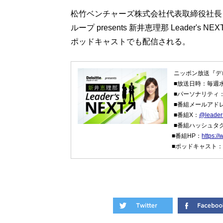
松竹ベンチャーズ株式会社代表取締役社長
ループ presents 新井恵理那 Leader'
ポッドキャストでも配信される。
ニッポン放送『デロイト
■放送日時：毎週水
■パーソナリティ
■番組メールアド
■番組X：
@leader
■番組ハッシュタグ
■番組HP：
https:/
■ポッドキャスト