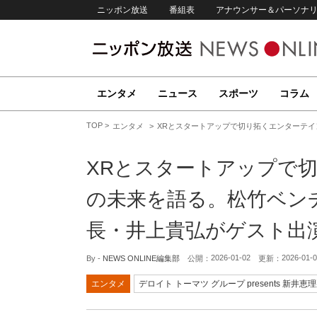
ニッポン放送
番組表
アナウンサー＆パーソナ
エンタメ
ニュース
スポーツ
コラム
TOP
エンタメ
XRとスタートアップで切り拓くエンターテ
XRとスタートアップで
の未来を語る。松竹ベン
長・井上貴弘がゲスト出
2026-01-02
2026-01-
By -
NEWS ONLINE編集部
公開：
更新：
エンタメ
デロイト トーマツ グループ presents 新井恵理那 