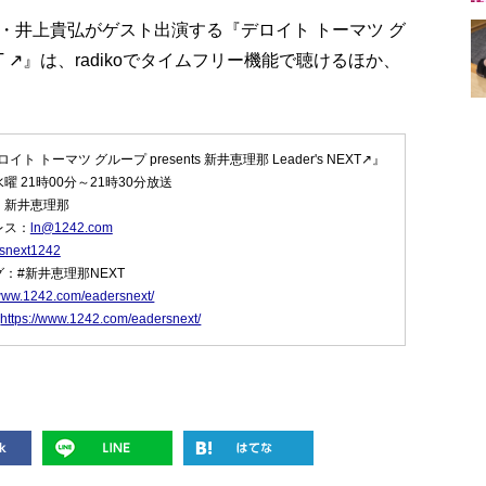
・井上貴弘がゲスト出演する『デロイト トーマツ グ
s NEXT ↗』は、radikoでタイムフリー機能で聴けるほか、
 トーマツ グループ presents 新井恵理那 Leader's NEXT↗』
曜 21時00分～21時30分放送
：新井恵理那
レス：
ln@1242.com
snext1242
：#新井恵理那NEXT
/www.1242.com/eadersnext/
：
https://www.1242.com/eadersnext/