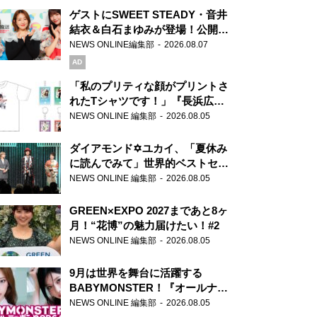
ゲストにSWEET STEADY・音井
結衣＆白石まゆみが登場！公開収
録で素顔全開！
NEWS ONLINE編集部
2026.08.07
AD
「私のプリティな顔がプリントさ
れたTシャツです！」『長浜広奈
天下無双』初の番組グッズ発売
NEWS ONLINE 編集部
2026.08.05
ダイアモンド✡ユカイ、「夏休み
に読んでみて」世界的ベストセラ
ー『アナスタシア』を紹介
NEWS ONLINE 編集部
2026.08.05
GREEN×EXPO 2027まであと8ヶ
月！“花博”の魅力届けたい！#2
NEWS ONLINE 編集部
2026.08.05
9月は世界を舞台に活躍する
BABYMONSTER！『オールナイ
トニッポンPODCAST』月替わり
NEWS ONLINE 編集部
2026.08.05