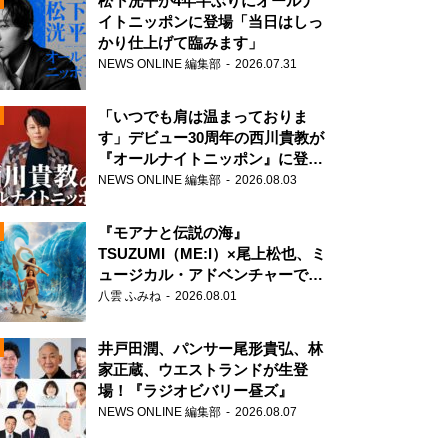
松下洸平が4年半ぶりにオールナ
イトニッポンに登場「当日はしっ
かり仕上げて臨みます」
NEWS ONLINE 編集部
2026.07.31
「いつでも肩は温まっておりま
す」デビュー30周年の西川貴教が
『オールナイトニッポン』に登
場！
NEWS ONLINE 編集部
2026.08.03
『モアナと伝説の海』
TSUZUMI（ME:I）×尾上松也、ミ
ュージカル・アドベンチャーで美
声を響かせる
八雲 ふみね
2026.08.01
N
井戸田潤、パンサー尾形貴弘、林
家正蔵、ウエストランドが生登
場！『ラジオビバリー昼ズ』
NEWS ONLINE 編集部
2026.08.07
N