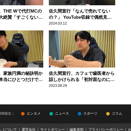
THE Wで代打MCの
佐久間宣行「なんで売れてない
大絶賛「すごくない？
の？」 YouTube収録で偶然見つ
言える？」
けた“逸材”を絶賛
2024.03.12
、家族円満の秘訣明か
佐久間宣行、カフェで歯医者から
本当にひとつだけで
話しかけられる「初対面なのに、
急に……」
2023.08.29
ORIES：
エンタメ
ニュース
スポーツ
コラム
E」について
運営会社
サイトポリシー
編集体制
プライバシーポリシー