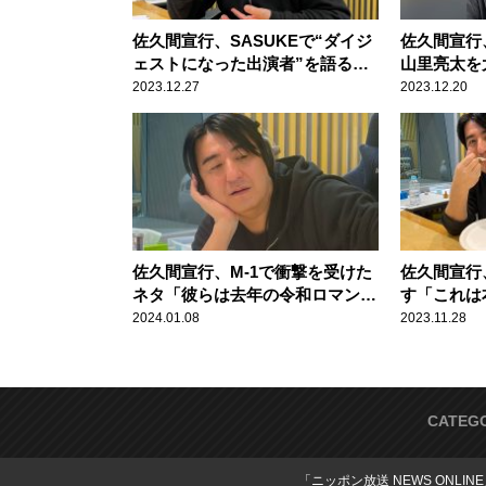
佐久間宣行、SASUKEで“ダイジ
佐久間宣行、
ェストになった出演者”を語る
山里亮太を
「落ちるまでをちゃんと編集し
そんなこと
2023.12.27
2023.12.20
て……」
佐久間宣行、M-1で衝撃を受けた
佐久間宣行
ネタ「彼らは去年の令和ロマンみ
す「これは
たいな感じですよね」
す」
2024.01.08
2023.11.28
CATEG
「ニッポン放送 NEWS ONLIN