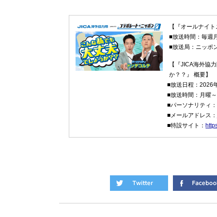
【『オールナイトニ
■放送時間：毎週月
■放送局：ニッポ
【『JICA海外協
か？？』 概要】
■放送日程：2026
■放送時間：月曜～
■パーソナリティ
■メールアドレス
■特設サイト：
http