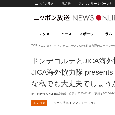
ニッポン放送
番組表
アナウンサー＆パーソナ
エンタメ
ニュース
スポーツ
コラム
TOP
エンタメ
ドンデコルテとJICA海外協力隊のコラボレーシ
ドンデコルテとJICA海
JICA海外協力隊 prese
な私でも大丈夫でしょう
2026-02-12
2026-02-
By -
NEWS ONLINE 編集部
公開：
更新：
エンタメ
ニッポン放送インフォメーション