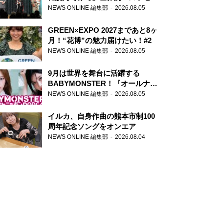
ー『アナスタシア』を紹介
NEWS ONLINE 編集部
2026.08.05
GREEN×EXPO 2027まであと8ヶ
月！“花博”の魅力届けたい！#2
NEWS ONLINE 編集部
2026.08.05
9月は世界を舞台に活躍する
BABYMONSTER！『オールナイ
トニッポンPODCAST』月替わり
NEWS ONLINE 編集部
2026.08.05
パーソナリティ
イルカ、自身作曲の熊本市制100
周年記念ソングをオンエア
NEWS ONLINE 編集部
2026.08.04