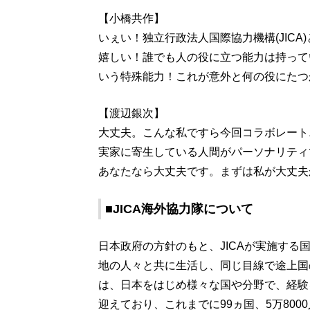
【小橋共作】
いぇい！独立行政法人国際協力機構(JICA
嬉しい！誰でも人の役に立つ能力は持って
いう特殊能力！これが意外と何の役にたつ
【渡辺銀次】
大丈夫。こんな私ですら今回コラボレート
実家に寄生している人間がパーソナリティ
あなたなら大丈夫です。まずは私が大丈夫
■JICA海外協力隊について
日本政府の方針のもと、JICAが実施す
地の人々と共に生活し、同じ目線で途上国
は、日本をはじめ様々な国や分野で、経験
迎えており、これまでに99ヵ国、5万80