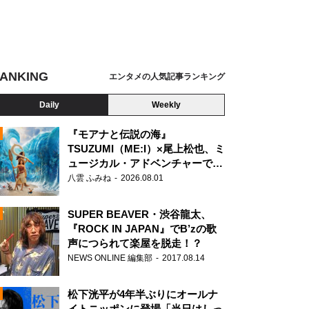
ANKING
エンタメの人気記事ランキング
Daily
Weekly
『モアナと伝説の海』
TSUZUMI（ME:I）×尾上松也、ミ
ュージカル・アドベンチャーで美
N
声を響かせる
八雲 ふみね
2026.08.01
SUPER BEAVER・渋谷龍太、
『ROCK IN JAPAN』でB’zの歌
声につられて楽屋を脱走！？
NEWS ONLINE 編集部
2017.08.14
松下洸平が4年半ぶりにオールナ
イトニッポンに登場「当日はしっ