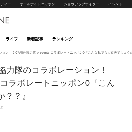
リティー
オールナイトニッポン
ショウアップナイター
イベント
ライフ
新着記事
ランキング
ョン！ JICA海外協力隊 presents コラボレートニッポン0『こんな私でも大丈夫でしょう
外協力隊のコラボレーション！
nts コラボレートニッポン0『こん
か？？』
12