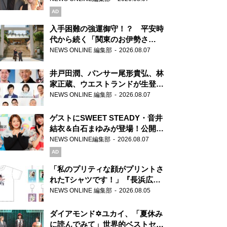
AD
入手困難の強運御守！？ 平安時
代から続く「関東のお伊勢さ
ま」、芝大神宮にてランパンプス
NEWS ONLINE 編集部
2026.08.07
が合格祈願！
井戸田潤、パンサー尾形貴弘、林
家正蔵、ウエストランドが生登
場！『ラジオビバリー昼ズ』
NEWS ONLINE 編集部
2026.08.07
ゲストにSWEET STEADY・音井
結衣＆白石まゆみが登場！公開収
録で素顔全開！
NEWS ONLINE編集部
2026.08.07
AD
「私のプリティな顔がプリントさ
れたTシャツです！」『長浜広奈
天下無双』初の番組グッズ発売
NEWS ONLINE 編集部
2026.08.05
ダイアモンド✡ユカイ、「夏休み
に読んでみて」世界的ベストセラ