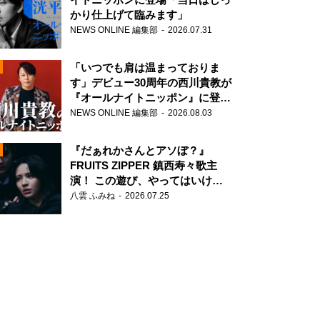
かり仕上げて臨みます」
NEWS ONLINE 編集部
2026.07.31
「いつでも肩は温まっておりま
す」デビュー30周年の西川貴教が
『オールナイトニッポン』に登
場！
NEWS ONLINE 編集部
2026.08.03
N
『だぁれかさんとアソぼ？』
FRUITS ZIPPER 鎮西寿々歌主
演！ この遊び、やってはいけま
せん。
八雲 ふみね
2026.07.25
N