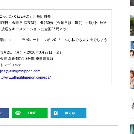
ッポン０(ZERO)』】番組概要
曜日～金曜日 深夜3時～4時30分（金曜日は～5時） ※原則生放送
ン放送をキーステーションに全国35局ネット
力隊presents コラボレートニッポン0 『こんな私でも大丈夫でしょう
年3月2日（月）～2026年3月27日（金）
金曜 深夜4時台 3分間 ※事前収録
：ドンデコルテ
：
jica@allnightnippon.com
s://www.allnightnippon.com/jica/