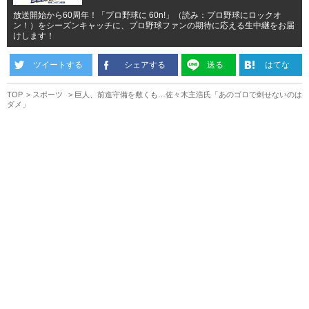
放送開始から60周年！「プロ野球に 60n!」（読み：プロ野球にロックオ
ン！）をシーズンキャッチに、プロ野球ファンの期待に応える生中継をお届
けします！
ツイートする
シェアする
送る
はてな
TOP
スポーツ
巨人、前進守備を敷くも…佐々木主浩氏「あのゴロで刺せないのは
ダメ」