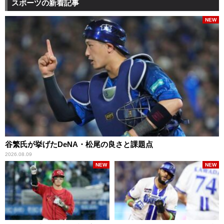
スポーツの新着記事
NEW
谷繁氏が挙げたDeNA・松尾の良さと課題点
2026.08.09
NEW
NEW