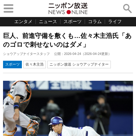
エンタメ
ニュース
スポーツ
コラム
ライフ
巨人、前進守備を敷くも…佐々木主浩氏「あ
のゴロで刺せないのはダメ」
ショウアップナイタースタッフ
公開：
2026-04-24
（
2026-04-24
更新）
スポーツ
佐々木主浩
ニッポン放送 ショウアップナイター