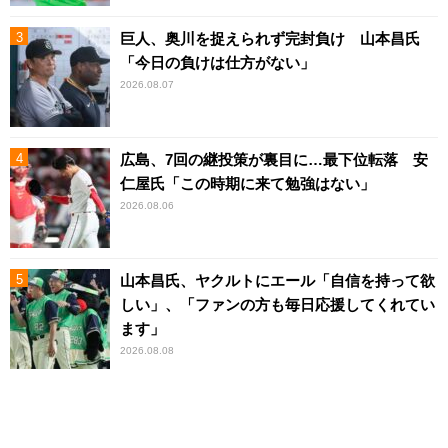
巨人、奥川を捉えられず完封負け 山本昌氏
「今日の負けは仕方がない」
2026.08.07
広島、7回の継投策が裏目に…最下位転落 安
仁屋氏「この時期に来て勉強はない」
2026.08.06
山本昌氏、ヤクルトにエール「自信を持って欲
しい」、「ファンの方も毎日応援してくれてい
ます」
2026.08.08