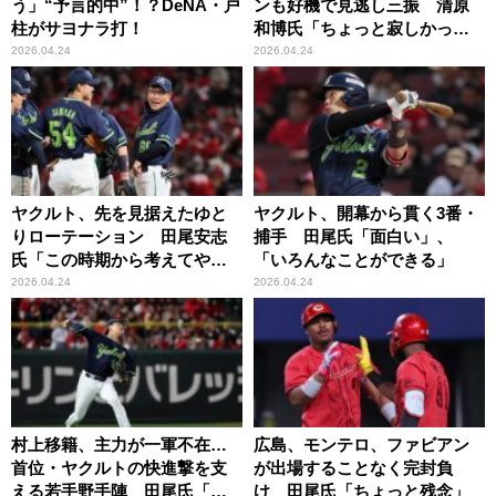
う」“予言的中”！？DeNA・戸
ンも好機で見逃し三振 清原
柱がサヨナラ打！
和博氏「ちょっと寂しかっ
た」
2026.04.24
2026.04.24
ヤクルト、先を見据えたゆと
ヤクルト、開幕から貫く3番・
りローテーション 田尾安志
捕手 田尾氏「面白い」、
氏「この時期から考えてやっ
「いろんなことができる」
ている気がしますね」
2026.04.24
2026.04.24
村上移籍、主力が一軍不在…
広島、モンテロ、ファビアン
首位・ヤクルトの快進撃を支
が出場することなく完封負
える若手野手陣 田尾氏「よ
け 田尾氏「ちょっと残念」