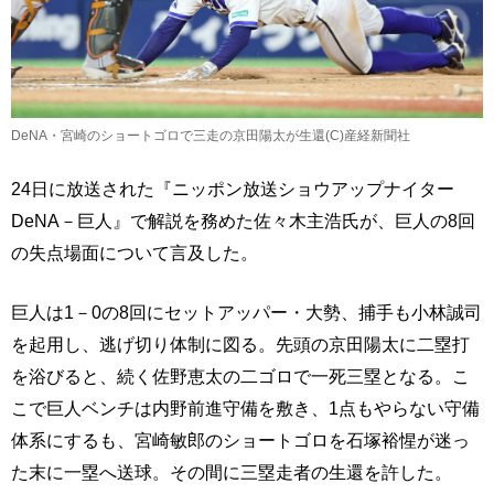
DeNA・宮崎のショートゴロで三走の京田陽太が生還(C)産経新聞社
24日に放送された『ニッポン放送ショウアップナイター
DeNA－巨人』で解説を務めた佐々木主浩氏が、巨人の8回
の失点場面について言及した。
巨人は1－0の8回にセットアッパー・大勢、捕手も小林誠司
を起用し、逃げ切り体制に図る。先頭の京田陽太に二塁打
を浴びると、続く佐野恵太の二ゴロで一死三塁となる。こ
こで巨人ベンチは内野前進守備を敷き、1点もやらない守備
体系にするも、宮崎敏郎のショートゴロを石塚裕惺が迷っ
た末に一塁へ送球。その間に三塁走者の生還を許した。