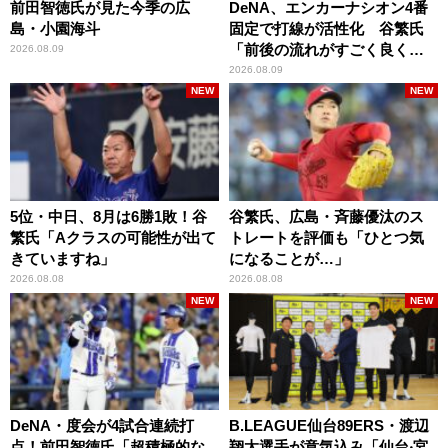
前田智徳氏が見た今季の広
DeNA、エンカーナシオン4番
島・小園海斗
固定で打線が活性化 谷繁氏
「前後の流れがすごく良くな
2026.08.09
りましたね」
2026.08.09
NEW
NEW
5位・中日、8月は6勝1敗！谷
谷繁氏、広島・斉藤優汰のス
繁氏「Aクラスの可能性が出て
トレートを評価も「ひとつ気
きていますね」
になることが…」
2026.08.08
2026.08.08
NEW
NEW
DeNA・度会が4試合連続打
B.LEAGUE仙台89ERS・渡辺
点！前田智徳氏「超積極的な
翔太選手が意気込み「仙台‧宮