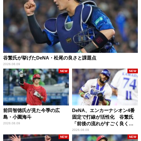
谷繁氏が挙げたDeNA・松尾の良さと課題点
2026.08.09
NEW
NEW
前田智徳氏が見た今季の広
DeNA、エンカーナシオン4番
島・小園海斗
固定で打線が活性化 谷繁氏
「前後の流れがすごく良くな
2026.08.09
りましたね」
2026.08.09
NEW
NEW