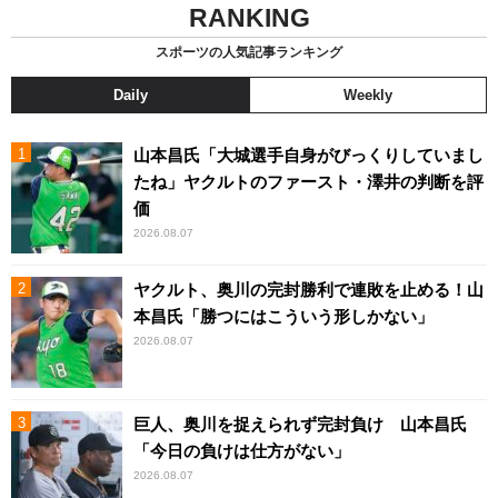
RANKING
スポーツの人気記事ランキング
Daily
Weekly
山本昌氏「大城選手自身がびっくりしていまし
たね」ヤクルトのファースト・澤井の判断を評
価
2026.08.07
ヤクルト、奥川の完封勝利で連敗を止める！山
本昌氏「勝つにはこういう形しかない」
2026.08.07
巨人、奥川を捉えられず完封負け 山本昌氏
「今日の負けは仕方がない」
2026.08.07