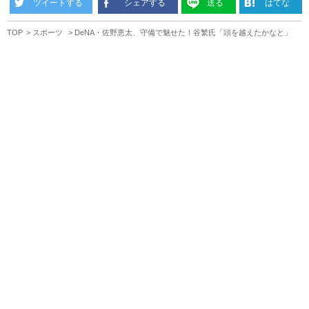
ツイートする
シェアする
送る
はてな
TOP
スポーツ
DeNA・佐野恵太、守備で魅せた！谷繁氏「頭を越えたかなと」