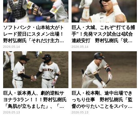
ソフトバンク・山本祐大がト
巨人・大城、これぞ“打てる捕
レード翌日にスタメン出場！
手”！先発マスク試合は4試合
野村弘樹氏「それだけ主力の
連続安打 野村弘樹氏「状態
キャッチャーが欲しかったと
は良さそう」
2026.05.14
2026.05.14
ころ」
巨人・坂本勇人、劇的逆転サ
巨人・松本剛、途中出場でき
ヨナラ3ラン！！！野村弘樹氏
っちり仕事 野村弘樹氏「監
「鳥肌が立ちました」、「良
督のやりたいことをスパッと
いホームランを見せてもらい
決めてくれる」
2026.05.13
2026.05.13
ましたね」