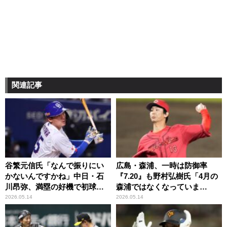
関連記事
谷繁元信氏「なんで振りにい
広島・森浦、一時は防御率
かないんですかね」中日・石
『7.20』も野村弘樹氏「4月の
川昂弥、満塁の好機で初球見
森浦ではなくなっていま
逃し
す」、「兆しは間違いなく出
2026.05.14
2026.05.14
ていますね」