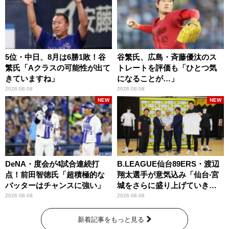
5位・中日、8月は6勝1敗！谷
谷繁氏、広島・斉藤優汰のス
繁氏「Aクラスの可能性が出て
トレートを評価も「ひとつ気
きていますね」
になることが…」
2026.08.08
2026.08.08
NEW
NEW
DeNA・度会が4試合連続打
B.LEAGUE仙台89ERS・渡辺
点！前田智徳氏「超積極的な
翔太選手が意気込み「仙台‧宮
バッターはチャンスに強い」
城をさらに盛り上げていきた
いです」
2026.08.08
2026.08.08
新着記事をもっと見る