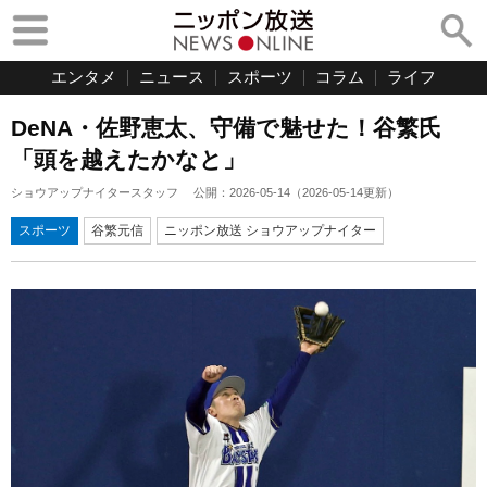
エンタメ
ニュース
スポーツ
コラム
ライフ
DeNA・佐野恵太、守備で魅せた！谷繁氏
「頭を越えたかなと」
ショウアップナイタースタッフ
公開：
2026-05-14
（
2026-05-14
更新）
スポーツ
谷繁元信
ニッポン放送 ショウアップナイター