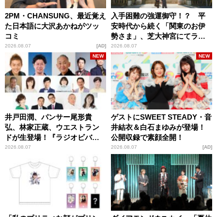
2PM・CHANSUNG、最近覚え
入手困難の強運御守！？ 平
た日本語に大沢あかねがツッ
安時代から続く「関東のお伊
コミ
勢さま」、芝大神宮にてラン
パンプスが合格祈願！
2026.08.07
AD
2026.08.07
NEW
NEW
井戸田潤、パンサー尾形貴
ゲストにSWEET STEADY・音
弘、林家正蔵、ウエストラン
井結衣＆白石まゆみが登場！
ドが生登場！『ラジオビバリ
公開収録で素顔全開！
ー昼ズ』
2026.08.07
2026.08.07
AD