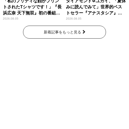
「私のプリティな顔がプリン
ダイアモンド✡ユカイ、「夏休
トされたTシャツです！」『長
みに読んでみて」世界的ベス
浜広奈 天下無双』初の番組グ
トセラー『アナスタシア』を
ッズ発売
紹介
2026.08.05
2026.08.05
新着記事をもっと見る