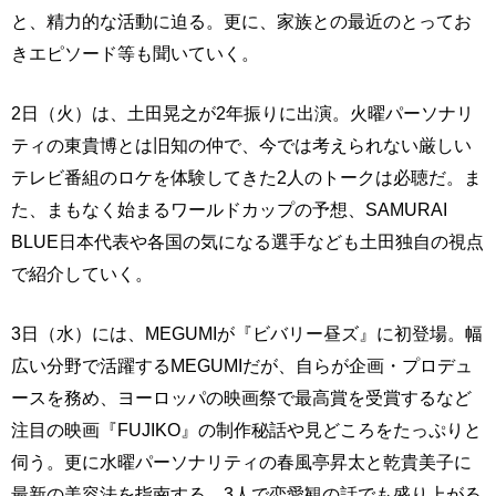
と、精力的な活動に迫る。更に、家族との最近のとってお
きエピソード等も聞いていく。
2日（火）は、土田晃之が2年振りに出演。火曜パーソナリ
ティの東貴博とは旧知の仲で、今では考えられない厳しい
テレビ番組のロケを体験してきた2人のトークは必聴だ。ま
た、まもなく始まるワールドカップの予想、SAMURAI
BLUE日本代表や各国の気になる選手なども土田独自の視点
で紹介していく。
3日（水）には、MEGUMIが『ビバリー昼ズ』に初登場。幅
広い分野で活躍するMEGUMIだが、自らが企画・プロデュ
ースを務め、ヨーロッパの映画祭で最高賞を受賞するなど
注目の映画『FUJIKO』の制作秘話や見どころをたっぷりと
伺う。更に水曜パーソナリティの春風亭昇太と乾貴美子に
最新の美容法を指南する。3人で恋愛観の話でも盛り上がる