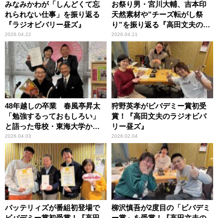
みなみかわが「しんどくて忘
お祭り男・宮川大輔、吉本印
れられない仕事」を振り返る
天然素材や”チーズ転がし祭
『ラジオビバリー昼ズ』
り”を振り返る『高田文夫のラ
ジオビバリー昼ズ』
2026.04.22
2026.04.21
48年越しの卒業 春風亭昇太
狩野英孝がビバデミー賞初受
「勉強するっておもしろい」
賞！『高田文夫のラジオビバ
と語った母校・東海大学から
リー昼ズ』
の特別生放送
2026.04.03
2026.02.04
バッテリィズが番組初登場で
柳沢慎吾が2度目の「ビバデミ
ビバデミー賞初受賞！『高田
ー賞」を受賞！『高田文夫の