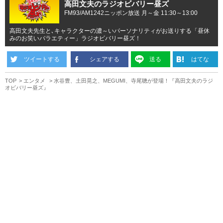
高田文夫のラジオビバリー昼ズ
FM93/AM1242ニッポン放送 月～金 11:30～13:00
高田文夫先生と､キャラクターの濃～いパーソナリティがお送りする「昼休
みのお笑いバラエティー」ラジオビバリー昼ズ！
ツイートする
シェアする
送る
はてな
TOP
エンタメ
水谷豊、土田晃之、MEGUMI、寺尾聰が登場！『高田文夫のラジ
オビバリー昼ズ』