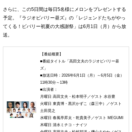
さらに、この5日間は毎日5名様にメロンをプレゼントする
予定。『ラジオビバリー昼ズ』の「レジェンドたちがやっ
てくる！ビバリー初夏の大感謝祭」は6月1日（月）から放
送。
【番組概要】
■番組タイトル「高田文夫のラジオビバリー昼
ズ」
■放送日時：2026年6月1日（月）～6月5日（金）
11時30分～13時
■出演者：
月曜日 高田文夫・松本明子／ゲスト 水谷豊
火曜日 東貴博・黒沢かずこ（森三中）／ゲスト
土田晃之
水曜日 春風亭昇太・乾貴美子／ゲスト MEGUMI
木曜日 清水ミチコ・ナイツ
金曜日 高田文夫・松村邦洋・磯山さやか／ゲス