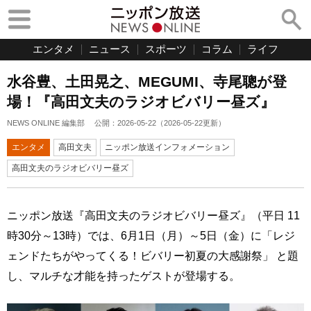
エンタメ
ニュース
スポーツ
コラム
ライフ
水谷豊、土田晃之、MEGUMI、寺尾聰が登
場！『高田文夫のラジオビバリー昼ズ』
NEWS ONLINE 編集部
公開：
2026-05-22
（
2026-05-22
更新）
エンタメ
高田文夫
ニッポン放送インフォメーション
高田文夫のラジオビバリー昼ズ
ニッポン放送『高田文夫のラジオビバリー昼ズ』（平日 11
時30分～13時）では、6月1日（月）～5日（金）に「レジ
ェンドたちがやってくる！ビバリー初夏の大感謝祭」 と題
し、マルチな才能を持ったゲストが登場する。