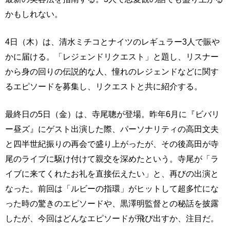
かもしれない。
4日（木）は、清水ミチコとナイツのレギュラー3人で賑や
かに届ける。「レジェンドリクエスト」と題し、リスナー
から身の回りの伝説的な人、憧れのレジェンドなどに関す
るエピソードを募集し、リクエストと共に紹介する。
最終日の5日（金）は、寺尾聰が登場。昨年6月に『ビバリ
ー昼ズ』にゲスト出演した際、パーソナリティの高田文夫
と四半世紀振りの再会で盛り上がったが、その後高田が寺
尾のライブに駆け付けて親交を深めたという。寺尾が「ラ
イブに来てくれたお礼を直接伝えたい」と、再びの出演と
なった。前回は「ルビーの指環」がヒットして超多忙にな
った時の驚きのエピソードや、黒澤明監督との秘話を披露
したが、今回はどんなエピソードが飛び出すか、注目だ。