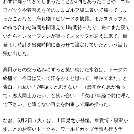
わずに帰ってきてしまったことが3回もあったことや、ゴル
フバックや着替えをそのままゴルフ場に置いて帰ってしま
ったことなど、忘れ物エピソードを披露。またスタッフと
の待ち合わせ時間を間違えて1時間待ったり、逆にまだ寝て
いたらインターフォンが鳴ってスタッフが迎えに来て、目
覚まし時計を出発時間に合わせて設定していたという話も
飛び出した。
高田からの突っ込みにずっと笑い続けた水谷は、トークの
終盤で「今日は笑って汗をかくと思って、半袖で来た」と
告白。お互い「7年振りと思えない。（最初から息が合っ
て）恋人同士みたい」と笑い合い、「次は7年経つ前に呼ん
で下さい」と遠くない再会を約束して締め括った。
なお、6月2日（火）は、土田晃之が登場。東貴博・黒沢か
ずことのお笑いトークや、ワールドカップ予想も行う予