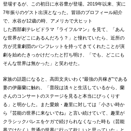
登場するが、この初日に水谷豊が登場。2019年以来、実に
7年振りのゲスト出演となった。冒頭のプロフィール紹介
で、水谷が12歳の時、アメリカで大ヒット
した西部劇テレビドラマ『ライフルマン』を見て、「あん
な世界がどこにあるんだろう？」と憧れていたら、近所の
方が児童劇団のパンフレットを持ってきてくれたことが演
劇を始めたきっかけだったと打ち明け、「でも、どこにも
そんな世界は無かった」と笑わせた。
家族の話題になると、高田文夫いわく“最強の共稼ぎ”である
妻の伊藤蘭に触れ、「普段は淡々と生活しているから、蘭
さんのコンサートのステージを見ると本当にびっくりす
る」と明かした。また愛娘・趣里に対しては「小さい時か
ら『芸能の世界に来ないでね』と言い続けていて、趣里が
クラシックバレエをケガで続けられなくなった時も（芸能
界ではなく）普通の世界に行って欲しいと思っていた」と