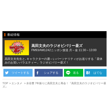
番組情報
高田文夫のラジオビバリー昼ズ
FM93/AM1242ニッポン放送 月～金 11:30～13:00
高田文夫先生と､キャラクターの濃～いパーソナリティがお送りする「昼休
みのお笑いバラエティー」ラジオビバリー昼ズ！
ツイートする
シェアする
送る
はてな
TOP
エンタメ
水谷豊 7年振りに高田文夫と再会！『高田文夫のラジオビバリー昼
ズ』