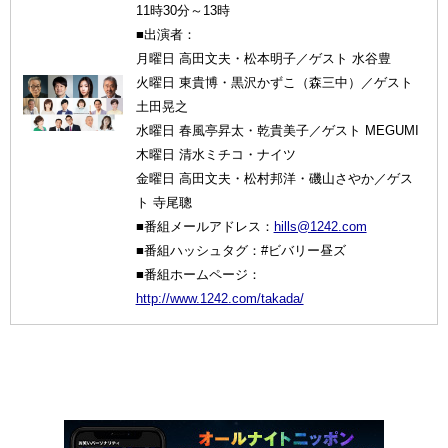
11時30分～13時
■出演者：
月曜日 高田文夫・松本明子／ゲスト 水谷豊
火曜日 東貴博・黒沢かずこ（森三中）／ゲスト
土田晃之
水曜日 春風亭昇太・乾貴美子／ゲスト MEGUMI
木曜日 清水ミチコ・ナイツ
金曜日 高田文夫・松村邦洋・磯山さやか／ゲス
ト 寺尾聰
■番組メールアドレス：
hills@1242.com
■番組ハッシュタグ：#ビバリー昼ズ
■番組ホームページ：
http://www.1242.com/takada/