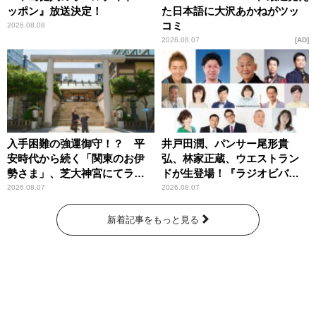
ッポン』放送決定！
た日本語に大沢あかねがツッ
コミ
2026.08.08
2026.08.07
AD
入手困難の強運御守！？ 平
井戸田潤、パンサー尾形貴
安時代から続く「関東のお伊
弘、林家正蔵、ウエストラン
勢さま」、芝大神宮にてラン
ドが生登場！『ラジオビバリ
パンプスが合格祈願！
ー昼ズ』
2026.08.07
2026.08.07
新着記事をもっと見る