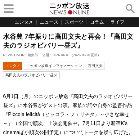
エンタメ
ニュース
スポーツ
コラム
ライフ
水谷豊 7年振りに高田文夫と再会！『高田文
夫のラジオビバリー昼ズ』
NEWS ONLINE 編集部
公開：
2026-06-01
（
2026-06-01
更新）
エンタメ
ニッポン放送インフォメーション
高田文夫
高田文夫のラジオビバリー昼ズ
6月1日（月）のニッポン放送『高田文夫のラジオビバリー
昼ズ』に水谷豊がゲスト出演。家族の話や自身の監督作品
『Piccola felicità（ピッコラ・フェリチタ）～小さな幸せ
～』（全国で順次、上映会開催中。7月11日より新宿K's
cinemaほか順次公開予定）についてトークを繰り広げた。