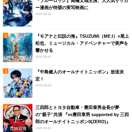
『ブルーロック』高橋文哉主演、大人気サッカ
ー漫画が待望の実写映画に
2026.08.08
『モアナと伝説の海』TSUZUMI（ME:I）×尾上
松也、ミュージカル・アドベンチャーで美声を
響かせる
2026.08.01
『中島健人のオールナイトニッポン』放送決
定！
2026.08.08
三四郎とトヨタ自動車・豊田章男会長が夢
の“親子”共演 『vs豊田章男 supported by 三四
郎のオールナイトニッポン0(ZERO)』
2026.06.13