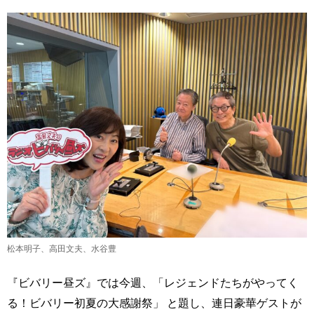
松本明子、高田文夫、水谷豊
『ビバリー昼ズ』では今週、「レジェンドたちがやってく
る！ビバリー初夏の大感謝祭」 と題し、連日豪華ゲストが