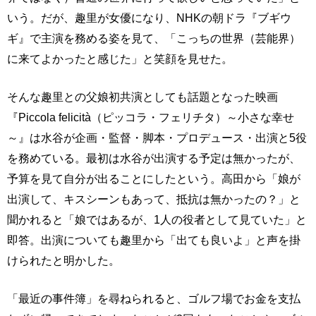
いう。だが、趣里が女優になり、NHKの朝ドラ『ブギウ
ギ』で主演を務める姿を見て、「こっちの世界（芸能界）
に来てよかったと感じた」と笑顔を見せた。
そんな趣里との父娘初共演としても話題となった映画
『Piccola felicità（ピッコラ・フェリチタ）～小さな幸せ
～』は水谷が企画・監督・脚本・プロデュース・出演と5役
を務めている。最初は水谷が出演する予定は無かったが、
予算を見て自分が出ることにしたという。高田から「娘が
出演して、キスシーンもあって、抵抗は無かったの？」と
聞かれると「娘ではあるが、1人の役者として見ていた」と
即答。出演についても趣里から「出ても良いよ」と声を掛
けられたと明かした。
「最近の事件簿」を尋ねられると、ゴルフ場でお金を支払