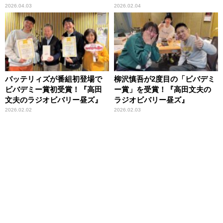
の特別生放送
2026.04.03
2026.02.04
バッテリィズが番組初登場で
柳沢慎吾が2度目の「ビバデミ
ビバデミー賞初受賞！『高田
ー賞」を受賞！『高田文夫の
文夫のラジオビバリー昼ズ』
ラジオビバリー昼ズ』
2026.02.02
2026.02.03