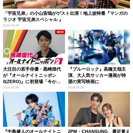
「宇宙兄弟」の小山宙哉がゲスト出演！地上波特番『マンガの
ラジオ 宇宙兄弟スペシャル 』
2026.08.09
NEW
大注目の若手俳優・黒崎煌代
『ブルーロック』高橋文哉主
が『オールナイトニッポン
演、大人気サッカー漫画が待
0(ZERO)』に初登場「今から
望の実写映画に
とてもワクワクしておりま
2026.08.08
2026.08.08
す！」
『中島健人のオールナイトニ
2PM・CHANSUNG、最近覚え