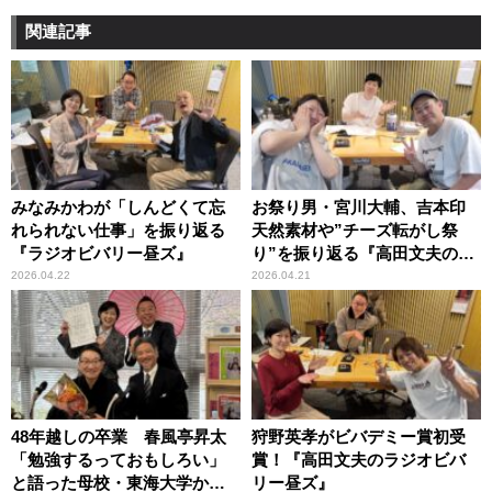
関連記事
みなみかわが「しんどくて忘
お祭り男・宮川大輔、吉本印
れられない仕事」を振り返る
天然素材や”チーズ転がし祭
『ラジオビバリー昼ズ』
り”を振り返る『高田文夫のラ
ジオビバリー昼ズ』
2026.04.22
2026.04.21
48年越しの卒業 春風亭昇太
狩野英孝がビバデミー賞初受
「勉強するっておもしろい」
賞！『高田文夫のラジオビバ
と語った母校・東海大学から
リー昼ズ』