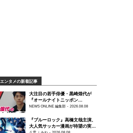
エンタメの新着記事
大注目の若手俳優・黒崎煌代が
『オールナイトニッポン
0(ZERO)』に初登場「今からとて
NEWS ONLINE 編集部
2026.08.08
もワクワクしております！」
『ブルーロック』高橋文哉主演、
大人気サッカー漫画が待望の実写
映画に
八雲 ふみね
2026.08.08