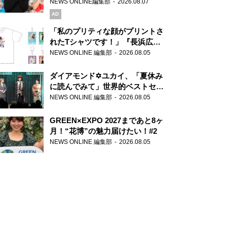
録で素顔全開！
NEWS ONLINE編集部
2026.08.07
AD
「私のプリティな顔がプリントさ
れたTシャツです！」『長浜広奈
天下無双』初の番組グッズ発売
NEWS ONLINE 編集部
2026.08.05
ダイアモンド✡ユカイ、「夏休み
に読んでみて」世界的ベストセラ
ー『アナスタシア』を紹介
NEWS ONLINE 編集部
2026.08.05
GREEN×EXPO 2027まであと8ヶ
月！“花博”の魅力届けたい！#2
NEWS ONLINE 編集部
2026.08.05