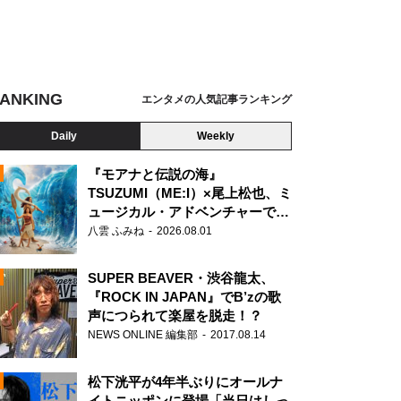
ANKING
エンタメの人気記事ランキング
Daily
Weekly
『モアナと伝説の海』
TSUZUMI（ME:I）×尾上松也、ミ
ュージカル・アドベンチャーで美
N
声を響かせる
八雲 ふみね
2026.08.01
SUPER BEAVER・渋谷龍太、
『ROCK IN JAPAN』でB’zの歌
声につられて楽屋を脱走！？
NEWS ONLINE 編集部
2017.08.14
松下洸平が4年半ぶりにオールナ
イトニッポンに登場「当日はしっ