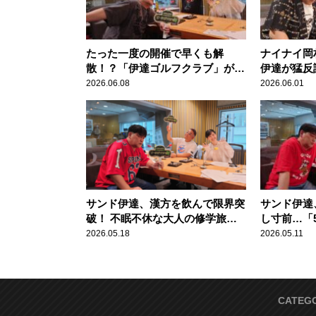
たった一度の開催で早くも解
ナイナイ岡
散！？「伊達ゴルフクラブ」が存
伊達が猛反
続の危機に直面！
下位だと思
2026.06.08
2026.06.01
サンド伊達、漢方を飲んで限界突
サンド伊達
破！ 不眠不休な大人の修学旅行
し寸前…「
の全貌を語る
の事態を回
2026.05.18
2026.05.11
CATEG