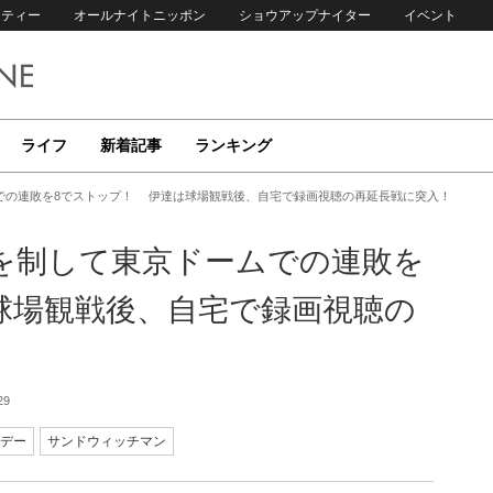
リティー
オールナイトニッポン
ショウアップナイター
イベント
ライフ
新着記事
ランキング
での連敗を8でストップ！ 伊達は球場観戦後、自宅で録画視聴の再延長戦に突入！
を制して東京ドームでの連敗を
球場観戦後、自宅で録画視聴の
29
デー
サンドウィッチマン