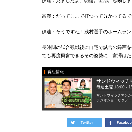
伊達：見ましたよ、勿論。全部。感動しま
富澤：だってここで打つって分かってるで
伊達：そうですね！浅村選手のホームラン
長時間の試合観戦後に自宅で試合の録画を
ても再度興奮できるその姿勢に、富澤はた
番組情報
サンドウィッチ
毎週土曜 13:00 - 15
サンドウィッチマンが
ラジオショーサタデー