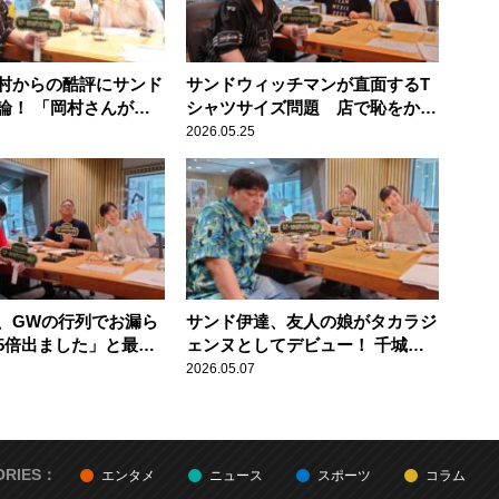
村からの酷評にサンド
サンドウィッチマンが直面するT
論！ 「岡村さんが最
シャツサイズ問題 店で恥をかか
うけどな…」
ぬよう偽装工作も……
2026.05.25
、GWの行列でお漏ら
サンド伊達、友人の娘がタカラジ
5倍出ました」と最悪
ェンヌとしてデビュー！ 千城華
避したことを報告
月として5月23日に初舞台
2026.05.07
ORIES：
エンタメ
ニュース
スポーツ
コラム