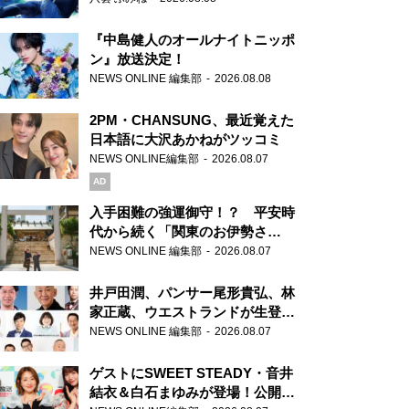
『中島健人のオールナイトニッポ
ン』放送決定！
NEWS ONLINE 編集部
2026.08.08
2PM・CHANSUNG、最近覚えた
日本語に大沢あかねがツッコミ
NEWS ONLINE編集部
2026.08.07
AD
入手困難の強運御守！？ 平安時
代から続く「関東のお伊勢さ
ま」、芝大神宮にてランパンプス
NEWS ONLINE 編集部
2026.08.07
が合格祈願！
井戸田潤、パンサー尾形貴弘、林
家正蔵、ウエストランドが生登
場！『ラジオビバリー昼ズ』
NEWS ONLINE 編集部
2026.08.07
ゲストにSWEET STEADY・音井
結衣＆白石まゆみが登場！公開収