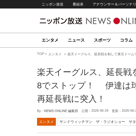
ニッポン放送
番組表
アナウンサー＆パーソナ
エンタメ
ニュース
スポーツ
コラム
TOP
エンタメ
楽天イーグルス、延長戦を制して東京ドーム
楽天イーグルス、延長戦
8でストップ！ 伊達は
再延長戦に突入！
2026-06-29
2026-06-
By -
NEWS ONLINE 編集部
公開：
更新：
エンタメ
サンドウィッチマン ザ・ラジオショー サタ