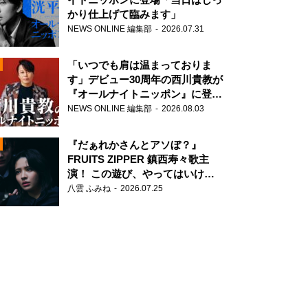
かり仕上げて臨みます」
NEWS ONLINE 編集部
2026.07.31
「いつでも肩は温まっておりま
す」デビュー30周年の西川貴教が
『オールナイトニッポン』に登
場！
NEWS ONLINE 編集部
2026.08.03
N
『だぁれかさんとアソぼ？』
FRUITS ZIPPER 鎮西寿々歌主
演！ この遊び、やってはいけま
せん。
八雲 ふみね
2026.07.25
N