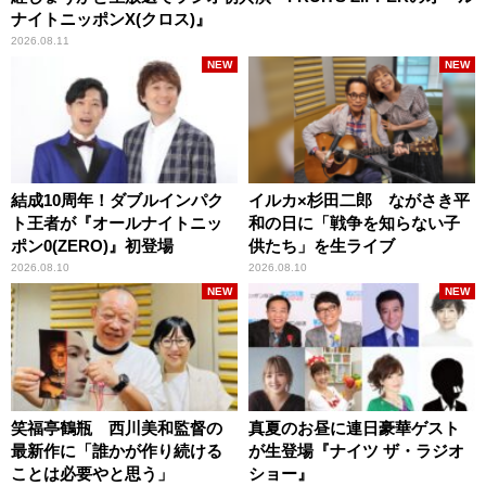
ナイトニッポンX(クロス)』
2026.08.11
NEW
NEW
結成10周年！ダブルインパク
イルカ×杉田二郎 ながさき平
ト王者が『オールナイトニッ
和の日に「戦争を知らない子
ポン0(ZERO)』初登場
供たち」を生ライブ
2026.08.10
2026.08.10
NEW
NEW
笑福亭鶴瓶 西川美和監督の
真夏のお昼に連日豪華ゲスト
最新作に「誰かが作り続ける
が生登場『ナイツ ザ・ラジオ
ことは必要やと思う」
ショー』