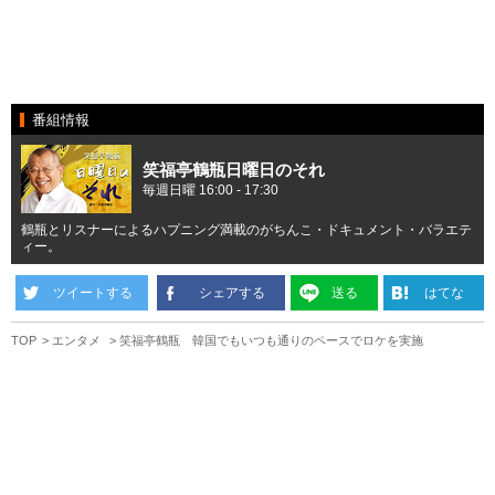
番組情報
笑福亭鶴瓶日曜日のそれ
毎週日曜 16:00 - 17:30
鶴瓶とリスナーによるハプニング満載のがちんこ・ドキュメント・バラエテ
ィー。
ツイートする
シェアする
送る
はてな
TOP
エンタメ
笑福亭鶴瓶 韓国でもいつも通りのペースでロケを実施