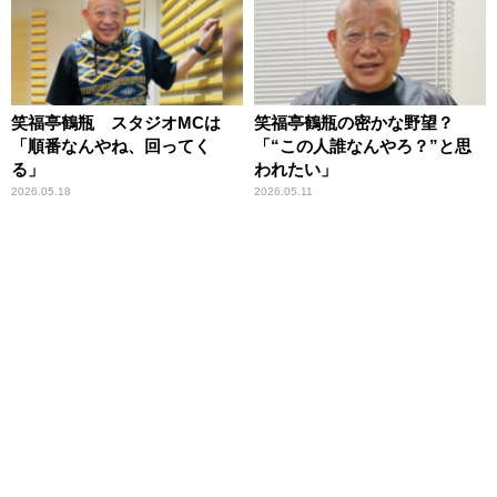
笑福亭鶴瓶 スタジオMCは
笑福亭鶴瓶の密かな野望？
「順番なんやね、回ってく
「“この人誰なんやろ？”と思
る」
われたい」
2026.05.18
2026.05.11