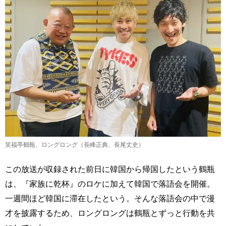
笑福亭鶴瓶、ロングロング（長峰正典、長尾丈史）
この放送が収録された前日に韓国から帰国したという鶴瓶
は、『家族に乾杯』のロケに加えて韓国で落語会を開催。
一週間ほど韓国に滞在したという。そんな落語会の中で漫
才を披露するため、ロングロングは鶴瓶とずっと行動を共