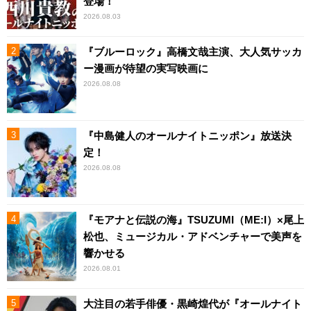
登場！
2026.08.03
『ブルーロック』高橋文哉主演、大人気サッカ
ー漫画が待望の実写映画に
2026.08.08
『中島健人のオールナイトニッポン』放送決
定！
2026.08.08
『モアナと伝説の海』TSUZUMI（ME:I）×尾上
松也、ミュージカル・アドベンチャーで美声を
響かせる
2026.08.01
大注目の若手俳優・黒崎煌代が『オールナイト