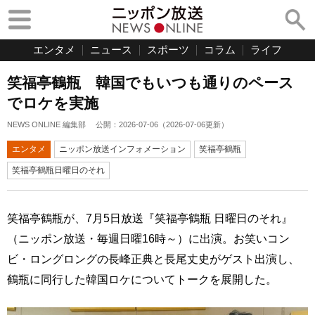
エンタメ
ニュース
スポーツ
コラム
ライフ
笑福亭鶴瓶 韓国でもいつも通りのペース
でロケを実施
NEWS ONLINE 編集部
公開：
2026-07-06
（
2026-07-06
更新）
エンタメ
ニッポン放送インフォメーション
笑福亭鶴瓶
笑福亭鶴瓶日曜日のそれ
笑福亭鶴瓶が、7月5日放送『笑福亭鶴瓶 日曜日のそれ』
（ニッポン放送・毎週日曜16時～）に出演。お笑いコン
ビ・ロングロングの長峰正典と長尾丈史がゲスト出演し、
鶴瓶に同行した韓国ロケについてトークを展開した。