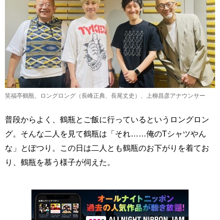
笑福亭鶴瓶、ロングロング（長峰正典、長尾丈史）、上柳昌彦アナウンサー
普段からよく、鶴瓶とご飯に行っているというロングロン
グ。そんな二人を見て鶴瓶は「それ……俺のTシャツやん
な」とぽつり。この日は二人とも鶴瓶のお下がりを着てお
り、鶴瓶を慕う様子が伺えた。