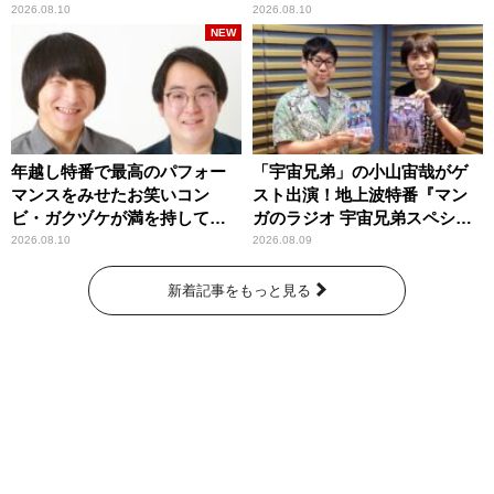
2026.08.10
2026.08.10
NEW
年越し特番で最高のパフォー
「宇宙兄弟」の小山宙哉がゲ
マンスをみせたお笑いコン
スト出演！地上波特番『マン
ビ・ガクヅケが満を持して
ガのラジオ 宇宙兄弟スペシャ
『オールナイトニッポン
ル 』
2026.08.10
2026.08.09
0(ZERO)』に登場！
新着記事をもっと見る