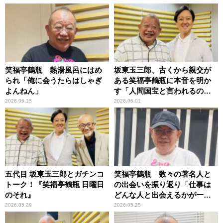
笑福亭鶴瓶 熱湯風呂にはめ
坂東玉三郎、古くから親交が
られ「俺に会うたらはしゃぎ
ある笑福亭鶴瓶に本音を明か
よんねん」
す「人間国宝と言われるの
は……」
2026.06.15
2026.06.01
五代目 坂東玉三郎とガチンコ
笑福亭鶴瓶 数々の著名人と
トーク！『笑福亭鶴瓶 日曜日
の出会いを振り返り「仕事は
のそれ』
どんな人と出会えるかが一
番」
2026.05.29
2026.05.25