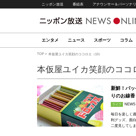
ニッポン放送
番組表
アナウンサー＆パーソナ
エンタメ
ニュース
スポーツ
コラム
TOP
本仮屋ユイカ笑顔のココロエ（10）
本仮屋ユイカ笑顔のココ
新鮮！パッ
りのお線香
NEWS
ライフ
毎日を楽しく
利グッズ、面白
二度見してし