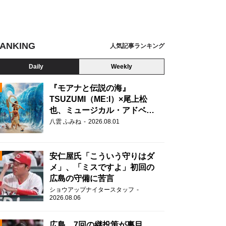
ANKING
人気記事ランキング
Daily
Weekly
『モアナと伝説の海』
TSUZUMI（ME:I）×尾上松
也、ミュージカル・アドベン
N
チャーで美声を響かせる
八雲 ふみね
2026.08.01
安仁屋氏「こういう守りはダ
メ」、「ミスですよ」初回の
広島の守備に苦言
ショウアップナイタースタッフ
2026.08.06
広島、7回の継投策が裏目