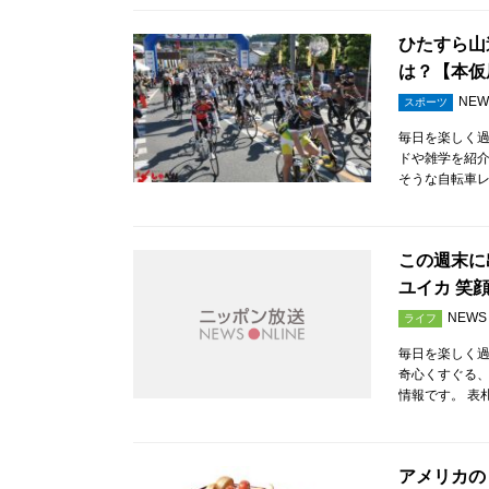
ひたすら山
は？【本仮
NEW
スポーツ
毎日を楽しく
ドや雑学を紹介
そうな自転車レ
この週末に
ユイカ 笑
NEWS
ライフ
毎日を楽しく
奇心くすぐる、
情報です。 表
アメリカの