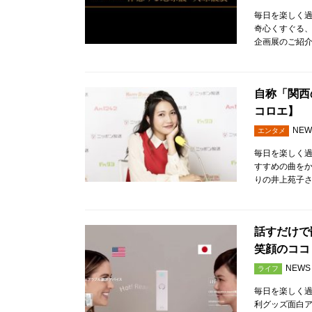
毎日を楽しく
奇心くすぐる、
企画展のご紹介
自称「関西
コロエ】
NEW
エンタメ
毎日を楽しく
すすめの曲をか
りの井上苑子さ
話すだけで
笑顔のココ
NEWS
ライフ
毎日を楽しく
利グッズ面白ア