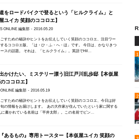
道をロードバイクで登るという「ヒルクライム」と
屋ユイカ 笑顔のココロエ】
R
S ONLINE 編集部
2016.05.20
過ごすための秘訣やヒントをお伝えしていく笑顔のココロエ、注目ワー
するココロエ版、「は・ひ・ふ・へ・ほ」です。 今日は、かなりきつ
ースの話題。 それは、「ヒルクライム」。英語でHil…
出かけたい、ミステリー漂う旧江戸川乱歩邸【本仮屋
顔のココロエ】
 ONLINE 編集部
2016.05.19
過ごすための秘訣やヒントをお伝えしていく笑顔のココロエ、今日は好
旬の情報をお届けします。 あの大作家が住んでいたという家に関する
札に書かれている名前は「平井太郎」。この名前でピン…
『あるもの』専用トースター【本仮屋ユイカ 笑顔の