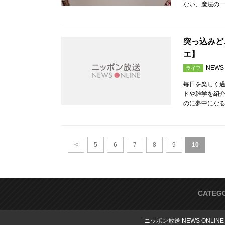
ない、魔法の一
突っ込みど
エ】
NEWS
ライフ
毎日を楽しく
ドや雑学を紹介
のに夢中にな
<
5
6
7
8
9
10
CATEG
「ニッポン放送 NEWS ONLIN