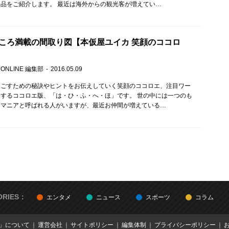
品をご紹介します。 最近は海外からの観光客が増えてい…
ころ満載の間取り図【本仮屋ユイカ 笑顔のココロ
 ONLINE 編集部
2016.05.09
過ごすための秘訣やヒントをお伝えしていく笑顔のココロエ、注目ワー
するココロエ版、「は・ひ・ふ・へ・ほ」です。 世の中には一つのも
るマニアと呼ばれる人がいますが、最近お仲間が増えている…
ORIES：
エンタメ
ニュース
スポーツ
コラム
E」について
運営会社
サイトポリシー
編集体制
プライバシーポリシー