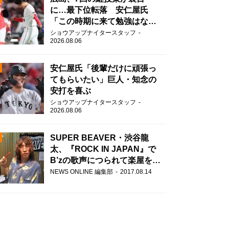
に…最下位転落 安仁屋氏
「この時期に来て勉強はな
い」
ショウアップナイタースタッフ
2026.08.06
安仁屋氏「後輩だけに頑張っ
てもらいたい」巨人・知念の
安打を喜ぶ
N
ショウアップナイタースタッフ
2026.08.06
AD
SUPER BEAVER・渋谷龍
太、『ROCK IN JAPAN』で
B’zの歌声につられて楽屋を脱
走！？
NEWS ONLINE 編集部
2017.08.14
2