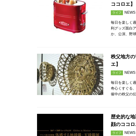
ココロエ】
NEWS
ライフ
毎日を楽しく
利グッズ面白ア
か、公演、野
秩父地方の
エ】
NEWS
ライフ
毎日を楽しく
奇心くすぐる、
催中の秩父の伝
歴史的な地
顔のココロ
NEWS
ライフ