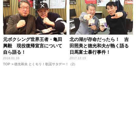
元ボクシング世界王者・亀田
北の湖が存命だったら！ 吉
興毅 現役復帰宣言について
田照美と徳光和夫が熱く語る
自ら語る！
日馬富士暴行事件！
2018.01.16
2017.12.13
TOP
徳光和夫 とくモリ！歌謡サタデー！（2）