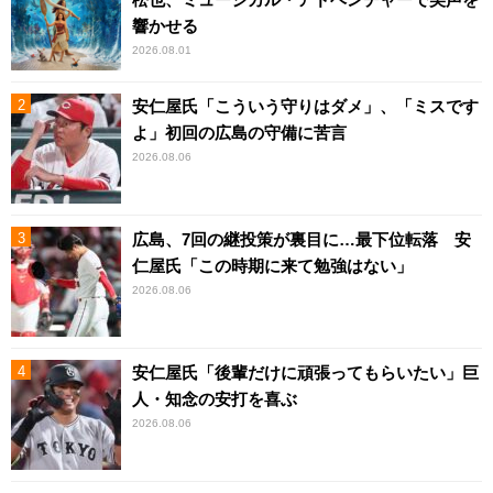
響かせる
2026.08.01
安仁屋氏「こういう守りはダメ」、「ミスです
よ」初回の広島の守備に苦言
2026.08.06
広島、7回の継投策が裏目に…最下位転落 安
仁屋氏「この時期に来て勉強はない」
2026.08.06
安仁屋氏「後輩だけに頑張ってもらいたい」巨
人・知念の安打を喜ぶ
2026.08.06