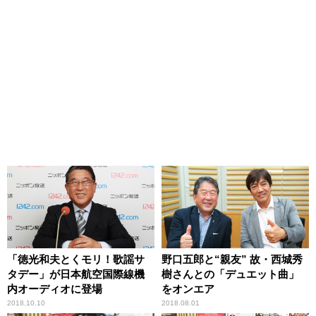
「徳光和夫とくモリ！歌謡サ
野口五郎と“親友” 故・西城秀
タデー」が日本航空国際線機
樹さんとの「デュエット曲」
内オーディオに登場
をオンエア
2018.10.10
2018.08.01