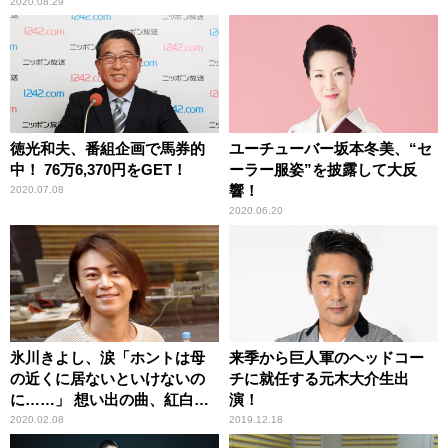
2020.08.29
徳光和夫、番組企画で馬券的
ユーチューバー坂本冬美、“セ
中！ 76万6,370円をGET！
ーラー服姿”を披露して大反
響！
2020.07.08
2020.06.20
氷川きよし、涙「ホントは母
来季から巨人軍のヘッドコー
の近くに居ないといけないの
チに就任する元木大介生出
に……」 想い出の曲、紅白の
演！
裏側、そして母への想い
2020.02.08
2019.12.18