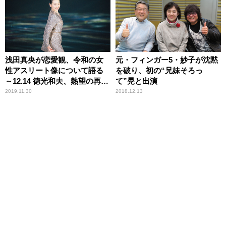
浅田真央が恋愛観、令和の女
元・フィンガー5・妙子が沈黙
性アスリート像について語る
を破り、初の“兄妹そろっ
～12.14 徳光和夫、熱望の再共
て”晃と出演
演
2019.11.30
2018.12.13