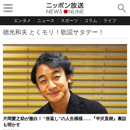
エンタメ
ニュース
スポーツ
コラム
ライフ
徳光和夫 とくモリ！歌謡サタデー！
片岡愛之助が激白！ “倍返し”の人生模様……『半沢直樹』裏話
も明かす