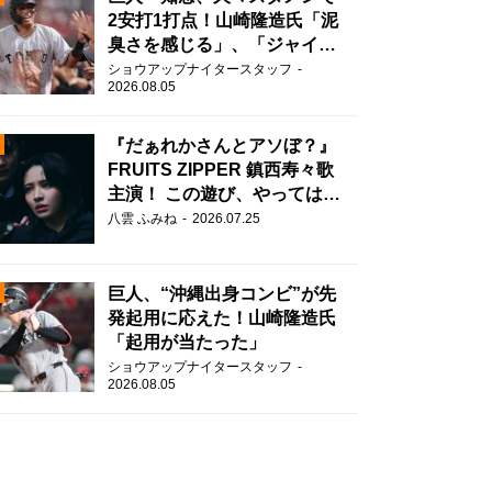
2安打1打点！山崎隆造氏「泥
臭さを感じる」、「ジャイア
ンツには少ないタイプ」
ショウアップナイタースタッフ
2026.08.05
『だぁれかさんとアソぼ？』
FRUITS ZIPPER 鎮西寿々歌
主演！ この遊び、やってはい
けません。
N
八雲 ふみね
2026.07.25
AD
巨人、“沖縄出身コンビ”が先
発起用に応えた！山崎隆造氏
「起用が当たった」
ショウアップナイタースタッフ
2026.08.05
2