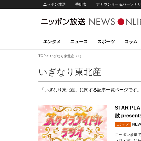
ニッポン放送
番組表
アナウンサー＆パーソナ
エンタメ
ニュース
スポーツ
コラム
TOP
いぎなり東北産（1）
いぎなり東北産
「いぎなり東北産」に関する記事一覧ページです
STAR P
散 pres
NEW
エンタメ
ニッポン放送で特
（月・祝）に放