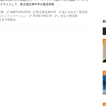
。ゲストとして、私立恵比寿中学の風見和香、…
女隊
AMEFURASSHI
私立恵比寿中学
超ときめき♡宣伝部
送インフォメーション
TEAM SHACHI
いぎなり東北産
江女子発組合
R