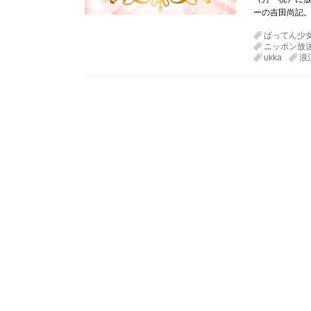
ーの吉田尚記
ばってん少
ニッポン放
ukka
浪