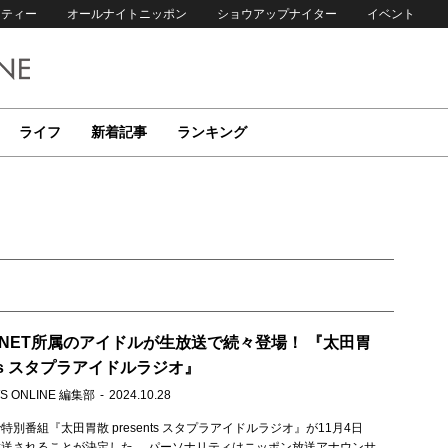
リティー
オールナイトニッポン
ショウアップナイター
イベント
ライフ
新着記事
ランキング
。
LANET所属のアイドルが生放送で続々登場！ 『太田胃
ents スタプラアイドルラジオ』
S ONLINE 編集部
2024.10.28
別番組『太田胃散 presents スタプラアイドルラジオ』が11月4日
送されることが決定した。 パーソナリティはニッポン放送アナウンサ