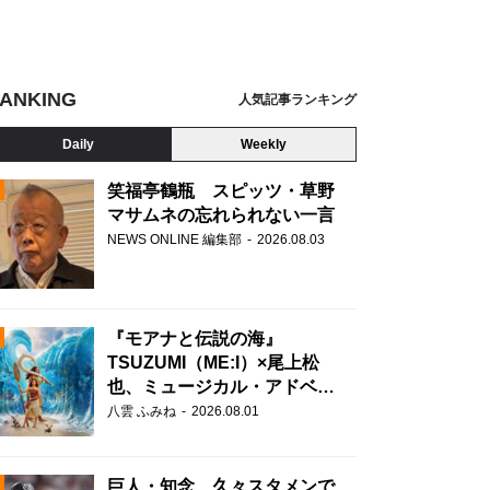
ANKING
人気記事ランキング
Daily
Weekly
笑福亭鶴瓶 スピッツ・草野
マサムネの忘れられない一言
NEWS ONLINE 編集部
2026.08.03
N
『モアナと伝説の海』
TSUZUMI（ME:I）×尾上松
也、ミュージカル・アドベン
チャーで美声を響かせる
八雲 ふみね
2026.08.01
巨人・知念、久々スタメンで