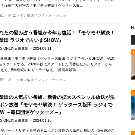
送され毎年大好評の『モヤモヤ解決！ゲッターズ飯…
飯田
ニッポン放送インフォメーション
R
なたの悩み占う番組が今年も復活！『モヤモヤ解決！
飯田 ラジオで占いまSHOW』
S ONLINE 編集部
2024.09.11
新番組『モヤモヤ解決！ゲッターズ飯田 ラジオで占いまSHOW』が10
らスタートする。2020年秋にスタートした同番組だが、リスナーから
えて、5年連続のレギュラー放送。“芸能界最強…
飯田
ニッポン放送インフォメーション
飯田の人気占い番組、新春の拡大スペシャル放送が決
ポン放送『モヤモヤ解決！ ゲッターズ飯田 ラジオで
OW ～毎日開運ゲッターズ～』
S ONLINE 編集部
2024.01.10
田がパーソナリティを務めるニッポン放送の人気占い番組の、5夜連続ス