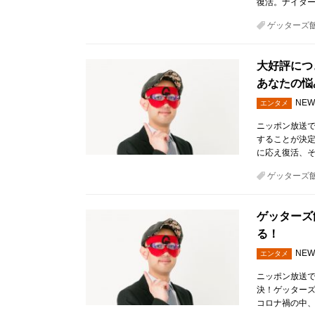
復活。ナイター
ゲッターズ
大好評につ
あなたの悩
NEW
エンタメ
ニッポン放送で
することが決定
に応え復活、そ
ゲッターズ
ゲッターズ
る！
NEW
エンタメ
ニッポン放送で
決！ゲッターズ
コロナ禍の中、