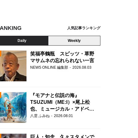
ANKING
人気記事ランキング
Daily
Weekly
笑福亭鶴瓶 スピッツ・草野
マサムネの忘れられない一言
NEWS ONLINE 編集部
2026.08.03
N
『モアナと伝説の海』
TSUZUMI（ME:I）×尾上松
也、ミュージカル・アドベン
チャーで美声を響かせる
八雲 ふみね
2026.08.01
巨人・知念、久々スタメンで