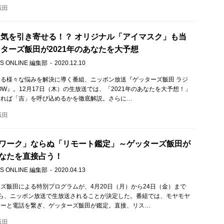
飯田
の運気を引き寄せる！？ オリジナル「アイマスク」も当
ッターズ飯田が2021年のあなたを大予想
S ONLINE 編集部
2020.12.10
る様々な悩みを解決に導く番組、ニッポン放送『ゲッターズ飯田 ラジ
OW』。12月17日（木）の生放送では、「2021年のあなたを大予想！」
すれば「吉」を呼び込めるかを徹底解説。さらに…
飯田
ワーク」ならぬ「リモート鑑定」～ゲッターズ飯田が
なたを直接占う！
S ONLINE 編集部
2020.04.13
ズ飯田による特別プログラムが、4月20日（月）から24日（金）まで
から、ニッポン放送で生放送されることが決定した。番組では、モヤモヤ
ナーと電話を繋ぎ、ゲッターズ飯田が鑑定。直接、リス…
飯田