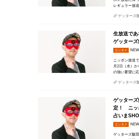
レギュラー放
ゲッターズ
生放送であ
ゲッターズ
NEW
エンタメ
ニッポン放送で
月2日（水）か
の強い要望に応
ゲッターズ
ゲッターズ
定！ ニッ
占いまSH
NEW
エンタメ
ゲッターズ飯