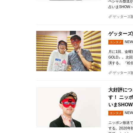
ペシャル放送が
占いまSHOW
ゲッターズ
ゲッターズ
NEW
エンタメ
月に1回、金曜
GOLD』。次
演する。 『松
ゲッターズ
大好評につ
す！ ニッ
いまSHO
NEW
エンタメ
ニッポン放送で
する。2020