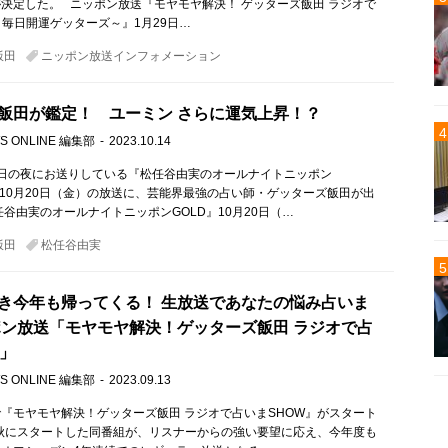
決定した。 ニッポン放送『モヤモヤ解決！ ゲッターズ飯田 ラジオで
～毎日開運ゲッターズ～』1月29日…
飯田
ニッポン放送インフォメーション
飯田が鑑定！ ユーミン さらに運気上昇！？
S ONLINE 編集部
2023.10.14
日の夜にお送りしている『松任谷由実のオールナイトニッポン
回10月20日（金）の放送に、芸能界最強の占い師・ゲッターズ飯田が出
任谷由実のオールナイトニッポンGOLD』10月20日（…
飯田
松任谷由実
き今年も帰ってくる！ 生放送であなたの悩み占いま
ポン放送「モヤモヤ解決！ゲッターズ飯田 ラジオで占
W」
S ONLINE 編集部
2023.09.13
『モヤモヤ解決！ゲッターズ飯田 ラジオで占いまSHOW』がスタート
年秋にスタートした同番組が、リスナーからの強い要望に応え、今年度も