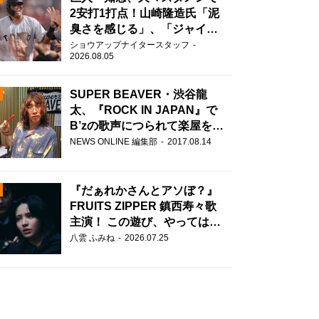
2安打1打点！山崎隆造氏「泥
臭さを感じる」、「ジャイア
ンツには少ないタイプ」
ショウアップナイタースタッフ
2026.08.05
SUPER BEAVER・渋谷龍
太、『ROCK IN JAPAN』で
B’zの歌声につられて楽屋を脱
走！？
N
NEWS ONLINE 編集部
2017.08.14
AD
『だぁれかさんとアソぼ？』
FRUITS ZIPPER 鎮西寿々歌
主演！ この遊び、やってはい
けません。
八雲 ふみね
2026.07.25
2