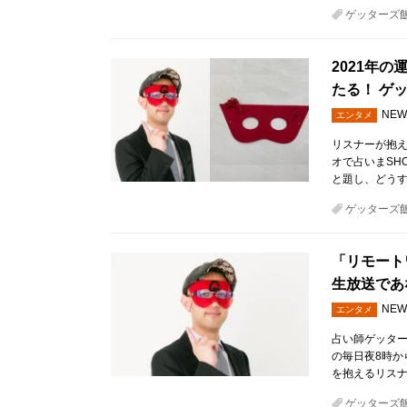
ゲッターズ
2021年
たる！ ゲ
NEW
エンタメ
リスナーが抱え
オで占いまSH
と題し、どう
ゲッターズ
「リモート
生放送であ
NEW
エンタメ
占い師ゲッター
の毎日夜8時
を抱えるリス
ゲッターズ