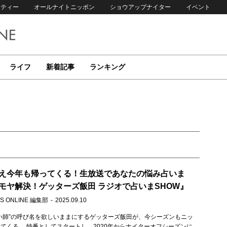
リティー
オールナイトニッポン
ショウアップナイター
イベント
ライフ
新着記事
ランキング
。
え今年も帰ってくる！生放送であなたの悩み占いま
モヤ解決！ゲッターズ飯田 ラジオで占いまSHOW』
S ONLINE 編集部
2025.09.10
い師”の呼び名を欲しいままにするゲッターズ飯田が、今シーズンもニッ
てくる。 特番としてスタートし、2020年からナイターオフシーズンに