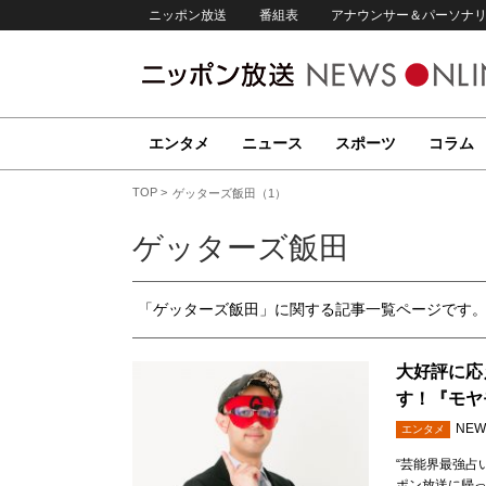
ニッポン放送
番組表
アナウンサー＆パーソナ
エンタメ
ニュース
スポーツ
コラム
TOP
ゲッターズ飯田（1）
ゲッターズ飯田
「ゲッターズ飯田」に関する記事一覧ページです
大好評に応
す！『モヤ
NEW
エンタメ
“芸能界最強占
ポン放送に帰っ