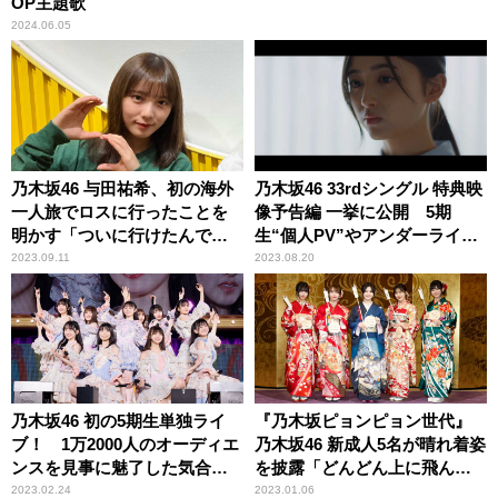
OP主題歌
2024.06.05
乃木坂46 与田祐希、初の海外
乃木坂46 33rdシングル 特典映
一人旅でロスに行ったことを
像予告編 一挙に公開 5期
明かす「ついに行けたんです
生“個人PV”やアンダーライブ
よ！」
映像
2023.09.11
2023.08.20
乃木坂46 初の5期生単独ライ
『乃木坂ピョンピョン世代』
ブ！ 1万2000人のオーディエ
乃木坂46 新成人5名が晴れ着姿
ンスを見事に魅了した気合い
を披露「どんどん上に飛んで
に満ち溢れる熱いステージ
いきたい」
2023.02.24
2023.01.06