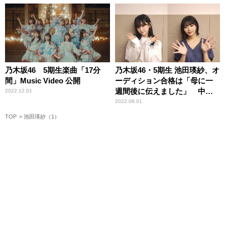
乃木坂46 5期生楽曲「17分
乃木坂46・5期生 池田瑛紗、オ
間」Music Video 公開
ーディション合格は「母に一
週間後に伝えました」 中西
2022.12.01
アルノ、最近は「B級ホラー映
2022.06.01
画をずっと見てます」
TOP
池田瑛紗（1）