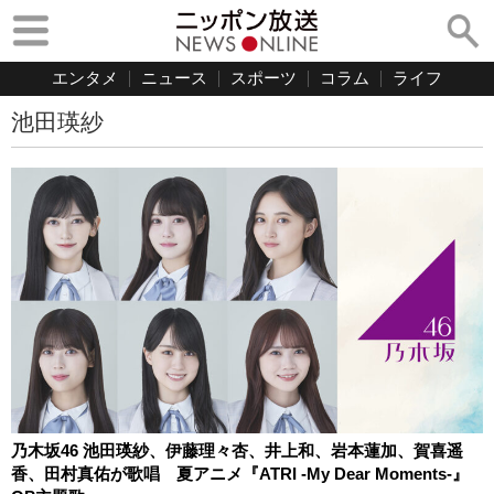
エンタメ
ニュース
スポーツ
コラム
ライフ
池田瑛紗
乃木坂46 池田瑛紗、伊藤理々杏、井上和、岩本蓮加、賀喜遥
香、田村真佑が歌唱 夏アニメ『ATRI -My Dear Moments-』