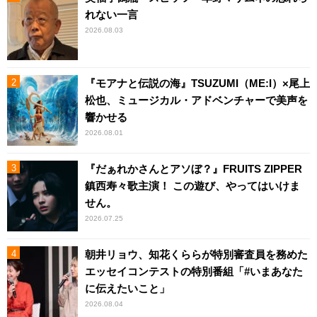
れない一言
2026.08.03
『モアナと伝説の海』TSUZUMI（ME:I）×尾上
松也、ミュージカル・アドベンチャーで美声を
響かせる
2026.08.01
『だぁれかさんとアソぼ？』FRUITS ZIPPER
鎮西寿々歌主演！ この遊び、やってはいけま
せん。
2026.07.25
朝井リョウ、知花くららが特別審査員を務めた
エッセイコンテストの特別番組「#いまあなた
に伝えたいこと」
2026.08.04