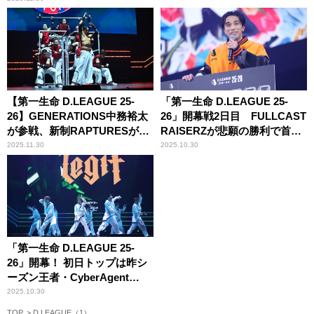
【第一生命 D.LEAGUE 25-
「第一生命 D.LEAGUE 25-
26】GENERATIONS中務裕太
26」開幕戦2日目 FULLCAST
が参戦、新制RAPTURESが大
RAISERZが悲願の勝利で首位
接戦を制す！ ――ROUND.2
に君臨！
2025.11.30
2025.10.30
BLOCK VIBE
「第一生命 D.LEAGUE 25-
26」開幕！ 初日トップは昨シ
ーズン王者・CyberAgent
Legit、初参戦LDH SCREAM
2025.10.30
は涙の初勝利！
TOP
D.LEAGUE（1）