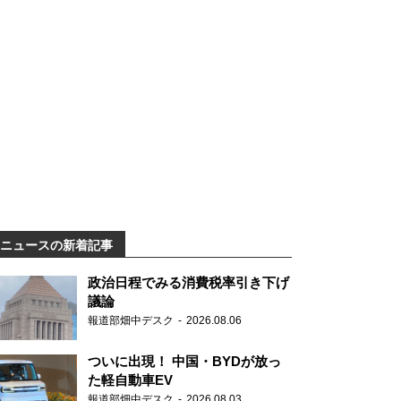
ニュースの新着記事
政治日程でみる消費税率引き下げ
議論
報道部畑中デスク
2026.08.06
ついに出現！ 中国・BYDが放っ
た軽自動車EV
報道部畑中デスク
2026.08.03