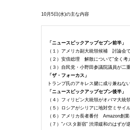
10月5日(水)の主な内容
「ニュースピックアップセブン前半」
（１）アメリカ副大統領候補 討論会
（２）安倍総理 解散について"全く考
（３）自民党・小野田参議院議員が二
「ザ・フォーカス」
トランプ氏のアキレス腱に成り兼ねない
「ニュースピックアップセブン後半」
（４）フィリピン大統領がオバマ大統領
（５）ロシアがシリアに地対空ミサイ
（６）アメリカ長者番付 Amazon創
（７）"バスタ新宿" 渋滞緩和のはずが