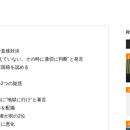
R
で直接対決
えていない。その時に適切に判断"と発言
重国籍を認める
2つの疑惑
に"地獄に行け"と暴言
ルを配備
業者が初の2位
逆に悪化