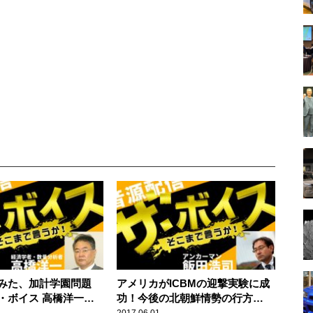
みた、加計学園問題
アメリカがICBMの迎撃実験に成
)ザ・ボイス 高橋洋一】
功！今後の北朝鮮情勢の行方
）
は！？【5/31(水)ザ・ボイス モー