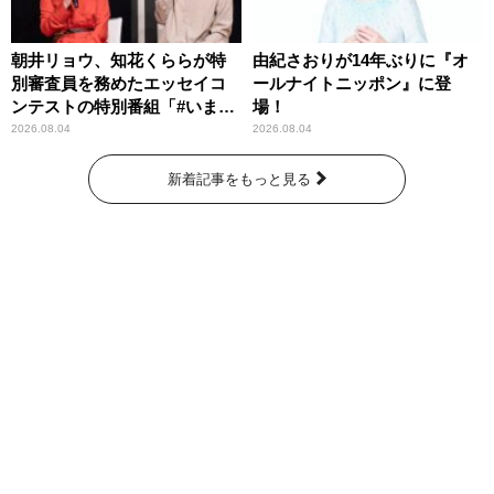
朝井リョウ、知花くららが特
由紀さおりが14年ぶりに『オ
別審査員を務めたエッセイコ
ールナイトニッポン』に登
ンテストの特別番組「#いまあ
場！
なたに伝えたいこと」
2026.08.04
2026.08.04
新着記事をもっと見る