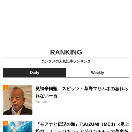
RANKING
エンタメの人気記事ランキング
Daily
Weekly
笑福亭鶴瓶 スピッツ・草野マサムネの忘れら
れない一言
2026.08.03
『モアナと伝説の海』TSUZUMI（ME:I）×尾上
松也、ミュージカル・アドベンチャーで美声を