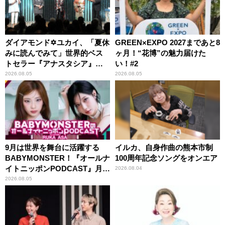
ダイアモンド✡ユカイ、「夏休
GREEN×EXPO 2027まであと8
みに読んでみて」世界的ベス
ヶ月！“花博”の魅力届けた
トセラー『アナスタシア』を
い！#2
紹介
2026.08.05
2026.08.05
9月は世界を舞台に活躍する
イルカ、自身作曲の熊本市制
BABYMONSTER！『オールナ
100周年記念ソングをオンエア
イトニッポンPODCAST』月替
2026.08.04
わりパーソナリティ
2026.08.05