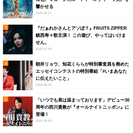
響かせる
2026.08.01
『だぁれかさんとアソぼ？』FRUITS ZIPPER
鎮西寿々歌主演！ この遊び、やってはいけま
せん。
2026.07.25
朝井リョウ、知花くららが特別審査員を務めた
エッセイコンテストの特別番組「#いまあなた
に伝えたいこと」
2026.08.04
「いつでも肩は温まっております」デビュー30
周年の西川貴教が『オールナイトニッポン』に
登場！
2026.08.03