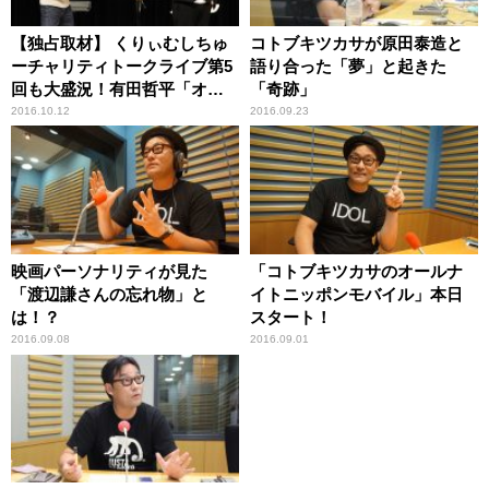
【独占取材】 くりぃむしちゅ
コトブキツカサが原田泰造と
ーチャリティトークライブ第5
語り合った「夢」と起きた
回も大盛況！有田哲平「オー
「奇跡」
ルナイトニッポンリスナーな
2016.10.12
2016.09.23
らわかるよね（笑）？」
映画パーソナリティが見た
「コトブキツカサのオールナ
「渡辺謙さんの忘れ物」と
イトニッポンモバイル」本日
は！？
スタート！
2016.09.08
2016.09.01