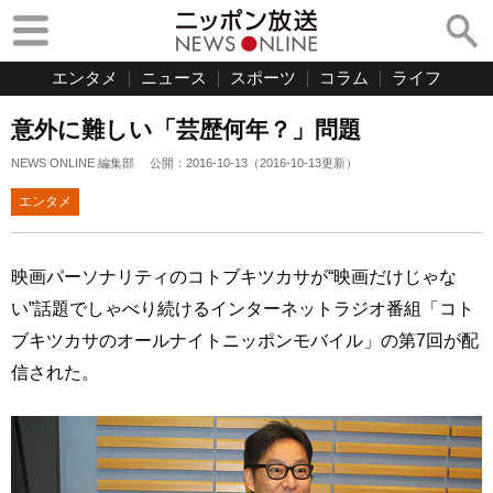
エンタメ
ニュース
スポーツ
コラム
ライフ
意外に難しい「芸歴何年？」問題
NEWS ONLINE 編集部
公開：
2016-10-13
（
2016-10-13
更新）
エンタメ
映画パーソナリティのコトブキツカサが“映画だけじゃな
い”話題でしゃべり続けるインターネットラジオ番組「コト
ブキツカサのオールナイトニッポンモバイル」の第7回が配
信された。