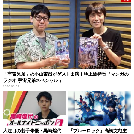
「宇宙兄弟」の小山宙哉がゲスト出演！地上波特番『マンガの
ラジオ 宇宙兄弟スペシャル 』
2026.08.09
大注目の若手俳優・黒崎煌代
『ブルーロック』高橋文哉主