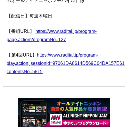
のオールナイトニッポンモバイル』係
【配信日】毎週木曜日
【番組URL】
https://www.radital.jp/program-
page.action?programNo=127
【第4回URL】
https://www.radital.jp/program-
play.action;jsessionid=97061DA8614D569C04DA157E61
contentsNo=5815