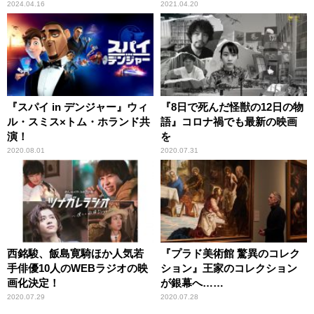
2024.04.16
2021.04.20
『スパイ in デンジャー』ウィ
『8日で死んだ怪獣の12日の物
ル・スミス×トム・ホランド共
語』コロナ禍でも最新の映画
演！
を
2020.08.01
2020.07.31
西銘駿、飯島寛騎ほか人気若
『プラド美術館 驚異のコレク
手俳優10人のWEBラジオの映
ション』王家のコレクション
画化決定！
が銀幕へ……
2020.07.29
2020.07.28