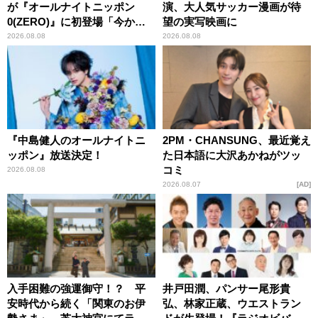
が『オールナイトニッポン
演、大人気サッカー漫画が待
0(ZERO)』に初登場「今から
望の実写映画に
とてもワクワクしておりま
2026.08.08
2026.08.08
す！」
『中島健人のオールナイトニ
2PM・CHANSUNG、最近覚え
ッポン』放送決定！
た日本語に大沢あかねがツッ
コミ
2026.08.08
2026.08.07
AD
入手困難の強運御守！？ 平
井戸田潤、パンサー尾形貴
安時代から続く「関東のお伊
弘、林家正蔵、ウエストラン