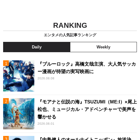
RANKING
エンタメの人気記事ランキング
Daily
Weekly
『ブルーロック』高橋文哉主演、大人気サッカ
ー漫画が待望の実写映画に
2026.08.08
『モアナと伝説の海』TSUZUMI（ME:I）×尾上
松也、ミュージカル・アドベンチャーで美声を
響かせる
2026.08.01
『中島健人のオールナイトニッポン』放送決