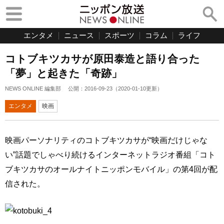
エンタメ
ニュース
スポーツ
コラム
ライフ
コトブキツカサが原田泰造と語り合った
「夢」と起きた「奇跡」
NEWS ONLINE 編集部
公開：
2016-09-23
（
2020-01-10
更新）
エンタメ
映画
映画パーソナリティのコトブキツカサが“映画だけじゃな
い”話題でしゃべり続けるインターネットラジオ番組「コト
ブキツカサのオールナイトニッポンモバイル」の第4回が配
信された。