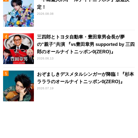
定！
2026.08.08
三四郎とトヨタ自動車・豊田章男会長が夢
の“親子”共演 『vs豊田章男 supported by 三四
郎のオールナイトニッポン0(ZERO)』
2026.06.13
おぞましきデスメタルシンガーが降臨！『杉本
ラララのオールナイトニッポン0(ZERO)』
2026.07.19