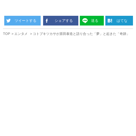
ツイートする
シェアする
送る
はてな
TOP
エンタメ
コトブキツカサが原田泰造と語り合った「夢」と起きた「奇跡」