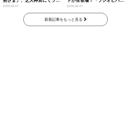
勢さま」、芝大神宮にてラン
ドが生登場！『ラジオビバリ
パンプスが合格祈願！
ー昼ズ』
2026.08.07
2026.08.07
新着記事をもっと見る