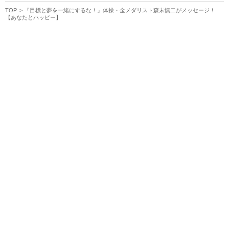
TOP
『目標と夢を一緒にするな！』体操・金メダリスト森末慎二がメッセージ！
【あなたとハッピー】