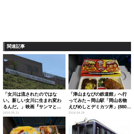
関連記事
「女川は流されたのではな
「津山まなびの鉄道館」へ行
い。新しい女川に生まれ変わ
ってみた～岡山駅「岡山名物
るんだ。」映画『サンマとカ
えびめしとデミカツ丼」(880
タール』の舞台、女川町へ行
円) 【ライター望月の駅弁膝
2016.05.21
2016.04.26
ってみた しゃベルシネマ
栗毛】
【第11回】