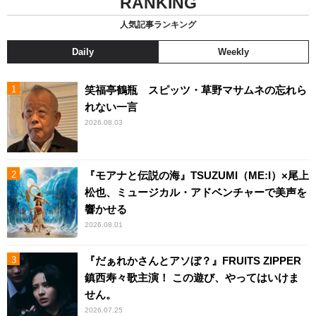
RANKING
人気記事ランキング
Daily
Weekly
笑福亭鶴瓶 スピッツ・草野マサムネの忘れら
れない一言
2026.08.03
『モアナと伝説の海』TSUZUMI（ME:I）×尾上
松也、ミュージカル・アドベンチャーで美声を
響かせる
2026.08.01
『だぁれかさんとアソぼ？』FRUITS ZIPPER
鎮西寿々歌主演！ この遊び、やってはいけま
せん。
2026.07.25