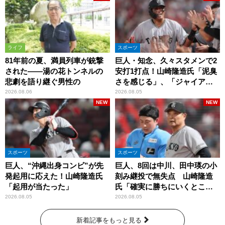
ライフ
スポーツ
81年前の夏、満員列車が銃撃
巨人・知念、久々スタメンで2
された――湯の花トンネルの
安打1打点！山崎隆造氏「泥臭
悲劇を語り継ぐ男性の
さを感じる」、「ジャイアン
ツには少ないタイプ」
2026.08.06
2026.08.05
NEW
NEW
スポーツ
スポーツ
巨人、“沖縄出身コンビ”が先
巨人、8回は中川、田中瑛の小
発起用に応えた！山崎隆造氏
刻み継投で無失点 山崎隆造
「起用が当たった」
氏「確実に勝ちにいくとこ
ろ」
2026.08.05
2026.08.05
新着記事をもっと見る