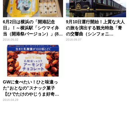
6月2日は横浜の「開港記念
9月10日運行開始！上質な大人
日」！～横浜駅「シウマイ弁
の旅を演出する観光特急「青
当（開港祭バージョン）」(800
の交響曲（シンフォニ
円) 【ライター望月の駅弁膝
ー）」 【本仮屋ユイカ 笑顔
2016.06.02
2016.09.07
栗毛】
のココロエ】
GWに食べたい！ひと味違っ
た“おとなの”スナック菓子
【ひでたけのやじうま好奇
心】
2016.04.29