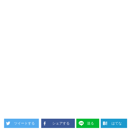
ツイートする
シェアする
送る
はてな