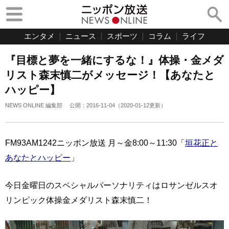
エンタメ
ニュース
スポーツ
コラム
ライフ
『目標と夢を一緒にするな！』体操・金メダ
リスト森末慎二がメッセージ！【あなたと
ハッピー】
NEWS ONLINE 編集部
公開：
2016-11-04
（
2020-01-12
更新）
FM93AM1242ニッポン放送 月～金8:00～11:30「
垣花正と
あなたとハッピー
」
今日金曜日のスペシャルパーソナリティはロサンゼルスオ
リンピック体操金メダリスト森末慎二！