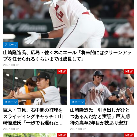
スポーツ
山崎隆造氏、広島・佐々木にエール「将来的にはクリーンアッ
プを任せられるくらいまでは成長して」
2026.08.06
NEW
NEW
スポーツ
スポーツ
巨人・笹原、右中間の打球を
山崎隆造氏「引き出しがひと
スライディングキャッチ！山
つあるんだなと実証」巨人期
崎隆造氏「一歩でも遅れた
待の高卒2年目が技あり安打
ら…」
2026.08.06
2026.08.06
NEW
NEW