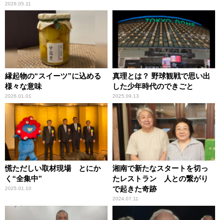
2026.05.11
縁起物の“スイーツ”に込める
真理とは？ 野球観戦で思い出
様々な意味
した少年時代のできごと
2026.01.01
2025.09.13
慌ただしい取材現場 とにか
湘南で新たなスタートを切っ
く“全集中”
たレストラン 人との繋がり
で起きた奇跡
2025.01.10
2024.07.11