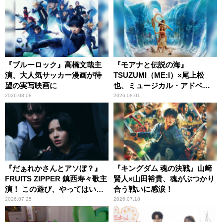
『ブルーロック』高橋文哉主
『モアナと伝説の海』
演、大人気サッカー漫画が待
TSUZUMI（ME:I）×尾上松
望の実写映画に
也、ミュージカル・アドベン
チャーで美声を響かせる
2026.08.08
2026.08.01
『だぁれかさんとアソぼ？』
『キングダム 魂の決戦』山﨑
FRUITS ZIPPER 鎮西寿々歌主
賢人×山田裕貴、魂がぶつかり
演！ この遊び、やってはいけ
合う戦いに感涙！
ません。
2026.07.25
2026.07.18