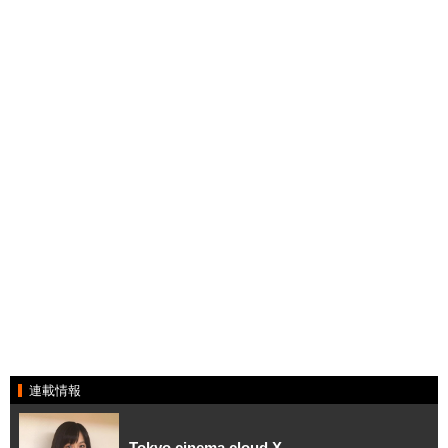
連載情報
Tokyo cinema cloud X