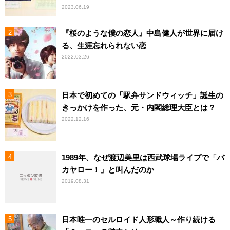
2023.06.19
『桜のような僕の恋人』中島健人が世界に届け
る、生涯忘れられない恋
2022.03.26
日本で初めての「駅弁サンドウィッチ」誕生の
きっかけを作った、元・内閣総理大臣とは？
2022.12.16
1989年、なぜ渡辺美里は西武球場ライブで「バ
カヤロー！」と叫んだのか
2019.08.31
日本唯一のセルロイド人形職人～作り続ける