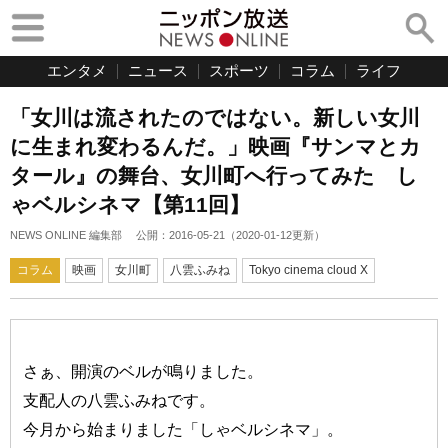
エンタメ
ニュース
スポーツ
コラム
ライフ
「女川は流されたのではない。新しい女川
に生まれ変わるんだ。」映画『サンマとカ
タール』の舞台、女川町へ行ってみた し
ゃベルシネマ【第11回】
NEWS ONLINE 編集部
公開：
2016-05-21
（
2020-01-12
更新）
コラム
映画
女川町
八雲ふみね
Tokyo cinema cloud X
さぁ、開演のベルが鳴りました。
支配人の八雲ふみねです。
今月から始まりました「しゃベルシネマ」。