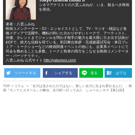
シネマアナリストの八雲ふみねが、いま、観るべき映画
を発信。
著者：八雲ふみね
映画コメンテーター・DJ・エッセイストとして、TV・ラジオ・雑誌など各
種メディアで活躍中。機転の利いた分かりやすいトークで、アーティスト、
俳優、タレントまでジャンルを問わず相手の魅力を最大限に引き出す話術が
好評で、絶大な信頼を得ている。初日舞台挨拶・完成披露試写会・来日プレ
ミア・トークショーなどの映画関連イベントの他にも、企業系イベントにて
司会を務めることも多数。トークと執筆の両方をこなせる映画コメンテータ
ー・パーソナリティ。
八雲ふみね 公式サイト
http://yakumox.com/
ツイートする
シェアする
送る
はてな
TOP
コラム
「女川は流されたのではない。新しい女川に生まれ変わるんだ。」映
画『サンマとカタール』の舞台、女川町へ行ってみた しゃベルシネマ【第11回】