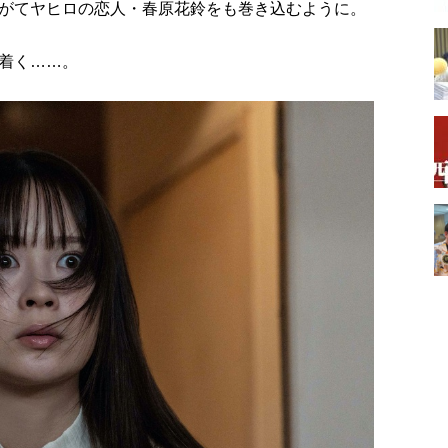
がてヤヒロの恋人・春原花鈴をも巻き込むように。
着く……。