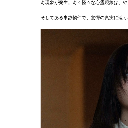
奇現象が発生。奇々怪々な心霊現象は、や
そしてある事故物件で、驚愕の真実に辿り