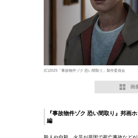
(C)2025「事故物件ゾク 恐い間取り」製作委員会
画
『事故物件ゾク 恐い間取り』邦画
編
殺人や自殺、火災が原因で死亡事故などが