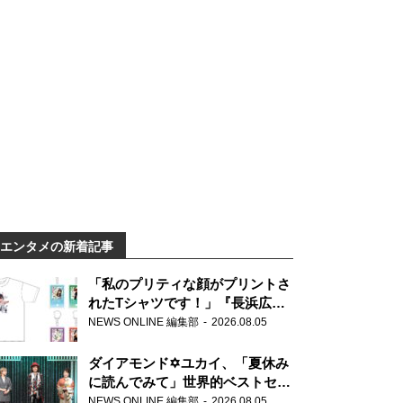
エンタメの新着記事
「私のプリティな顔がプリントさ
れたTシャツです！」『長浜広奈
天下無双』初の番組グッズ発売
NEWS ONLINE 編集部
2026.08.05
ダイアモンド✡ユカイ、「夏休み
に読んでみて」世界的ベストセラ
ー『アナスタシア』を紹介
NEWS ONLINE 編集部
2026.08.05