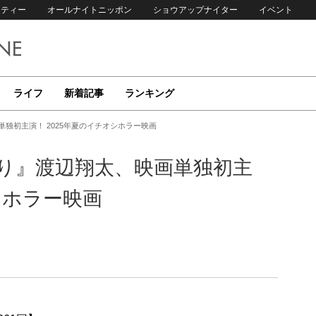
リティー
オールナイトニッポン
ショウアップナイター
イベント
ライフ
新着記事
ランキング
独初主演！ 2025年夏のイチオシホラー映画
取り』渡辺翔太、映画単独初主
シホラー映画