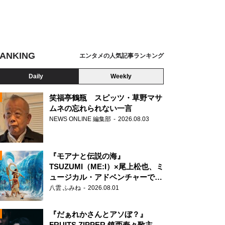
ANKING
エンタメの人気記事ランキング
Daily
Weekly
笑福亭鶴瓶 スピッツ・草野マサ
ムネの忘れられない一言
NEWS ONLINE 編集部
2026.08.03
N
『モアナと伝説の海』
TSUZUMI（ME:I）×尾上松也、ミ
ュージカル・アドベンチャーで美
声を響かせる
八雲 ふみね
2026.08.01
『だぁれかさんとアソぼ？』
FRUITS ZIPPER 鎮西寿々歌主