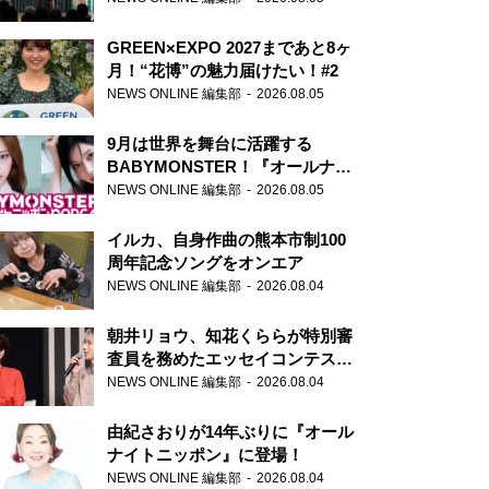
GREEN×EXPO 2027まであと8ヶ
月！“花博”の魅力届けたい！#2
NEWS ONLINE 編集部
2026.08.05
9月は世界を舞台に活躍する
BABYMONSTER！『オールナイ
トニッポンPODCAST』月替わり
NEWS ONLINE 編集部
2026.08.05
パーソナリティ
イルカ、自身作曲の熊本市制100
周年記念ソングをオンエア
NEWS ONLINE 編集部
2026.08.04
朝井リョウ、知花くららが特別審
査員を務めたエッセイコンテスト
の特別番組「#いまあなたに伝え
NEWS ONLINE 編集部
2026.08.04
たいこと」
由紀さおりが14年ぶりに『オール
ナイトニッポン』に登場！
NEWS ONLINE 編集部
2026.08.04