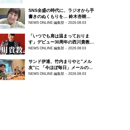
SNS全盛の時代に、ラジオから手
書きのぬくもりを… 鈴木杏樹の
直筆はがきが届く！
NEWS ONLINE 編集部
2026.08.03
『MUSIC10』こちら有楽町駅前
郵便局
「いつでも肩は温まっておりま
す」デビュー30周年の西川貴教が
『オールナイトニッポン』に登
NEWS ONLINE 編集部
2026.08.03
場！
サンド伊達、竹内まりやと”メル
友”に 「今ほぼ毎日」メールのや
り取り明かす
NEWS ONLINE 編集部
2026.08.03