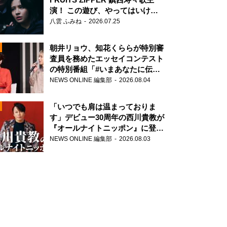
演！ この遊び、やってはいけま
せん。
八雲 ふみね
2026.07.25
朝井リョウ、知花くららが特別審
査員を務めたエッセイコンテスト
の特別番組「#いまあなたに伝え
たいこと」
NEWS ONLINE 編集部
2026.08.04
N
「いつでも肩は温まっておりま
す」デビュー30周年の西川貴教が
『オールナイトニッポン』に登
場！
NEWS ONLINE 編集部
2026.08.03
N