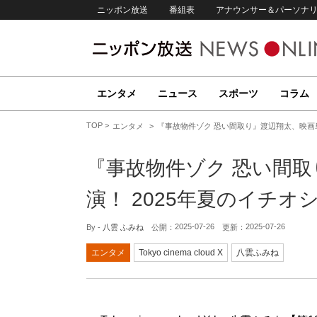
ニッポン放送
番組表
アナウンサー＆パーソナ
エンタメ
ニュース
スポーツ
コラム
TOP
エンタメ
『事故物件ゾク 恐い間取り』渡辺翔太、映画単
『事故物件ゾク 恐い間
演！ 2025年夏のイチオ
2025-07-26
2025-07-26
By -
八雲 ふみね
公開：
更新：
エンタメ
Tokyo cinema cloud X
八雲ふみね