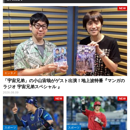
NEW
エンタメ
「宇宙兄弟」の小山宙哉がゲスト出演！地上波特番『マンガの
ラジオ 宇宙兄弟スペシャル 』
2026.08.09
NEW
NEW
スポーツ
スポーツ