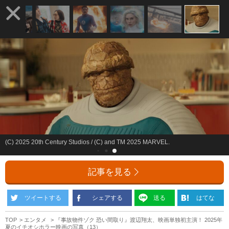
(C) 2025 20th Century Studios / (C) and TM 2025 MARVEL.
記事を見る
ツイートする
シェアする
送る
はてな
TOP
エンタメ
『事故物件ゾク 恐い間取り』渡辺翔太、映画単独初主演！ 2025年
夏のイチオシホラー映画の写真（13）