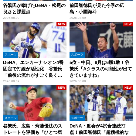
谷繁氏が挙げたDeNA・松尾の
前田智徳氏が見た今季の広
良さと課題点
島・小園海斗
2026.08.09
2026.08.09
NEW
NEW
スポーツ
スポーツ
DeNA、エンカーナシオン4番
5位・中日、8月は6勝1敗！谷
固定で打線が活性化 谷繁氏
繁氏「Aクラスの可能性が出て
「前後の流れがすごく良くな
きていますね」
りましたね」
2026.08.09
2026.08.08
NEW
NEW
スポーツ
スポーツ
谷繁氏、広島・斉藤優汰のス
DeNA・度会が4試合連続打
トレートを評価も「ひとつ気
点！前田智徳氏「超積極的な