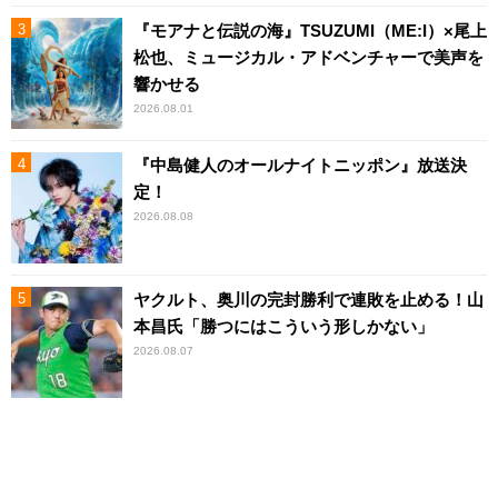
『モアナと伝説の海』TSUZUMI（ME:I）×尾上
松也、ミュージカル・アドベンチャーで美声を
響かせる
2026.08.01
『中島健人のオールナイトニッポン』放送決
定！
2026.08.08
ヤクルト、奥川の完封勝利で連敗を止める！山
本昌氏「勝つにはこういう形しかない」
2026.08.07