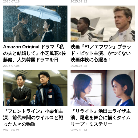
2025.07.19
2025.07.12
Amazon Original ドラマ『私
映画『F1／エフワン』ブラッ
の夫と結婚して』小芝風花×佐
ド・ピット主演、かつてない
藤健、人気韓国ドラマを日本
映画体験に心躍る！
で実写ドラマ化
2025.07.05
2025.06.28
『フロントライン』小栗旬主
『リライト』池田エライザ主
演、前代未聞のウイルスと戦
演、尾道を舞台に描くタイム
った人々の物語
リープ・ミステリー
2025.06.21
2025.06.14