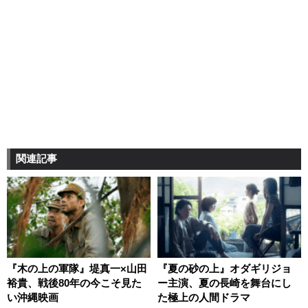
関連記事
『木の上の軍隊』堤真一×山田
『夏の砂の上』オダギリジョ
裕貴、戦後80年の今こそ見た
ー主演、夏の長崎を舞台にし
い沖縄映画
た極上の人間ドラマ